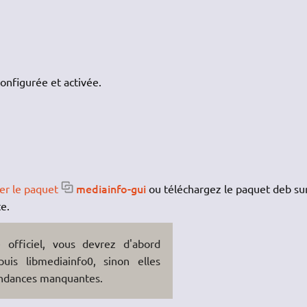
onfigurée et activée.
mediainfo-gui
ler le paquet
ou téléchargez le paquet deb su
e.
e officiel, vous devrez d'abord
uis libmediainfo0, sinon elles
ndances manquantes.