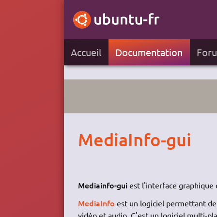
Accueil
Documentation
For
MediaInfo-gui
Mediainfo-gui
est l'interface graphique 
MediaInfo
est un logiciel permettant de 
vidéo et audio. C'est un logiciel multi-