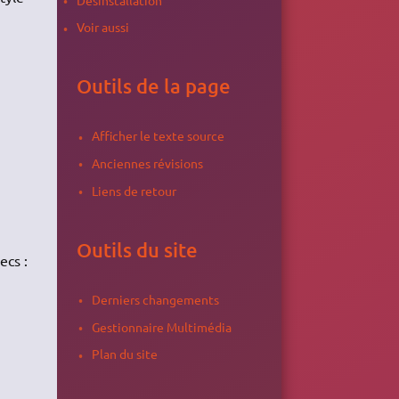
Voir aussi
Outils de la page
Afficher le texte source
Anciennes révisions
Liens de retour
Outils du site
cs :
Derniers changements
Gestionnaire Multimédia
Plan du site