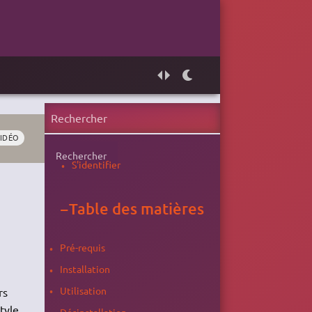
IDÉO
Rechercher
S'identifier
−
Table des matières
Pré-requis
Installation
Utilisation
rs
tyle
Désinstallation