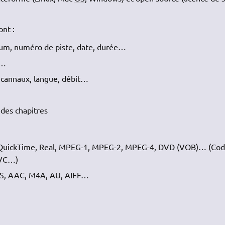
ont :
album, numéro de piste, date, durée…
t…
 cannaux, langue, débit…
 des chapitres
QuickTime, Real, MPEG-1, MPEG-2, MPEG-4, DVD (VOB)… (Code
AVC…)
TS,
AAC
, M4A, AU, AIFF…