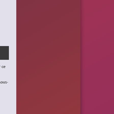
r ce
sous-