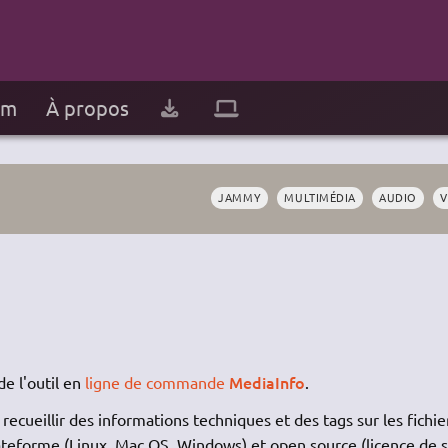
um
À propos
JAMMY
MULTIMÉDIA
AUDIO
V
MediaInfo
de l'outil en
ligne de commande
.
recueillir des informations techniques et des tags sur les fichie
plateforme (Linux, Mac
OS
, Windows) et open source (licence de s