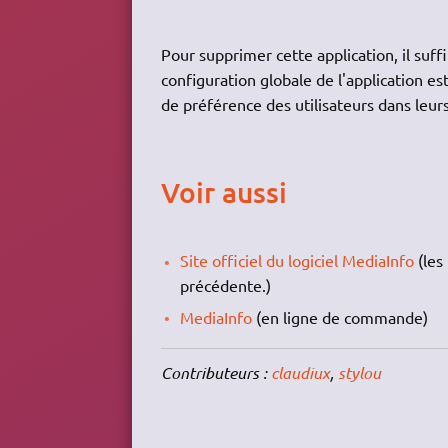
Pour supprimer cette application, il suff
configuration globale de l'application e
de préférence des utilisateurs dans leur
Voir aussi
Site officiel du logiciel MediaInfo
(les
précédente.)
MediaInfo
(en ligne de commande)
Contributeurs :
claudiux
,
stylou