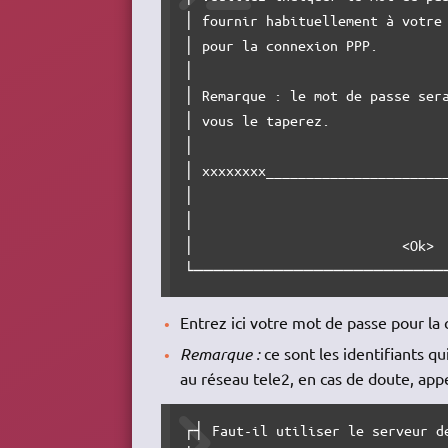
│ fournir habituellement à votre 
│ pour la connexion PPP.         
│                                
│ Remarque : le mot de passe sera
│ vous le taperez.               
│                                
│ xxxxxxxx_______________________
│                                
│                                
│                          <Ok>  
└─────────────────────────
Entrez ici votre mot de passe pour la
Remarque :
ce sont les identifiants 
au réseau tele2, en cas de doute, app
┌┤ Faut-il utiliser le serveur d