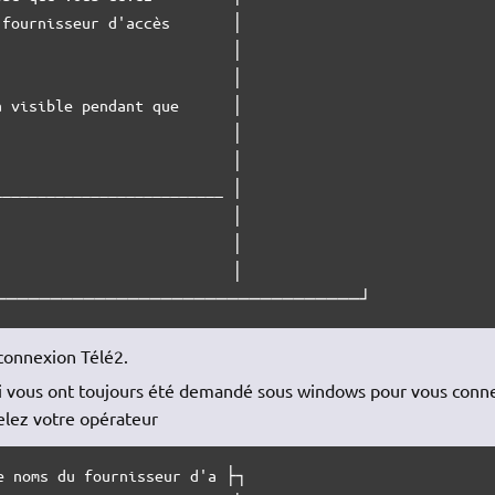
fournisseur d'accès       │

                          │

                          │

 visible pendant que      │

                          │

                          │

_________________________ │

                          │

                          │

                          │

─────────────────────────────────┘
 connexion Télé2.
qui vous ont toujours été demandé sous windows pour vous conn
elez votre opérateur
e noms du fournisseur d'a ├┐
