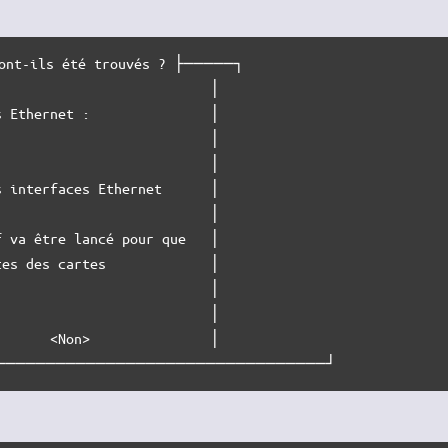
ont-ils été trouvés ? ├─────┐

                          │

 Ethernet :               │

                          │

                          │

 interfaces Ethernet      │

                          │

 va être lancé pour que   │

es des cartes             │

                          │

                          │

      <Non>               │

─────────────────────────────────┘