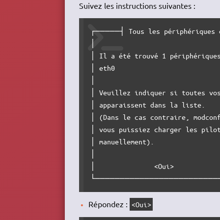
Suivez les instructions suivantes :
┌─────┤ Tous les périphériques 
│                                
│ Il a été trouvé 1 périphériques
│ eth0                           
│                                
│ Veuillez indiquer si toutes vos
│ apparaissent dans la liste.    
│ (Dans le cas contraire, modconf
│ vous puissiez charger les pilot
│ manuellement).                 
│                                
│               <Oui>            
└─────────────────────────
Répondez :
<Oui>