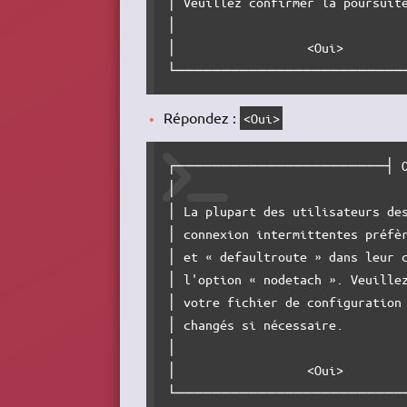
│ Veuillez confirmer la poursuite
│                                
│                  <Oui>         
└─────────────────────────
Répondez :
<Oui>
┌───────────────────────┤ Op
│                                
│ La plupart des utilisateurs des
│ connexion intermittentes préfèr
│ et « defaultroute » dans leur c
│ l'option « nodetach ». Veuillez
│ votre fichier de configuration 
│ changés si nécessaire.         
│                                
│                  <Oui>         
└─────────────────────────