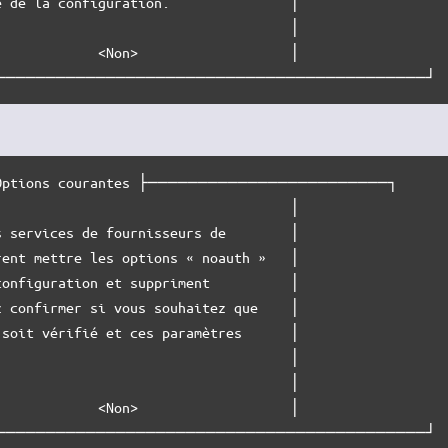
 de la configuration.               │

                                    │

            <Non>                   │

───────────────────────────────────────────┘
tions courantes ├────────────────────────┐

                                    │

 services de fournisseurs de        │

ent mettre les options « noauth »   │

onfiguration et suppriment          │

 confirmer si vous souhaitez que    │

soit vérifié et ces paramètres      │

                                    │

                                    │

            <Non>                   │

───────────────────────────────────────────┘