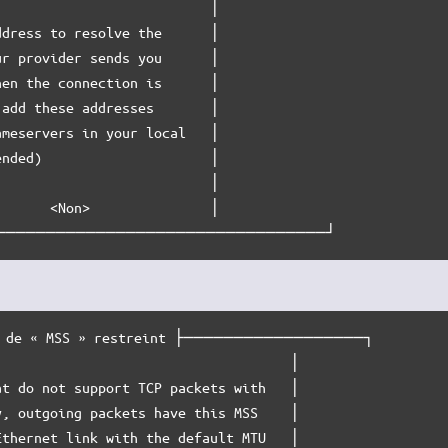
                          │

dress to resolve the      │

r provider sends you      │

en the connection is      │

add these addresses       │

meservers in your local   │

nded)                     │

                          │

      <Non>               │

─────────────────────────────────┘
de « MSS » restreint ├──────────────────┐

                                    │

t do not support TCP packets with   │

, outgoing packets have this MSS    │

thernet link with the default MTU   │
