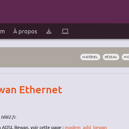
um
À propos
MATÉRIEL
RÉSEAU
M
an Ethernet
télé2.fr.
m
ADSL
Bewan, voir cette page :
modem_adsl_bewan