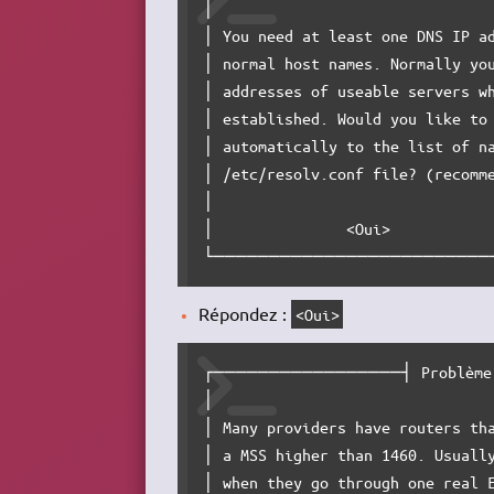
│                                
│ You need at least one DNS IP ad
│ normal host names. Normally you
│ addresses of useable servers wh
│ established. Would you like to 
│ automatically to the list of na
│ /etc/resolv.conf file? (recomme
│                                
│               <Oui>            
└─────────────────────────
Répondez :
<Oui>
┌─────────────────┤ Problème 
│                                
│ Many providers have routers tha
│ a MSS higher than 1460. Usually
│ when they go through one real E