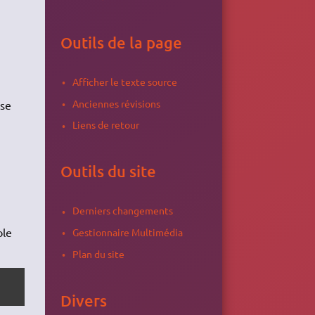
Outils de la page
Afficher le texte source
Anciennes révisions
ise
Liens de retour
Outils du site
Derniers changements
ole
Gestionnaire Multimédia
Plan du site
Divers