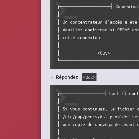
┌────────────────┤ Connexion 
│                                
│ Un concentrateur d'accès a été 
│ Veuillez confirmer si PPPoE doi
│ cette connexion.               
│                                
│               <Oui>            
└─────────────────────────
Répondez :
<Oui>
┌──────────────┤ Faut-il conti
│                                
│ Si vous continuez, le fichier d
│ /etc/ppp/peers/dsl-provider ser
│ une copie de sauvegarde avant d
│                                