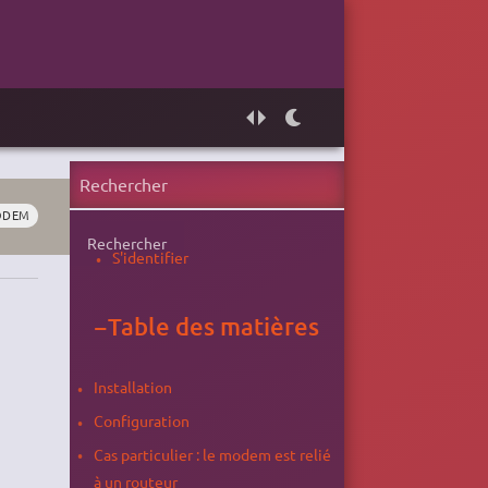
ODEM
Rechercher
S'identifier
−
Table des matières
Installation
Configuration
Cas particulier : le modem est relié
à un routeur