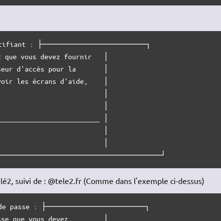
ifiant : ├─────────────────────┐

 que vous devez fournir   │

eur d'accès pour la       │

oir les écrans d'aide,    │

                          │

                          │

_________________________ │

                          │

                          │

─────────────────────────────────┘
lé2, suivi de : @tele2.fr (Comme dans l'exemple ci-dessus)
e passe : ├────────────────────┐

se que vous devez         │
