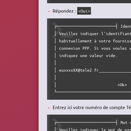
Répondez :
<Oui>
┌────────────────────┤ Ident
│ Veuillez indiquer l'identifiant
│ habituellement à votre fourniss
│ connexion PPP. Si vous voulez v
│ indiquez une valeur vide.      
│                                
│ euxxxxXX@tele2.fr______________
│                                
│                          <Ok>  
└─────────────────────────
Entrez ici votre numéro de compte Té
┌────────────────────┤ Mot d
│ Veuillez indiquer le mot de pas