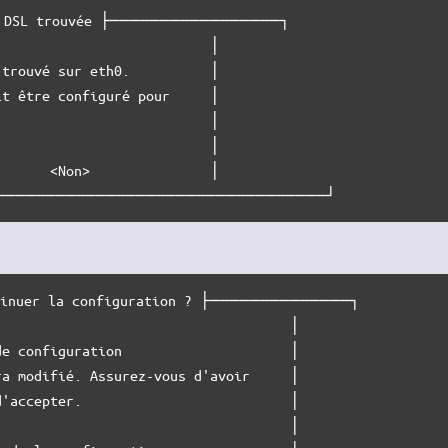
DSL trouvée ├─────────────────┐

                          │

trouvé sur eth0.          │

t être configuré pour     │

                          │

                          │

      <Non>               │

─────────────────────────────────┘
nuer la configuration ? ├──────────────┐

                                    │

e configuration                     │

a modifié. Assurez-vous d'avoir     │

'accepter.                          │

                                    │
