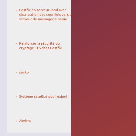
Le
Franc
25/08/2020,
SERRES
Postfix en serveur local avec
17:23
distribution des courriels vers un
serveur de messagerie relaie
Le
Franc
26/08/2020,
SERRES
Renforcer la sécurité du
21:45
cryptage TLS dans Postfix
Le
elpepe
04/11/2009,
ssmtp
18:47
Le
olivier
28/03/2011,
Ool
Système satellite pour exim4
01:36
Le
28/05/2010,
Zimbra
14:57