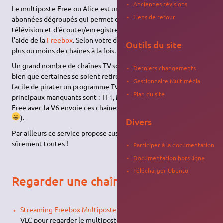
Anciennes révisions
Le multiposte Free ou Alice est un service réservé aux
Liens de retour
abonnées dégroupés qui permet de regarder/enregistrer la
télévision et d'écouter/enregistrer la radio sur son ordinateur à
l'aide de la
Freebox
. Selon votre débit, vous pouvez regarder
Outils du site
plus ou moins de chaînes à la fois.
Un grand nombre de chaînes TV sont disponibles sur ce service
Derniers changements
bien que certaines se soient retirées prétextant qu'il est très
Gestionnaire Multimédia
facile de pirater un programme TV de cette manière, les
Plan du site
principaux manquants sont : TF1, M6, W9 et Gulli. ⇒ depuis peu
Free avec la V6 envoie ces chaînes Via TnT (pourvu que ça dure
).
Divers
Par ailleurs ce service propose aussi les radios et elles y sont
sûrement toutes !
Participer à la documentation
Documentation hors ligne
Télécharger Ubuntu
Regarder une chaîne
Streaming Freebox Multiposte avec VLC
: Paramétrage de
VLC pour regarder le multiposte.