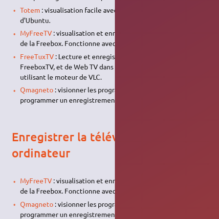
Totem
: visualisation facile avec le lecteur par défaut
d'Ubuntu.
MyFreeTV
: visualisation et enregistrement des flux vidéos
de la Freebox. Fonctionne avec
Java
.
FreeTuxTV
: Lecture et enregistrement des chaînes de TV de
FreeboxTV, et de Web TV dans une interface GTK en
utilisant le moteur de VLC.
Qmagneto
: visionner les programmes des chaînes,
programmer un enregistrement, ou un visionnage.
Enregistrer la télévision sur votre
ordinateur
MyFreeTV
: visualisation et enregistrement des flux vidéos
de la Freebox. Fonctionne avec
Java
.
Qmagneto
: visionner les programmes des chaînes,
programmer un enregistrement, ou un visionnage.