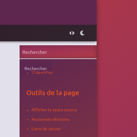
Rechercher
S'identifier
Outils de la page
Afficher le texte source
Anciennes révisions
Liens de retour