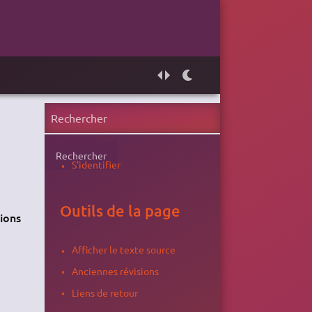
Rechercher
S'identifier
Outils de la page
sions
Afficher le texte source
Anciennes révisions
Liens de retour