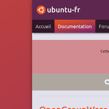
Accueil
Documentation
For
Cett
B