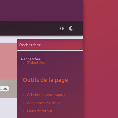
Rechercher
S'identifier
Outils de la page
LLON
Afficher le texte source
Anciennes révisions
Liens de retour