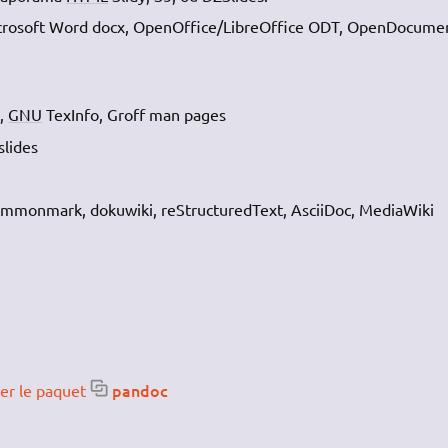
Microsoft Word docx, OpenOffice/LibreOffice ODT, OpenDocume
k,
GNU
TexInfo, Groff man pages
slides
ommonmark, dokuwiki, reStructuredText, AsciiDoc, MediaWiki
pandoc
ler le paquet