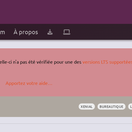
um
À propos
lle-ci n'a pas été vérifiée pour une des
versions LTS supportée
Apportez votre aide…
XENIAL
BUREAUTIQUE