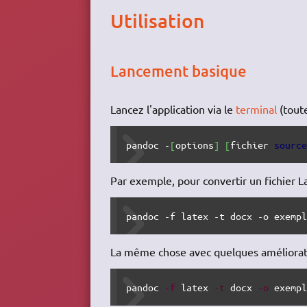
Utilisation
Lancement basique
Lancez l'application via le
terminal
(toute
pandoc -
[
options
]
[
fichier 
sourc
Par exemple, pour convertir un fichier 
pandoc -f latex -t docx -o exemp
La même chose avec quelques améliorat
pandoc 
-f
 latex 
-t
 docx 
-o
 exemp