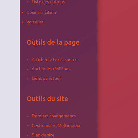
Liste des options
Désinstallation
Voir aussi
Outils de la page
Afficher le texte source
Anciennes révisions
Liens de retour
Outils du site
Derniers changements
Gestionnaire Multimédia
Plan du site