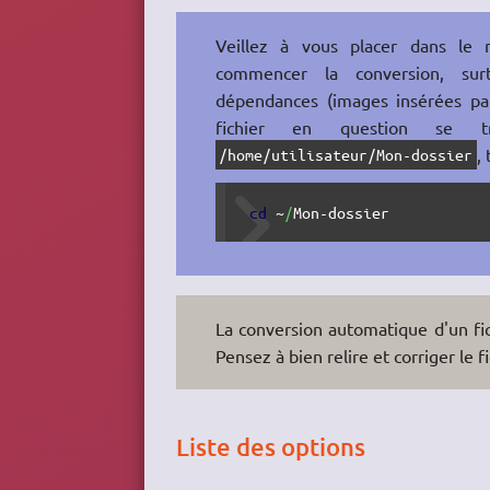
Veillez à vous placer dans le r
commencer la conversion, surt
dépendances (images insérées par
fichier en question se t
,
/home/utilisateur/Mon-dossier
cd
 ~
/
Mon-dossier
La conversion automatique d'un fic
Pensez à bien relire et corriger le f
Liste des options