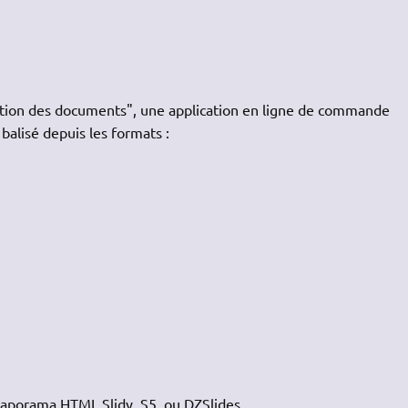
éation des documents", une application en ligne de commande
balisé depuis les formats :
diaporama
HTML
Slidy, S5, ou DZSlides.