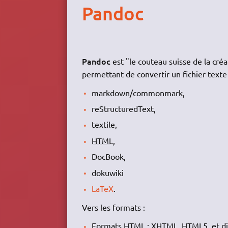
Pandoc
Pandoc
est "le couteau suisse de la cr
permettant de convertir un fichier texte 
markdown/commonmark,
reStructuredText,
textile,
HTML
,
DocBook,
dokuwiki
LaTeX
.
Vers les formats :
Formats
HTML
: XHTML, HTML5, et 