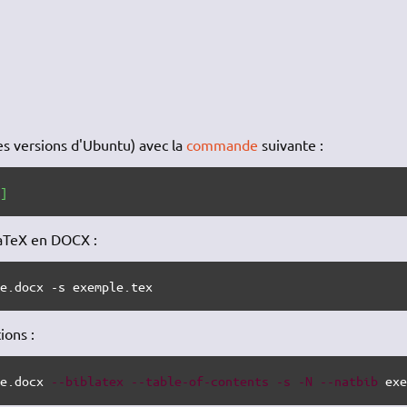
s versions d'Ubuntu) avec la
commande
suivante :
e
]
LaTeX en DOCX :
le.docx -s exemple.tex
ions :
le.docx 
--biblatex
--table-of-contents
-s
-N
--natbib
 ex