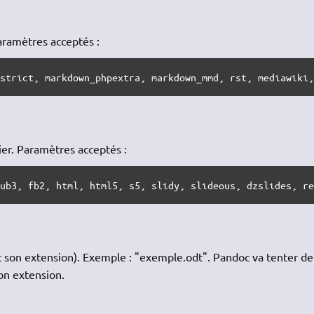
Paramètres acceptés :
_strict, markdown_phpextra, markdown_mmd, rst, mediawiki
ier. Paramètres acceptés :
pub3, fb2, html, html5, s5, slidy, slideous, dzslides, r
ec son extension). Exemple : "exemple.odt". Pandoc va tenter de
son extension.