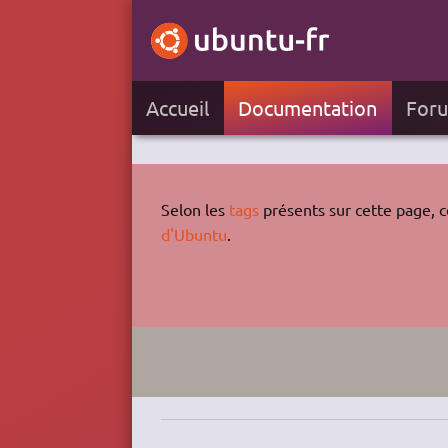
Accueil
Documentation
For
Selon les
tags
présents sur cette page, ce
d'Ubuntu
.