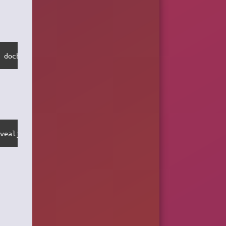
, docbook, textile, html, latex
evealjs, docbook, opendocument, latex, beamer, context, 