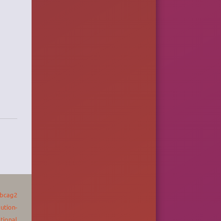
bcag2
bution-
tional