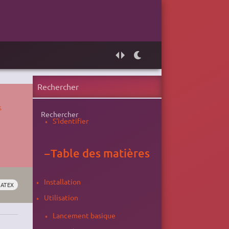
s
Rechercher
S'identifier
−
Table des matières
Installation
LATEX
Utilisation
Lancement basique