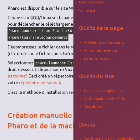
Désinstallation
Pharo
est disponible sur le site Web officiel de
Pharo
.
Voir aussi
Cliquez sur
GNU
/Linux sur la page
Download
(Téléchargement)
pour déclencher le téléchargement du fichier
Outils de la page
dans le répertoire
PharoLauncher-linux-3.4.1-x64.zip
/home/login/Téléchargements
Afficher le texte source
Décompressez le fichier dans le répertoire
Téléchargements
Anciennes révisions
(clic droit sur le fichier, puis
Extraire ici
).
Liens de retour
Sélectionnez
puis faites un clic
pharo-launcher-linux.tar
droit dessus et cliquez sur
Extraire vers…
et choisissez
Dossier
Outils du site
personnel
. Ceci créé un répertoire
dans
~/pharo-launcher
votre
répertoire personnel
.
Derniers changements
C'est la méthode d'installation recommandée.
Gestionnaire Multimédia
Plan du site
Création manuelle du répertoire
Divers
Pharo et de la machine virtuelle
Participer à la documentation