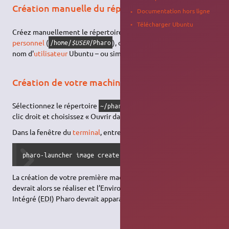
Création manuelle du répertoire Pharo
Documentation hors ligne
Télécharger Ubuntu
Créez manuellement le répertoire Pharo dans votre
Dossier
personnel
(
), où
correspond à votre
/home/
$USER
/Pharo
$USER
nom d'
utilisateur
Ubuntu – ou simplement
.
~/Pharo
Création de votre machine virtuelle Pharo 13
Sélectionnez le répertoire
, puis faites un
~/pharo-launcher
clic droit et choisissez « Ouvrir dans un terminal ».
Dans la fenêtre du
terminal
, entrez :
pharo-launcher image create myImage
La création de votre première machine virtuelle locale Pharo
devrait alors se réaliser et l’Environnement de Développement
Intégré (
EDI
) Pharo devrait apparaître.