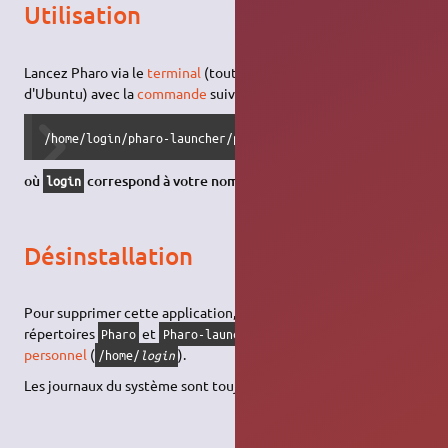
Utilisation
Lancez Pharo via le
terminal
(toutes
versions
ou
variantes
d'Ubuntu) avec la
commande
suivante :
/home/login/pharo-launcher/pharo-launcher image launch my
où
correspond à votre nom d’utilisateur Ubuntu
.
login
Désinstallation
Pour supprimer cette application, il suffit de supprimer les
répertoires
et
dans le
Dossier
Pharo
Pharo-launcher
personnel
(
).
/home/
login
Les journaux du système sont toujours conservés.