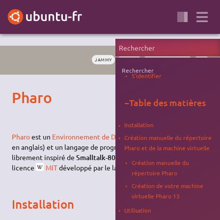
JAMMY
NOBLE
PROGRAMMATION
IDE
Rechercher
S'identifier
Pharo
−
Table des matières
Installation
Pharo
est un
Environnement de Développement Intégré
(
IDE
Création manuelle du répertoire
en anglais) et un langage de programmation orienté objet
Pharo et de la machine virtuelle
librement inspiré de
Smalltalk-80
. C'est un
EDI
libre sous
Création manuelle du
licence
MIT
développé par le laboratoire INRIA de Lille.
répertoire Pharo
Création de votre machine
virtuelle Pharo 13
Installation
Utilisation