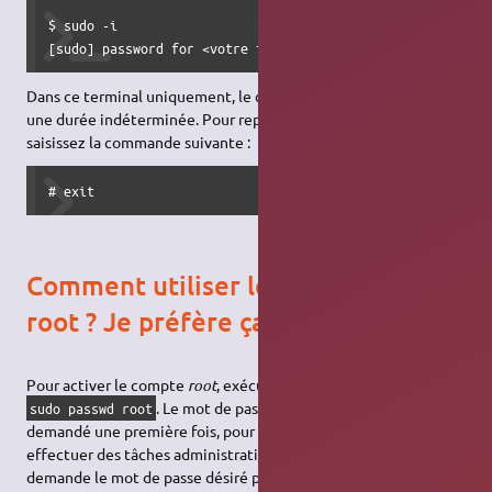
$ sudo -i

[sudo] password for <votre identifiant>:
Dans ce terminal uniquement, le compte courant sera
root
pour
une durée indéterminée. Pour reprendre votre identité,
saisissez la commande suivante :
# exit
Comment utiliser le vrai compte
root ? Je préfère ça à sudo
Pour activer le compte
root
, exécutez la commande
. Le mot de passe du compte courant est
sudo passwd root
demandé une première fois, pour autoriser l'utilisateur à
effectuer des tâches administratives. Puis, une invite vous
demande le mot de passe désiré pour le compte
root
. Il vous est