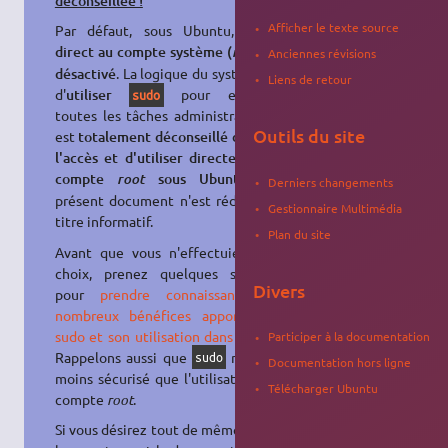
déconseillée !
Afficher le texte source
Par défaut, sous Ubuntu,
l'accès
direct au compte système (
) est
root
Anciennes révisions
désactivé
. La logique du système est
Liens de retour
d'
utiliser
pour effectuer
sudo
toutes les tâches administratives. Il
Outils du site
est
totalement déconseillé d'activer
l'accès et d'utiliser directement le
compte
sous Ubuntu
; le
root
Derniers changements
présent document n'est rédigé qu'à
Gestionnaire Multimédia
titre informatif.
Plan du site
Avant que vous n'effectuiez votre
choix, prenez quelques secondes
Divers
pour
prendre connaissance des
nombreux bénéfices apportés par
sudo et son utilisation dans Ubuntu
.
Participer à la documentation
Rappelons aussi que
n'est pas
sudo
Documentation hors ligne
moins sécurisé que l'utilisation d'un
Télécharger Ubuntu
compte
root
.
Si vous désirez tout de même activer