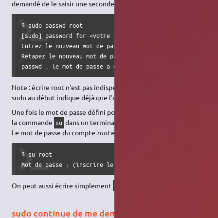
demandé de le saisir une seconde fois, pour valider le tout.
$ sudo passwd root

[sudo] password for <votre identité>:

Entrez le nouveau mot de passe UNIX : (inscrire un nouveau
Retapez le nouveau mot de passe UNIX : (répéter le nouveau
passwd : le mot de passe a été mis à jour avec succès
Note : écrire root n'est pas indispensable car le fait d'écrire
sudo au début indique déjà que l'on fait appel au compte root.
Une fois le mot de passe défini pour le compte
root
, exécutez
la commande
dans un terminal pour en prendre l'identité.
su
Le mot de passe du compte
root
est alors demandé :
$ su root

Mot de passe : (inscrire le mot de passe de root)
On peut aussi écrire simplement
sans préciser root.
su
sudo continue de me demander le mot de