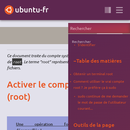
ADMINISTRATION
Rechercher
S'identifier
Ce document traite du compte système, aussi connu sous le nom
−
Table des matières
de
. Le terme "root" représente aussi la racine du système de
root
fichiers.
Obtenir un terminal root
Activer le compte système
Comment utiliser le vrai compte
root ? Je préfère ça à sudo
(root)
sudo continue de me demander
le mot de passe de l'utilisateur
courant...
Une opération fortement
Outils de la page