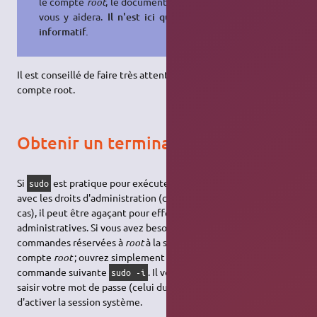
le compte
root
, le document présent
vous y aidera.
Il n'est ici qu'à titre
informatif.
Il est conseillé de faire très attention lors de l'utilisation du
compte root.
Obtenir un terminal root
Si
est pratique pour exécuter une ou deux commandes
sudo
avec les droits d'administration (ce qui sera généralement le
cas), il peut être agaçant pour effectuer une série de tâches
administratives. Si vous avez besoin d'exécuter plusieurs
commandes réservées à
root
à la suite, il est inutile d'activer le
compte
root
; ouvrez simplement une console et exécutez la
commande suivante
. Il vous est ensuite demandé de
sudo -i
saisir votre mot de passe (celui du compte courant) afin
d'activer la session système.