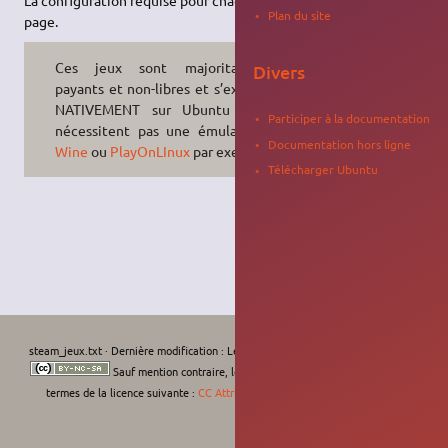
Plan du site
page.
Ces jeux sont majoritairement
Divers
payants et non-libres et s’exécutent
NATIVEMENT sur Ubuntu (ils ne
Participer à la documentation
nécessitent pas une émulation via
Documentation hors ligne
Wine
ou
PlayOnLInux
par exemple) !
Télécharger Ubuntu
steam_jeux.txt
· Dernière modification :
Le 04/08/2022, 02:10
de
92.158.132.200
Sauf mention contraire, le contenu de ce wiki est placé sous les
termes de la licence suivante :
CC Attribution-Noncommercial-Share Alike 4.0
International