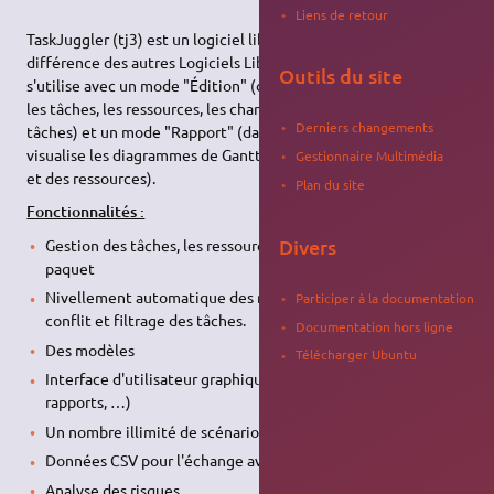
Liens de retour
TaskJuggler (tj3) est un logiciel libre de gestion de projet. À la
différence des autres Logiciels Libres de gestion de projet, il
Outils du site
s'utilise avec un mode "Édition" (dans lequel l'utilisateur décrit
les tâches, les ressources, les charges, la dépendance entre
Derniers changements
tâches) et un mode "Rapport" (dans lequel l'utilisateur
visualise les diagrammes de Gantt, les diagrammes des tâches
Gestionnaire Multimédia
et des ressources).
Plan du site
Fonctionnalités :
Divers
Gestion des tâches, les ressources et les coûts dans un seul
paquet
Nivellement automatique des ressources, résolution des
Participer à la documentation
conflit et filtrage des tâches.
Documentation hors ligne
Des modèles
Télécharger Ubuntu
Interface d'utilisateur graphique (diagrammes de Gantt,
rapports, …)
Un nombre illimité de scénarios
Données CSV pour l'échange avec les suites Office
Analyse des risques