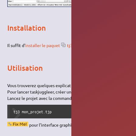
Installation
Il suffit d'
installer le paquet
tj3
.
Utilisation
Vous trouverez quelques explications
ici
.
Pour lancer taskjuggleer, créer un fichier .tji et .tjp.
Lancez le projet avec la commande:
tj3 mon_projet.tjp
pour l'interface graphique??