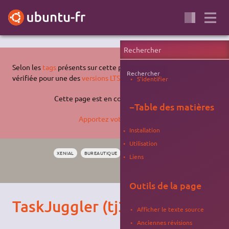
Selon les
tags
présents sur cette page, celle-ci n'a pas été
Rechercher
vérifiée pour une des
versions LTS supportées d'Ubuntu
.
S'identifier
Cette page est en cours de rédaction.
−
Table des matières
Apportez votre aide…
Installation
Utilisation
XENIAL
BUREAUTIQUE
GESTION DE PROJET
ENTREPRISE
Liens
BROUILLON
Outils de la page
TaskJuggler (tj3)
Afficher le texte source
Anciennes révisions