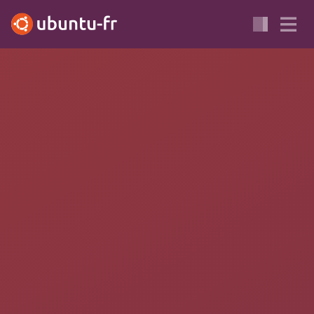
PORTAIL
INTERNET
FLASH
MULTIMÉDIA
VIDÉO
Téléchargement de flux
vidéo Internet
Ce portail présente les solutions pour
télécharger des flux
vidéos sur Ubuntu
. Ces méthodes permettent de récupérer les
vidéos
YouTube
,
Dailymotion
,
Viméo
et dans l’absolu toutes
sortes de
flux streaming
.