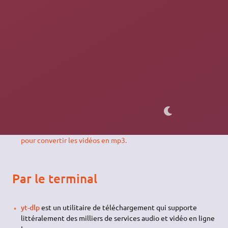
abonnement sans compte. Téléchargement en différentes
qualités et formats, sans pub. Trafic par Tor possible.
Équivalent PC de NewPipe.
ClipGrab
- ClipGrab fonctionne avec les sites: YouTube,
Clipfish, Collegehumor, Dailymotion, MyVideo, MySpass,
Sevenload, Tudou, Vimeo.
Minitube
- spécifique à YouTube.
JDownloader
- Téléchargement depuis Youtube, Vimeo,
Clipfish video et Mp3 (testé sur Youtube uniquement, il liste
les différents formats du mp3 au mp4/flv1080).
VLC
- Ouvrir :
Media
puis
Convertir/Enregistrer
, sélectionner
l'onglet
Réseau
, puis coller l'adresse du flux.
En savoir plus
pour convertir les vidéos en mp3.
Par le terminal
yt-dlp
est un utilitaire de téléchargement qui supporte
littéralement des milliers de services audio et vidéo en ligne