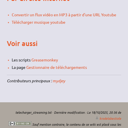
Convertir un flux vidéo en MP3 à partir d'une URL Youtube
Télécharger musique youtube
Voir aussi
Les scripts
Greasemonkey
La page
Gestionnaire de téléchargements
Contributeurs principaux :
mydjey
telecharger_streaming.txt
· Dernière modification :
Le 18/10/2025, 20:36
de
krodelabestiole
Sauf mention contraire, le contenu de ce wiki est placé sous les