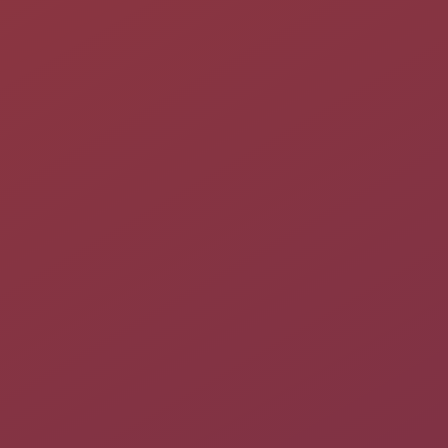
Par une interface graphique
Applications basées sur yt-dlp
yt-dlp
est certainement la solution la plus performante dans le
domaine, et les
interfaces graphiques
qui reposent sur lui
permettent d'en profiter avec facilité.
Video Downloader
est par exemple simple, efficace et
performant ! Télécharge sur tous les sites, et propose, quand il
rencontre une liste de lecture, de télécharger soit la liste, soit
le fichier. D'autres solutions sont encore plus complètes, telles
que
Parabolic
ou
OnionMedia X
.
Elles sont référencées sur
cette page
.
Autres
freetube
- FreeTube ne fonctionne qu'avec YouTube, mais
remplace complètement l'application. Gestion RSS /