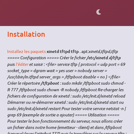
serveur TFTP basique. Si vous souhaitez amorcer un PC par le
réseau, il vous faut préférer
tftp-hpa
.
Installation
Installez les paquets
xinetd tftpd tftp
. apt:
xinetd,tftpd,tftp
===== Configuration ===== Créer le fichier
/etc/xinetd.d/tftp
puis
l'éditer
et saisir : <file> service tftp { protocol = udp port = 69
socket_type = dgram wait = yes user = nobody server =
/usr/sbin/in.tftpd server_args = /tftpboot disable = no } </file>
Créer le répertoire
: sudo mkdir /tftpboot sudo chmod -
/tftpboot
R 777 /tftpboot sudo chown -R nobody /tftpboot Re-charger les
fichiers de configuration de xinetd : sudo /etc/init.d/xinetd reload
Démarrer ou re-démarrer xinetd : sudo /etc/init.d/xinetd start ou
sudo /etc/init.d/xinetd restart Pour tester votre service netstat -n |
grep 69 (exemple de sortie a ajouter) ===== Utilisation =====
Pour tester le bon fonctionnement du serveur, nous allons créer
un fichier dans notre home (emetteur - client) et dans /tftpboot
(serveur) (avec l'attribut 777) puis le transférer sur le serveur tftp :