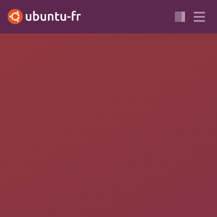
Cette page est considérée comme
vétuste
et les informations
qu'elle contient sont sujettes à caution.
Apportez votre aide…
FTP
RÉSEAU
VÉTUSTE
Cette page contient des
manipulations dangereuses du point
de vue de la sécurité du système
(chmod 777)