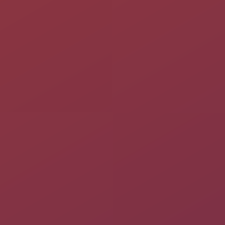
Serveur TFTP : TFTPd
TFTP
(pour
Trivial File Transfert Protocol
) est un protocole
simplifié de transfert de fichiers. Il fonctionne en UDP sur le
port 69, au contraire du
FTP
qui utilise lui
TCP
et le port 21.
L'utilisation d'UDP implique que le client et le serveur doivent
gérer eux-mêmes une éventuelle perte de paquets.
Les principales simplifications visibles du TFTP par rapport au
FTP
sont qu'il ne gère pas le listage de fichiers, et ne dispose
pas de mécanismes d'authentification, ni de chiffrement. Il faut
connaître à l'avance le nom du fichier que l'on veut récupérer.
De même, aucune notion de droits de lecture/écriture n'est
disponible en standard.
On utilise le protocole TFTP notamment pour la mise à jour des
firmwares
sur les équipements réseaux, la sauvegarde de la
configuration de ces équipements réseau, mais aussi pour
amorcer des stations de travail sans disque dur.
Ce tutoriel vaut pour les 2 premiers cas qui requièrent un