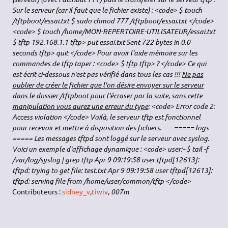
Sur le serveur (car il faut que le fichier existe) : <code> $ touch
/tftpboot/essai.txt $ sudo chmod 777 /tftpboot/essai.txt </code>
<code> $ touch /home/MON-REPERTOIRE-UTILISATEUR/essai.txt
$ tftp 192.168.1.1 tftp> put essai.txt Sent 722 bytes in 0.0
seconds tftp> quit </code> Pour avoir l'aide mémoire sur les
commandes de tftp taper : <code> $ tftp tftp> ? </code> Ce qui
est écrit ci-dessous n'est pas vérifié dans tous les cas !!!
Ne pas
oublier de créer le fichier que l'on désire envoyer sur le serveur
dans le dossier /tftpboot pour l'écraser par la suite, sans cette
manipulation vous aurez une erreur du type
: <code> Error code 2:
Access violation </code> Voilà, le serveur tftp est fonctionnel
pour recevoir et mettre à disposition des fichiers. —- ===== logs
===== Les messages tftpd sont loggé sur le serveur avec syslog.
Voici un exemple d'affichage dynamique : <code> user:~$ tail -f
/var/log/syslog | grep tftp Apr 9 09:19:58 user tftpd[12613]:
tftpd: trying to get file: test.txt Apr 9 09:19:58 user tftpd[12613]:
tftpd: serving file from /home/user/common/tftp </code>
Contributeurs :
sidney_v
,
tiwiv
, 007m