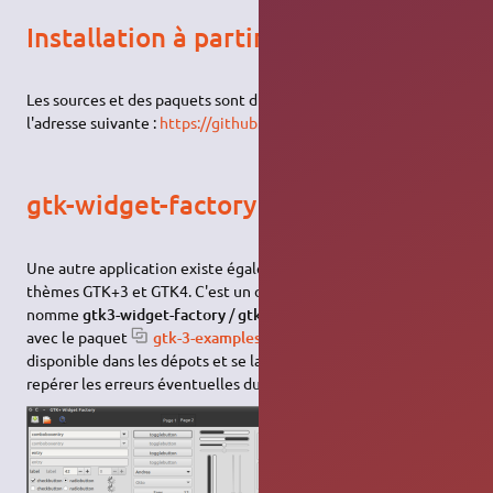
Installation à partir des sources
Les sources et des paquets sont disponibles sur le site à
l'adresse suivante :
https://github.com/luigifab/awf-extended
gtk-widget-factory
Une autre application existe également pour visualiser les
thèmes GTK+3 et GTK4. C'est un outil, fort bien caché, qui se
nomme
gtk3-widget-factory
/
gtk4-widget-factory
. Il s'installe
avec le paquet
gtk-3-examples
/
gtk-4-examples
disponible dans les dépots et se lance via le terminal (afin de
repérer les erreurs éventuelles du thème) :