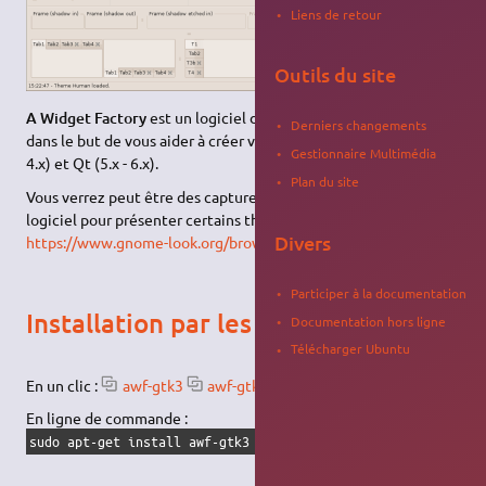
Liens de retour
Outils du site
A Widget Factory
est un logiciel développé en C et en C++
Derniers changements
dans le but de vous aider à créer vos thèmes GTK (2.24 - 3.x -
Gestionnaire Multimédia
4.x) et Qt (5.x - 6.x).
Plan du site
Vous verrez peut être des captures d'écran (screenshots) du
logiciel pour présenter certains thèmes, par exemple sur
Divers
https://www.gnome-look.org/browse?cat=135&ord=latest
Participer à la documentation
Installation par les dépôts
Documentation hors ligne
Télécharger Ubuntu
En un clic :
awf-gtk3
awf-gtk4
En ligne de commande :
sudo apt-get install awf-gtk3 awf-gtk4