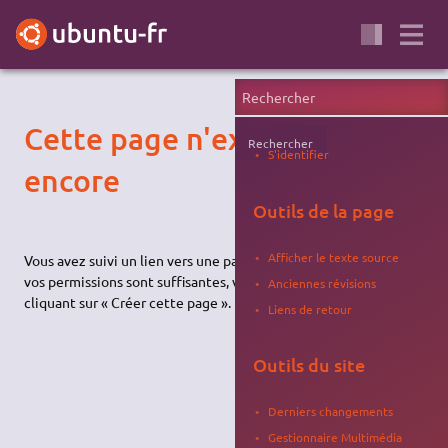
Cette page n'existe pas
Rechercher
S'identifier
encore
Outils de la page
Afficher le texte source
Vous avez suivi un lien vers une page qui n'existe pas encore. Si
vos permissions sont suffisantes, vous pouvez la créer en
Anciennes révisions
cliquant sur « Créer cette page ».
Liens de retour
Outils du site
Derniers changements
Gestionnaire Multimédia