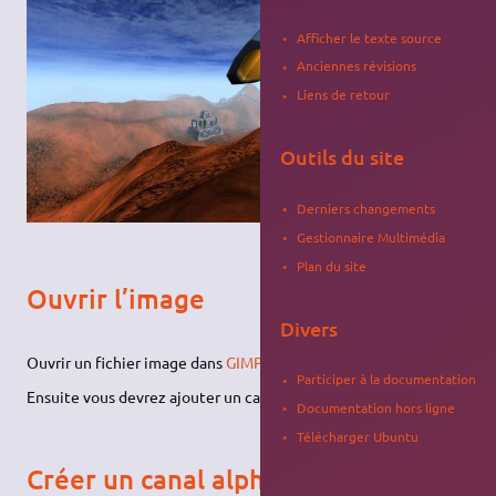
Afficher le texte source
Anciennes révisions
Liens de retour
Outils du site
Derniers changements
Gestionnaire Multimédia
Plan du site
Ouvrir l’image
Divers
Ouvrir un fichier image dans
GIMP
.
Participer à la documentation
Ensuite vous devrez ajouter un calque (couche) à votre image..
Documentation hors ligne
Télécharger Ubuntu
Créer un canal alpha