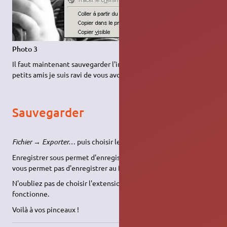
Photo 3
Il faut maintenant sauvegarder l'image. bonne fete a tous mes
petits amis je suis ravi de vous avoir fait ce tutoriel !
Sauvegarder
Fichier → Exporter…
puis choisir le nom du fichier.
Enregistrer sous permet d'enregistrer au format xcf mais ne
vous permet pas d'enregistrer au format png/gif
N'oubliez pas de choisir l'extension .gif ou .png pour que ça
fonctionne.
Voilà à vos pinceaux !