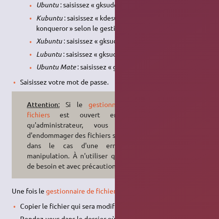
Ubuntu
: saisissez « gksudo nautilus ».
Kubuntu
: saisissez « kdesudo dolphin » ou « kdesudo
konqueror » selon le gestionnaire que vous utilisez.
Xubuntu
: saisissez « gksudo thunar ».
Lubuntu
: saisissez « gksudo pcmanfm ».
Ubuntu Mate
: saisissez « gksudo caja ».
Saisissez votre mot de passe.
Attention
:
Si le
gestionnaire de
fichiers
est ouvert en tant
qu'administrateur, vous risquez
d'endommager des fichiers systèmes
dans le cas d'une erreur de
manipulation. À n'utiliser qu'en cas
de besoin et avec précautions !
Une fois le
gestionnaire de fichiers
ouvert dans le bon dossier,
Copier le fichier qui sera modifié (
Édition → Copier
ou Ctrl–c)
Rendez-vous dans le dossier où vous souhaitez mettre la