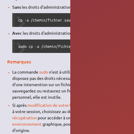
Sans
les droits d'administration :
cp -a /chemin/fichier.sauve /chemin/fichier
Avec
les droits d'administration :
sudo cp -a /chemin/fichier.sauve /chemin/fichier
Remarques
La commande
sudo
n'est à utiliser que dans le cas où vous ne
disposez pas des droits nécessaires, comme par exemple lors
d'une intervention sur un fichier système. Si vous
sauvegardez ou restaurez un fichier de votre dossier
personnel, elle est inutile.
Si après
modification de votre fichier
vous n'avez plus accès
à votre session, choisissez au démarrage le
mode de
récupération
pour accéder à une
console
, à défaut d'un
environnement
graphique, pour pouvoir restaurer le fichier
d'origine.