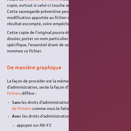
copie, surtout si celui-ci touche au système.
Cette sauvegarde préventive peut s'avérer utile si la
modification apportée au fichier est lourde et n'apporte pas le
résultat escompté, voire empêche l'accès à votre session.
Cette copie de l'original pourra être placée dans n'importe quel
dossier, porter un nom particulier ou encore une extension bien
spécifique, l'essentiel étant de se rappeler où vous placez et
nommez ce fichier.
De manière graphique
La façon de procéder est la même avec ou sans les droits
d'administration, seule la façon d'ouvrir le
gestionnaire de
fichiers
diffère :
Sans
les droits d'administration : Ouvrez votre
gestionnaire
de fichiers
comme vous le faites habituellement
Avec
les droits d'administration :
appuyez sur Alt–F2