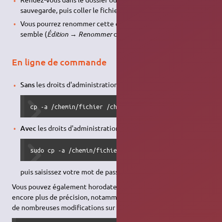
sauvegarde, puis coller le fichier (
Édition → Coller
ou Ctrl–v).
Vous pourrez renommer cette copie comme bon vous
semble (
Édition → Renommer
ou F2).
En ligne de commande
Sans
les droits d'administration :
cp -a /chemin/fichier /chemin/fichier.sauve
Avec
les droits d'administration :
sudo cp -a /chemin/fichier /chemin/fichier.sauve
puis saisissez votre mot de passe.
Vous pouvez également horodater votre sauvegarde pour
encore plus de précision, notamment si vous êtes amené à faire
de nombreuses modifications sur un même fichier: