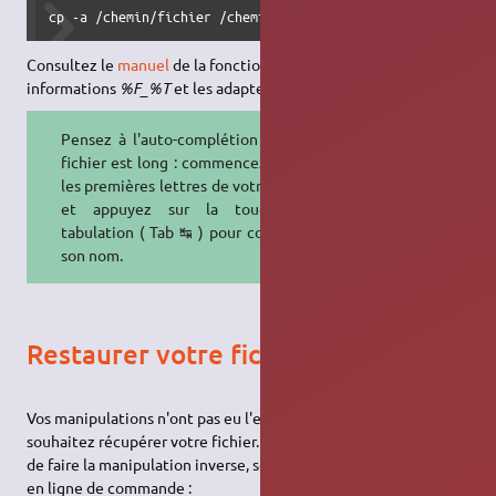
cp -a /chemin/fichier /chemin/fichier_$(date +%F_%T)
Consultez le
manuel
de la fonction
pour comprendre les
date
informations
%F_%T
et les adapter selon votre convenance.
Pensez à l'auto-complétion si votre
fichier est long : commencez à saisir
les premières lettres de votre fichier
et appuyez sur la touche de
tabulation ( Tab ↹ ) pour compléter
son nom.
Restaurer votre fichier sauvegardé
Vos manipulations n'ont pas eu l'effet escompté. Vous
souhaitez récupérer votre fichier. Rien de plus simple, il suffit
de faire la manipulation inverse, soit de manière graphique, soit
en ligne de commande :