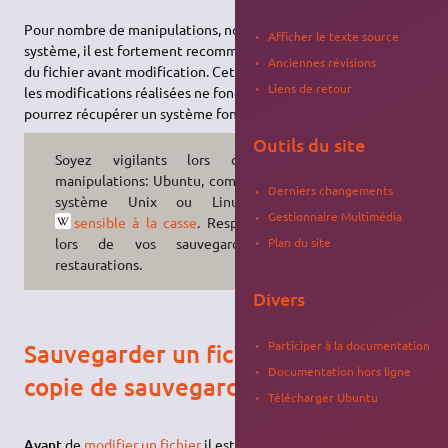
Pour nombre de manipulations, notamment sur des fichiers
Afficher le texte source
système, il est fortement recommandé de faire une sauvegarde
Anciennes révisions
du fichier avant modification. Cette opération vous garantit, si
Liens de retour
les modifications réalisées ne fonctionnent pas, que vous
pourrez récupérer un système fonctionnel.
Outils du site
Soyez vigilants lors de ces
manipulations: Ubuntu, comme tout
Derniers changements
système Unix ou Linux, est
Gestionnaire Multimédia
sensible à la casse
. Respectez-la
lors de vos sauvegardes et
Plan du site
restaurations.
Divers
Participer à la documentation
Sauvegarder un fichier (créer une
Documentation hors ligne
copie de sauvegarde préventive)
Télécharger Ubuntu
Avant
de
modifier un fichier
il est toujours bon d'en faire une