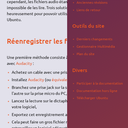
cependant, les fichiers audio étant au format
ZVR
il est
Anciennes révisions
impossible de les lire. Trois solutions existent fort
Liens de retour
heureusement pour pouvoir utiliser les fichiers
ZVR
sous
Ubuntu.
Outils du site
Réenregistrer les fichiers
Derniers changements
Gestionnaire Multimédia
Plan du site
Une première méthode consiste à réenregistrer les fichiers
avec
Audacity
:
Divers
Achetez un cable avec une prise jack mâle à chaques bouts
Installez
Audacity
(ou
équivalent
),
Participer à la documentation
Branchez une prise jack sur la sortie "ear" du dictaphone et
Documentation hors ligne
l'autre sur la prise micro du PC,
Télécharger Ubuntu
Lancez la lecture sur le dictaphone et l'enregistrement sur
votre logiciel,
Exportez cet enregistrement au format .ogg (ou autre),
Cela peut faire un gros fichier mais vous pouvez le
retravailler un logiciel adéquat comme
Audacity
.