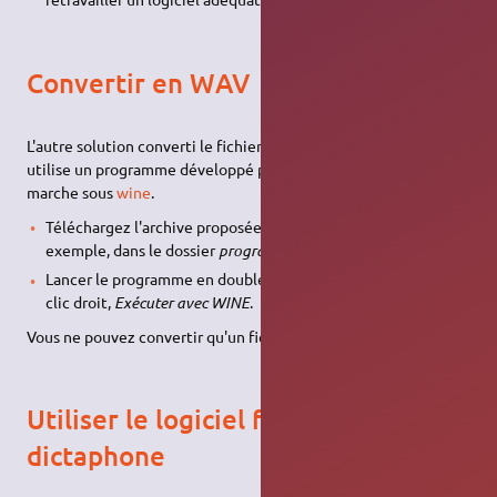
Convertir en WAV
L'autre solution converti le fichier
ZVR
au format
WAV
. Elle
utilise un programme développé pour Windows mais qui
marche sous
wine
.
Téléchargez l'archive proposée
ici
et décompressez par
exemple, dans le dossier
programs files
de wine.
Lancer le programme en double-cliquant dessus, ou avec le
clic droit,
Exécuter avec WINE
.
Vous ne pouvez convertir qu'un fichier après l'autre.
Utiliser le logiciel fourni avec le
dictaphone