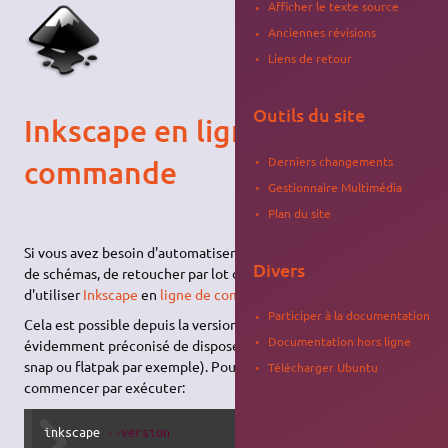
Afficher le texte source
Anciennes révisions
Liens de retour
Outils du site
Inkscape en ligne de
Derniers changements
commande
Gestionnaire Multimédia
Plan du site
Si vous avez besoin d'automatiser des modifications de dessins,
Divers
de schémas, de retoucher par lot des fichiers, il peut-être utile
d'utiliser
Inkscape
en
ligne de commande
.
Participer à la documentation
Cela est possible depuis la version 0.92.x mais il est
Documentation hors ligne
évidemment préconisé de disposer d'une version récente (via
snap ou flatpak par exemple). Pour le savoir, vous pouvez
Télécharger Ubuntu
commencer par exécuter:
inkscape 
--version