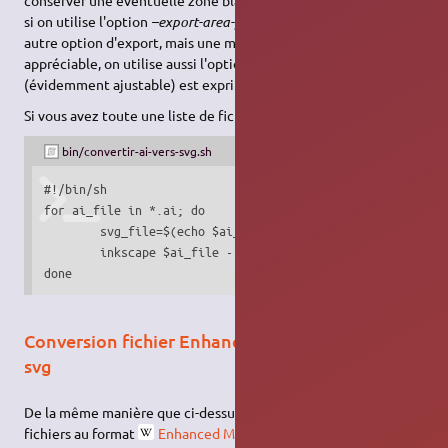
si on utilise l'option
–export-area-page
→
Exporter la page
ou
autre option d'export, mais une marge étant généralement
appréciable, on utilise aussi l'option
–export-margin 20
ou 20
2)
(évidemment ajustable) est exprimé en
unité utilisateur
.
Si vous avez toute une liste de fichiers, un
script
est préférable :
bin/convertir-ai-vers-svg.sh
#!/bin/sh

for ai_file in *.ai; do

	svg_file=$(echo $ai_file | sed 's/\.ai$/.svg/');

	inkscape $ai_file --export-area-drawing --export-margin 20 -o $svg_file

done
Conversion fichier Enhanced Metafile (.emf) en
svg
De la même manière que ci-dessus, on peut convertir des
fichiers au format
Enhanced Metafile
en SVG.