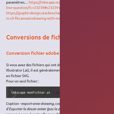
paramètres…
https://inkscape.org/forums/beyond/command-
line-question/?c=23239#c23239
et
https://graphicdesign.stackexchange.com/questions/155510/inksc
in-cli-fitcanvastodrawing-with-margin-parameters
Conversions de fichiers
Conversion fichier adobe illustrator en svg
Si vous avez des fichiers qui ont été générés avec Adobe
1)
Illustrator (.ai), il est généralement
possible de les convertir
en fichier SVG.
Pour un seul fichier :
inkscape monFichier.ai 
--export-area-drawing
--export-mar
L'option
–export-area-drawing
, comme le précise l'aide, permet
d'
Exporter le dessin entier (pas la zone de travail)
, ce qui évite de
conserver une éventuelle zone blanche importante tout autour