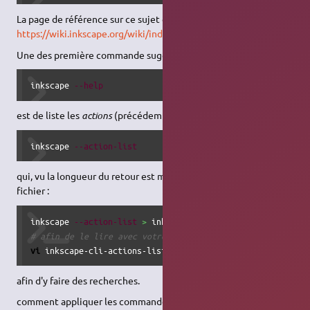
La page de référence sur ce sujet est (en anglais):
https://wiki.inkscape.org/wiki/index.php/Using_the_Command_Lin
Une des première commande suggérée, outre
inkscape 
--help
est de liste les
actions
(précédemment nommées
verbs
) avec
inkscape 
--action-list
qui, vu la longueur du retour est mieux de rediriger dans un
fichier :
inkscape 
--action-list
>
# afin de le lire avec votre éditeur préféré, par exemple
vi
 inkscape-cli-actions-list
afin d'y faire des recherches.
comment appliquer les commandes qui ont besoins de