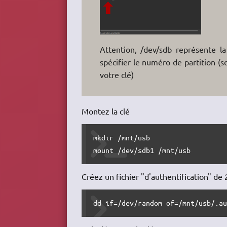
Attention, /dev/sdb représente la
spécifier le numéro de partition (
votre clé)
Montez la clé
mkdir /mnt/usb

mount /dev/sdb1 /mnt/usb
Créez un fichier "d'authentification" de 2
dd if=/dev/random of=/mnt/usb/.a