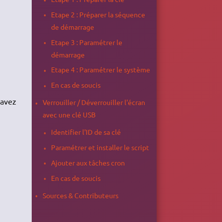
Etape 2 : Préparer la séquence
de démarrage
Etape 3 : Paramétrer le
démarrage
Etape 4 : Paramétrer le système
En cas de soucis
 avez
Verrouiller / Déverrouiller l'écran
avec une clé USB
Identifier l'ID de sa clé
Paramétrer et installer le script
Ajouter aux tâches cron
En cas de soucis
Sources & Contributeurs