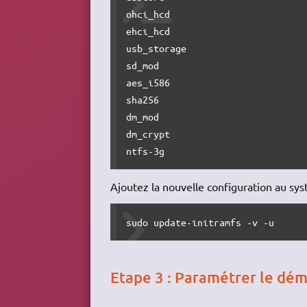
ohci_hcd

ehci_hcd

usb_storage

sd_mod

aes_i586

sha256

dm_mod

dm_crypt

ntfs-3g
Ajoutez la nouvelle configuration au sy
sudo update-initramfs -v -u
Etape 3 : Paramétrer le dé