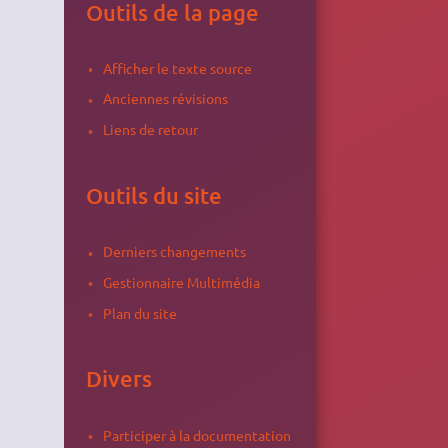
Outils de la page
Afficher le texte source
Anciennes révisions
Liens de retour
Outils du site
Derniers changements
Gestionnaire Multimédia
Plan du site
Divers
Participer à la documentation