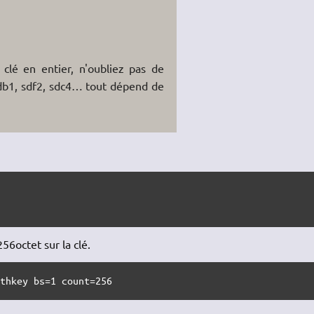
 clé en entier, n'oubliez pas de
sdb1, sdf2, sdc4… tout dépend de
56octet sur la clé.
uthkey bs=1 count=256