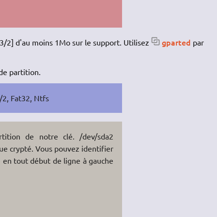
gparted
3/2] d'au moins 1Mo sur le support. Utilisez
par
e partition.
/2, Fat32, Ntfs
rtition de notre clé. /dev/sda2
que crypté. Vous pouvez identifier
ué en tout début de ligne à gauche