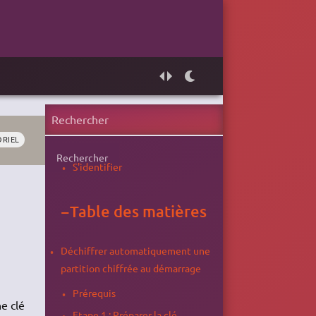
ORIEL
Rechercher
S'identifier
−
Table des matières
Déchiffrer automatiquement une
partition chiffrée au démarrage
Prérequis
e clé
Etape 1 : Préparer la clé