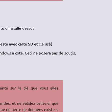
u d'installé dessus
esté avec carte SD et clé usb)
ndows à coté. Ceci ne posera pas de soucis.
nte sur la clé que vous allez
ndes, et ne validez celles-ci que
que de perte de données existe si