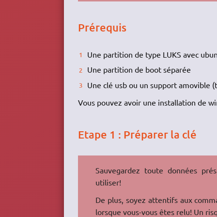
Prérequis
Une partition de type LUKS avec ubunt
Une partition de boot séparée
Une clé usb ou un support amovible (t
Vous pouvez avoir une installation de wi
Etape 1 : Préparer la clé
Sauvegardez toute données prése
utiliser!
De plus, soyez attentifs aux comma
lorsque vous-vous êtes relu! Un ris