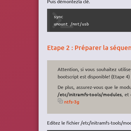
Puis démontezla clé.
sync

umount /mnt/usb
Etape 2 : Préparer la séqu
Attention, si vous souhaitez utilise
bootscript est disponible! (Etape 4
De plus, assurez-vous que le modu
/etc/initramfs-tools/modules
, et
ntfs-3g
Editez le fichier /etc/initramfs-tools/mo