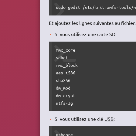
sudo gedit /etc/initramfs-tools/
Et ajoutez les lignes suivantes au fichier.
Si vous utilisez une carte SD:
mmc_core

sdhci

mmc_block

aes_i586

sha256

dm_mod

dm_crypt

ntfs-3g
Si vous utilisez une clé
USB
:
usbcore
