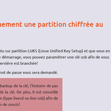
ement une partition chiffrée au
tu sur partition LUKS (Linux Unified Key Setup) et que vous en
e démarrage, vous pouvez paramétrer une clé usb afin de vous
ernière est branchée!
e mot de passe vous sera demandé.
 backup de la clé, l'histoire de pas
 la clé. De plus, Il est conseillé
n (type livecd ou live usb) afin de
s de soucis!