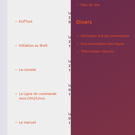
Plan du site
Le
Bcag2
21/06/2022,
Divers
ExifTool
08:51
Participer à la documentation
Le
27/04/2010,
Documentation hors ligne
Initiation au Shell
19:10
Télécharger Ubuntu
Le
27/04/2010,
La console
19:10
Le
krodelabestiole
04/02/2020,
La Ligne de commande
17:33
sous GNU/Linux
Le
09/01/2010,
Le manuel
18:29