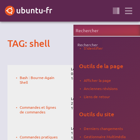
TAG: shell
Rechercher
S'identifier
Outils de la page
Le
04/02/2010,
Bash : Bourne-Again
16:26
Afficher la page
Shell
Anciennes révisions
Liens de retour
Le
27/04/2010,
Commandes et lignes
19:10
de commandes
Outils du site
Le
Kro
Derniers changements
12/02/2026,
Gestionnaire Multimédia
Commandes pratiques
11:20