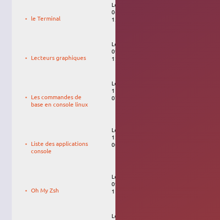
Le
06/08/2022,
le Terminal
13:32
Le
krodelabestiole
09/07/2026,
Lecteurs graphiques
12:05
Le
11/02/2021,
Les commandes de
07:59
base en console linux
Le
psychederic
12/11/2009,
Liste des applications
00:17
console
Le
Franc SERRES
09/08/2023,
Oh My Zsh
11:02
Le
neeteex