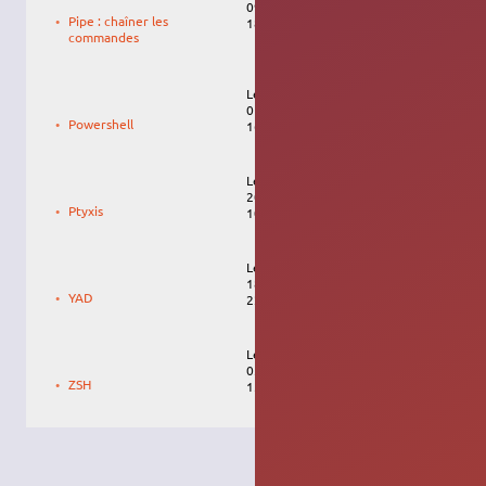
09/05/2009,
Pipe : chaîner les
18:37
commandes
Le
Franc SERRES
01/03/2023,
Powershell
16:09
Le
Bcag2
20/04/2026,
Ptyxis
10:55
Le
sergeG75018
18/04/2016,
YAD
22:46
Le
yannick_lm
05/04/2008,
ZSH
15:32