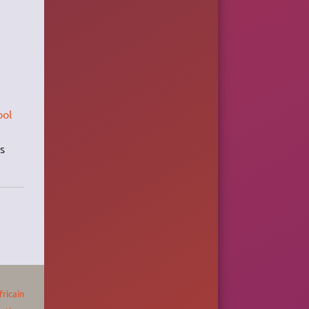
ool
s
fricain