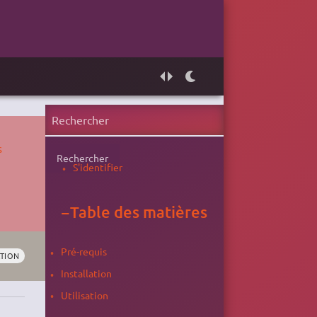
s
Rechercher
S'identifier
−
Table des matières
Pré-requis
TION
Installation
Utilisation