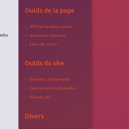
Outils de la page
Afficher le texte source
untu
Anciennes révisions
Liens de retour
Outils du site
Derniers changements
Gestionnaire Multimédia
Plan du site
Divers