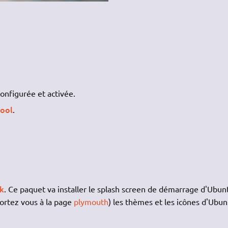
onfigurée et activée.
tool
.
ok
. Ce paquet va installer le splash screen de démarrage d'Ubun
portez vous à la page
plymouth
) les thèmes et les icônes d'Ubun