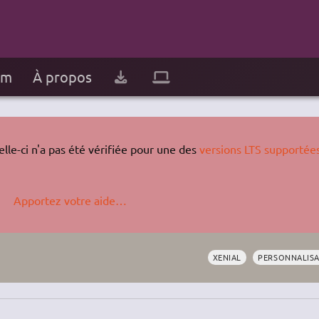
um
À propos
lle-ci n'a pas été vérifiée pour une des
versions LTS supportée
Apportez votre aide…
XENIAL
PERSONNALISA