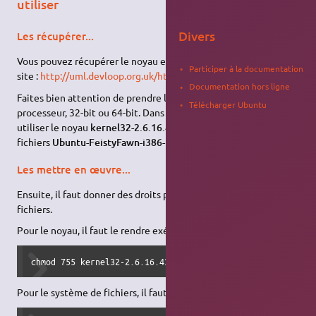
utiliser
Divers
Les récupérer...
Vous pouvez récupérer le noyau et le système de fichiers sur ce
Participer à la documentation
site :
http://uml.devloop.org.uk/http://fs.devloop.org.uk/
Documentation hors ligne
Faites bien attention de prendre la bonne version selon votre
Télécharger Ubuntu
processeur, 32-bit ou 64-bit. Dans notre exemple nous allons
utiliser le noyau
kernel32-2.6.16.43-bs2
et le système de
fichiers
Ubuntu-FeistyFawn-i386-root_fs.bz2
.
Les mettre en œuvre...
Ensuite, il faut donner des droits particuliers à ces deux
fichiers.
Pour le noyau, il faut le rendre exécutable :
chmod 755 kernel32-2.6.16.43-bs2
Pour le système de fichiers, il faut le décompresser :