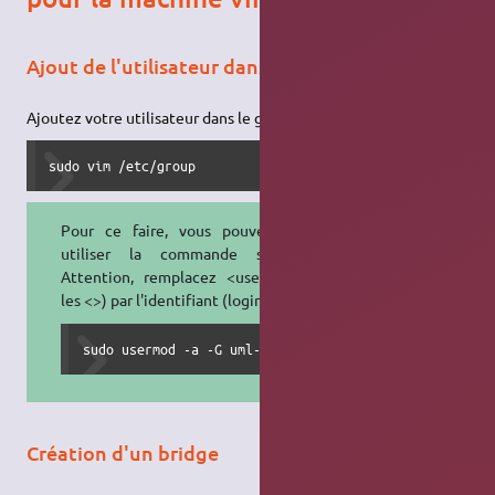
Ajout de l'utilisateur dans le groupe "uml-net"
Ajoutez votre utilisateur dans le groupe "uml-net" :
sudo vim /etc/group
Pour ce faire, vous pouvez aussi
utiliser la commande suivante.
Attention, remplacez <user> (sans
les <>) par l'identifiant (login) réel !
sudo usermod -a -G uml-net <user>
Création d'un bridge