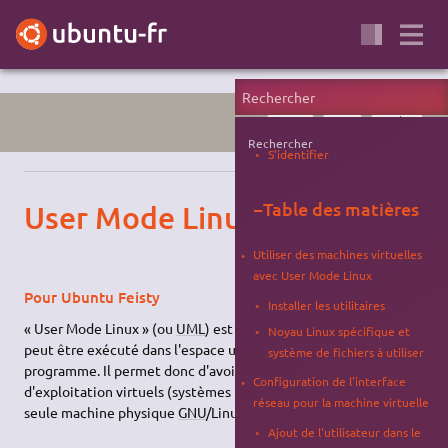
KERNEL
LINUX
SYSTÈME
Rechercher
S'identifier
−
Table des matières
User Mode Linux ( UML )
Utiliser des machines virtuelles
avec User Mode Linux
Pour Ubuntu Feisty
Installer les utilitaires
« User Mode Linux » (ou
UML
) est un noyau Linux compilé qui
Noyau Linux spécifique et
peut être exécuté dans l'espace utilisateur comme un simple
système de fichiers à utiliser
programme. Il permet donc d'avoir plusieurs systèmes
Configuration de l'interface
d'exploitation virtuels (systèmes nommés « invités ») sur une
réseau pour la machine virtuelle
seule machine physique
GNU
/Linux (système nommé « hôte »).
Ajout de l'utilisateur dans le