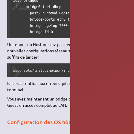
auto bridge0

iface bridge0 inet dhcp

        post-up chmod ugo+rw /dev/net/tun

        bridge-ports eth0 tap1

        bridge-ageing 7200

        bridge-fd 0
Un reboot du Host ne sera pas nécessaire, pour s'assurer que les
nouvelles configurations réseau sont bien prises en compte. Il
suffira de lancer :
sudo /etc/init.d/networking restart
Faites attention aux erreurs qui pourraient apparaitre dans le
terminal.
Vous avez maintenant un bridge qui met à disposition de l'
OS
Guest un accès complet au
LAN
.
Configuration des OS hôte et invités