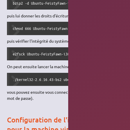
bzip2 -d Ubuntu-FeistyFawn-i386-root_fs.bz2
puis lui donner les droits d'écriture :
chmod 666 Ubuntu-FeistyFawn-i386-root_fs
puis vérifier l'intégrité du système de fichiers :
e2fsck Ubuntu-FeistyFawn-i386-root_fs
On peut ensuite lancer la machine virtuelle :
./kernel32-2.6.16.43-bs2 ubd0=Ubuntu-FeistyFawn-i386-root
vous pouvez ensuite vous connecter avec le compte
root
(sans
mot de passe).
Configuration de l'interface réseau
pour la machine virtuelle