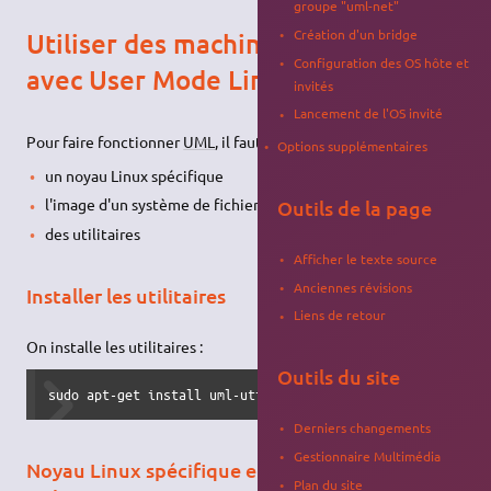
groupe "uml-net"
Création d'un bridge
Utiliser des machines virtuelles
Configuration des OS hôte et
avec User Mode Linux
invités
Lancement de l'OS invité
Pour faire fonctionner
UML
, il faut récupérer trois choses :
Options supplémentaires
un noyau Linux spécifique
l'image d'un système de fichiers
Outils de la page
des utilitaires
Afficher le texte source
Anciennes révisions
Installer les utilitaires
Liens de retour
On installe les utilitaires :
Outils du site
sudo apt-get install uml-utilities bridge-utils
Derniers changements
Gestionnaire Multimédia
Noyau Linux spécifique et système de fichiers à
Plan du site