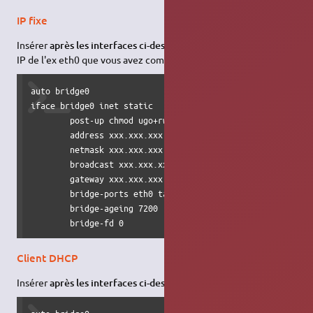
IP fixe
Insérer
après les interfaces ci-dessus
(copier/coller les données
IP de l'ex eth0 que vous avez commentées plus haut) :
auto bridge0

iface bridge0 inet static

        post-up chmod ugo+rw /dev/net/tun

        address xxx.xxx.xxx.xxx

        netmask xxx.xxx.xxx.xxx

        broadcast xxx.xxx.xxx.xxx

        gateway xxx.xxx.xxx.xxx

        bridge-ports eth0 tap1

        bridge-ageing 7200

        bridge-fd 0
Client DHCP
Insérer
après les interfaces ci-dessus
: