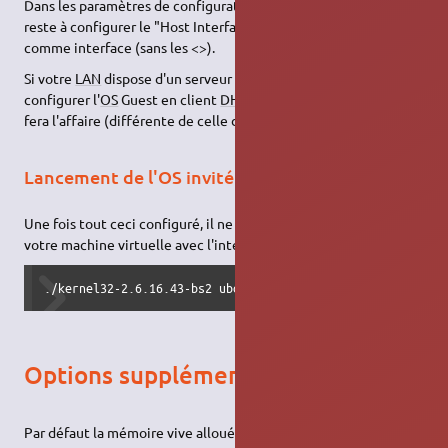
Dans les paramètres de configuration de l'
OS
Guest, il vous
reste à configurer le "Host Interface Networking" avec <tap1>
comme interface (sans les <>).
Si votre
LAN
dispose d'un serveur
DHCP
, vous pouvez
configurer l'
OS
Guest en client
DHCP
, sinon, une adresse IP fixe
fera l'affaire (différente de celle du Host, bien sûr).
Lancement de l'OS invité
Une fois tout ceci configuré, il ne vous reste plus qu'à lancer
votre machine virtuelle avec l'interface réseau :
./kernel32-2.6.16.43-bs2 ubd0=Ubuntu-FeistyFawn-i386-root
Options supplémentaires
Par défaut la mémoire vive allouée à la machine virtuelle est 32