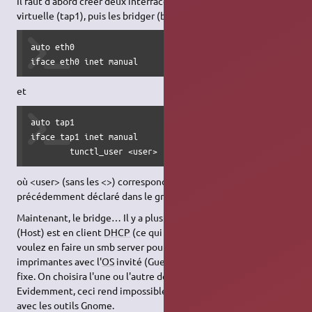
Il faut d'abord créer deux interfaces, une réelle (eth0) et une
virtuelle (tap1), puis les bridger (bridge0), pour cela, ajoutez :
auto eth0

iface eth0 inet manual
et
auto tap1

iface tap1 inet manual

        tunctl_user <user>
où <user> (sans les <>) correspond exactement à l'utilisateur
précédemment déclaré dans le groupe uml-net.
Maintenant, le bridge… Il y a plusieurs solutions : soit l'
OS
hôte
(Host) est en client
DHCP
(ce qui n'est pas pratique si vous
voulez en faire un smb server pour partager des fichiers et des
imprimantes avec l'
OS
invité (Guest)), soit il est configuré en IP
fixe. On choisira l'une ou l'autre des solutions ci-dessous.
Evidemment, ceci rend impossible une configuration future
avec les outils Gnome.