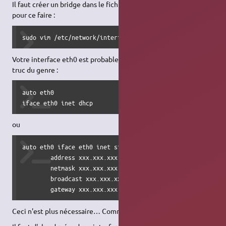
Il faut créer un bridge dans le fichier /etc/network/interfaces ;
pour ce faire :
sudo vim /etc/network/interfaces
Votre interface eth0 est probablement déjà configurée avec un
truc du genre :
auto eth0 

iface eth0 inet dhcp
ou
auto eth0 iface eth0 inet static

        address xxx.xxx.xxx.xxx

        netmask xxx.xxx.xxx.xxx

        broadcast xxx.xxx.xxx.xxx

        gateway xxx.xxx.xxx.xxx
Ceci n'est plus nécessaire… Commentez ces lignes (#)