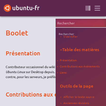
Boolet
Rechercher
S'identifier
−
Table des matières
Présentation
Présentation
Contributions aux événements
Contributeur occasionnel du wiki et du forum, je suis sous
Ubuntu Linux
sur Desktop depuis… au mois la Dapper. Par
Liens
contre, pour les serveurs, je préfère
Debian
.
Outils de la page
Contributions aux événements
Afficher le texte source
Anciennes révisions