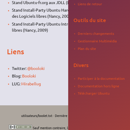
Stand Ubuntu-fr.org aux JDLL (Lyon, 2007)
Liens de retour
Stand Install-Party Ubuntu Hardy à la journée de découverte
des Logiciels libres (Nancy, 2008)
Outils du site
Stand Install-Party Ubuntu Intrepid à la journée Logiciels
libres (Nancy, 2009)
Derniers changements
Gestionnaire Multimédia
Plan du site
Liens
Divers
Twitter:
@booloki
Blog:
Booloki
Participer à la documentation
LUG
:
Mirabellug
Documentation hors ligne
Télécharger Ubuntu
utilisateurs/boolet.txt
· Dernière modification :
Le 06/08/2026, 14:21
de
krodelabestiole
Sauf mention contraire, le contenu de ce wiki est placé sous les