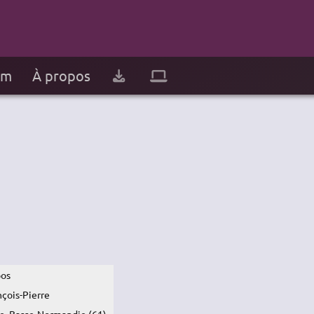
um
À propos
os
nçois-Pierre
e, Basse-Normandie (61)