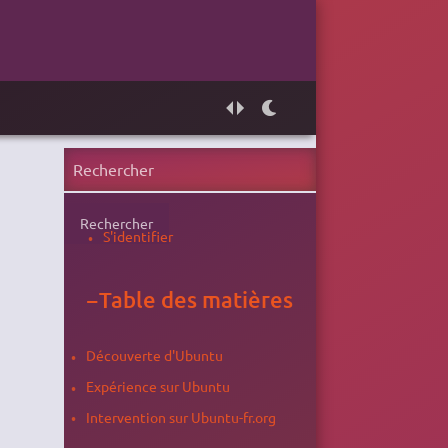
Rechercher
S'identifier
−
Table des matières
Découverte d'Ubuntu
Expérience sur Ubuntu
Intervention sur Ubuntu-fr.org