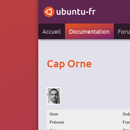
Accueil
Documentation
For
Cap Orne
Nom
Dub
Prénom
Fra
Lieu
Orn