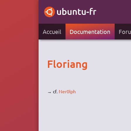
Accueil
Documentation
For
Floriang
→ cf.
Ner0lph