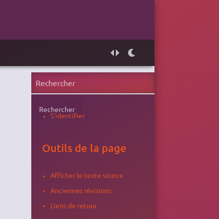
Rechercher
S'identifier
Outils de la page
Afficher le texte source
Anciennes révisions
Liens de retour