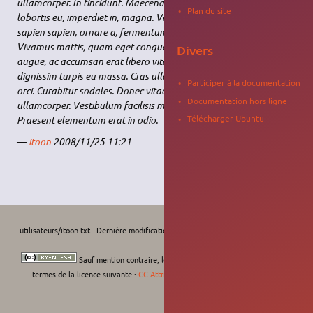
ullamcorper. In tincidunt. Maecenas leo metus, dictum eget,
Plan du site
lobortis eu, imperdiet in, magna. Vestibulum metus. Praesent
sapien sapien, ornare a, fermentum quis, rhoncus eu, orci.
Vivamus mattis, quam eget congue sodales, diam risus egestas
Divers
augue, ac accumsan erat libero vitae libero. Pellentesque
dignissim turpis eu massa. Cras ullamcorper molestie felis. Morbi
Participer à la documentation
orci. Curabitur sodales. Donec vitae nunc at ante varius
Documentation hors ligne
ullamcorper. Vestibulum facilisis magna non eros. Sed pharetra.
Télécharger Ubuntu
Praesent elementum erat in odio.
—
itoon
2008/11/25 11:21
utilisateurs/itoon.txt
· Dernière modification :
Le 11/09/2022, 13:07
de
moths-
art
Sauf mention contraire, le contenu de ce wiki est placé sous les
termes de la licence suivante :
CC Attribution-Noncommercial-Share Alike 4.0
International