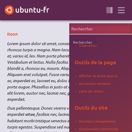
Itoon
Rechercher
Lorem ipsum dolor sit amet, consectetuer adipiscing elit. Duis
S'identifier
rhoncus turpis a magna. Nam lacus erat, posuere in, pellentesque
et, varius id, leo. Nam porta pharetra nunc. Quisque velit.
Outils de la page
Vestibulum et lectus. Nulla facilisi. Morbi ipsum odio, egestas sed,
blandit a, rhoncus eu, mauris. Aliquam sagittis pharetra urna.
Aliquam erat volutpat. Fusce varius. Etiam ante magna, dictum
Afficher le texte source
ac, imperdiet ac, laoreet eu, dolor. Donec non urna. Donec dictum
Anciennes révisions
porta augue. Phasellus in justo at augue imperdiet tempus. Cras
Liens de retour
elit lorem, auctor nec, lacinia nec, gravida facilisis, turpis. Fusce
imperdiet.
Outils du site
Duis pellentesque. Donec viverra volutpat eros. Duis nunc nisl,
imperdiet
, facilisis nec, lacinia eget, lacus. Pellentesque
vitae
habitant morbi tristique senectus et netus et malesuada fames ac
Derniers changements
turpis egestas. Suspendisse sed nunc non turpis interdum
Gestionnaire Multimédia