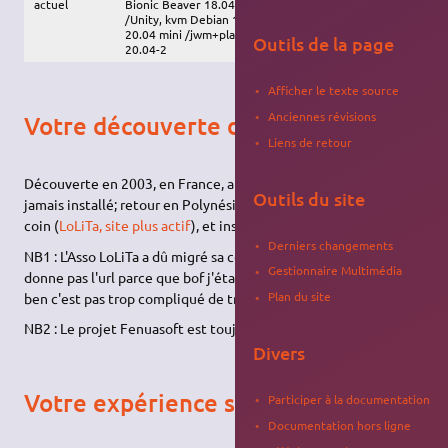
actuel
Bionic Beaver 18.04… /Unity , kvm Focal Fossa 20.04
/Unity, kvm Debian 10… /KDE Plasma mini, kvm
20.04 mini /jwm+plank+nemo, kvm Ubuntu-Unity
Outils de la page
20.04-2
Afficher le texte source
Anciennes révisions
Votre découverte de Ubuntu
Liens de retour
Découverte en 2003, en France, au détour d'un blog, mais
Outils du site
jamais installé; retour en Polynésie, participation au gull du
coin (
LoLiTa, site plus actif
), et install de Hoary.
Derniers changements
NB1 : L'Asso LoLiTa a dû migré sa comm' sur facebook, je vous
Gestionnaire Multimédia
donne pas l'url parce que bof j'étais mino dans le vote, et puis
Plan du site
ben c'est pas trop compliqué de trouver, hein ?
NB2 : Le projet Fenuasoft est toujours sur sf donc ouf …
Divers
Votre expérience sur Ubuntu
Participer à la documentation
Documentation hors ligne