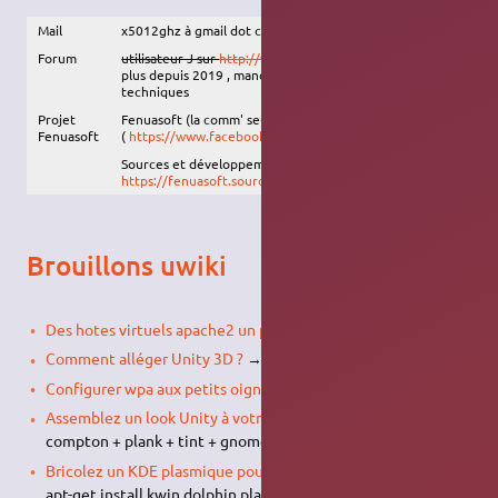
Mail
x5012ghz à gmail dot com
Forum
utilisateur J sur
http://www.lolita.pf/forums
, n'existe
plus depuis 2019 , manque de ressources humaines et
techniques
Projet
Fenuasoft (la comm' seulement) a migré helas sur fcbk ;
Fenuasoft
(
https://www.facebook.com/Fenuasoft
Sources et développement sont toujours sur sf :
https://fenuasoft.sourceforge.net
Brouillons uwiki
Des hotes virtuels apache2 un peu partout
Comment alléger Unity 3D ?
→ sujet en jachère
Configurer wpa aux petits oignons
Assemblez un look Unity à votre Bureau Gnulinux
→ pistes :
compton + plank + tint + gnome-do… ;)
Bricolez un KDE plasmique pour votre ordinosaure
→ pistes :
apt-get install kwin dolphin plasma-desktop kde-plasma-