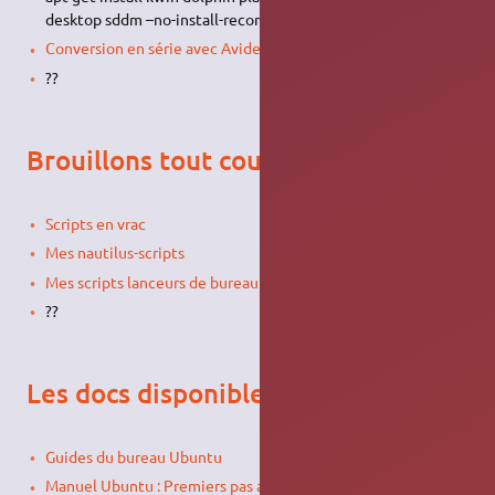
desktop sddm –no-install-recommends –no-install-suggests
Conversion en série avec Avidemux
??
Brouillons tout court
Scripts en vrac
Mes nautilus-scripts
Mes scripts lanceurs de bureau (app.desktop)
??
Les docs disponibles
Guides du bureau Ubuntu
Manuel Ubuntu : Premiers pas avec Ubuntu ...