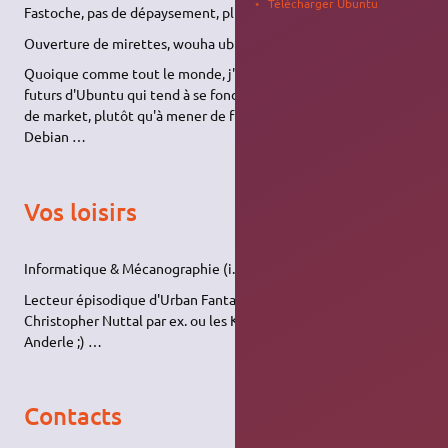
Télécharger Ubuntu
Fastoche, pas de dépaysement, plus de soucis !
Ouverture de mirettes, wouha ubuntu == back to the future
Quoique comme tout le monde, j'ai des inquiétudes pour les
futurs d'Ubuntu qui tend à se fondre dans la masse des produits
de market, plutôt qu'à mener de front et au fond comme
Debian …
Vos loisirs
Informatique & Mécanographie (i.e. assemblage des systèmes)
Lecteur épisodique d'Urban Fantasy : les Schooled In Magic de
Christopher Nuttal par ex. ou les Kurtherian Gambit de Michael
Anderle ;) …
Contacts