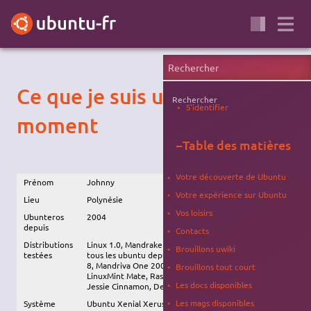
Ce que je suis un peu pour le
Rechercher
S'identifier
moment
−
Table des matières
Votre découverte de Ubuntu
Prénom
Johnny
Votre expérience sur Ubuntu
Lieu
Polynésie
Vos loisirs
Ubunteros
2004
depuis
Contacts
Distributions
Linux 1.0, Mandrake 7, Slackware 4, Knoppix/KLA,
Brouillons uwiki
testées
tous les ubuntu depuis Hoary, Opensuze 10, Fedora
8, Mandriva One 2006, ZliTAZ, Tinycorelinux,
Brouillons tout court
LinuxMint Mate, Raspbian, Ubuntu-Mate, Debian 8
Les docs disponibles
Jessie Cinnamon, Debian mini 10
Les mags disponibles
Système
Ubuntu Xenial Xerus 16.04-7… /Unity , kvm Ubuntu