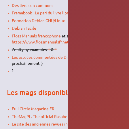
Des livres en communs
Framabook - Le pari du livre libre
Formation Debian GNU/Linux
Debian Facile
Floss Manuals francophone
et son lien associé
https://www.flossmanualsfr.net/media/files/
Zenity by examples
1
&
2
Les astuces commentées de DistroWatch
à traduire
prochainement ;)
?
Les mags disponibles
Full Circle Magazine FR
TheMagPi : The official Raspberry Pi magazine
Le site des anciennes revues informatiques