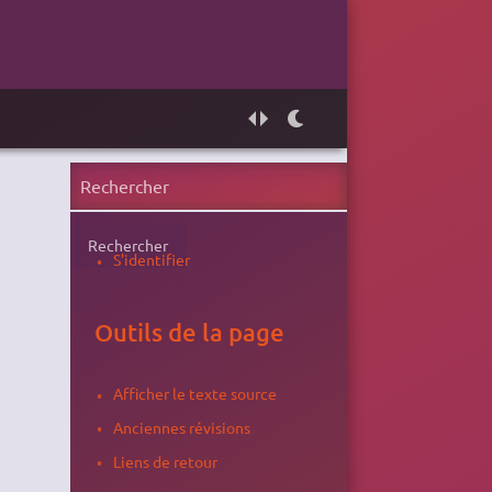
Rechercher
S'identifier
Outils de la page
Afficher le texte source
Anciennes révisions
Liens de retour