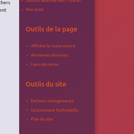
chers
Voir aussi
ent
Outils de la page
Afficher le texte source
Anciennes révisions
Liens de retour
Outils du site
Derniers changements
Gestionnaire Multimédia
Plan du site