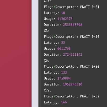
C1E:

Flags
/
Description: MWAIT 0x01

Latency: 
10
Usage: 
11362373
Duration: 
2533863708
C3:

Flags
/
Description: MWAIT 0x10

Latency: 
33
Usage: 
6611768
Duration: 
2724211142
C6:

Flags
/
Description: MWAIT 0x20

Latency: 
133
Usage: 
1759894
Duration: 
1052846310
C7s:

Flags
/
Description: MWAIT 0x32

Latency: 
166