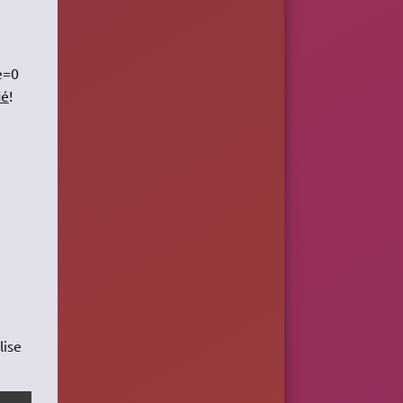
e=0
dé
!
lise