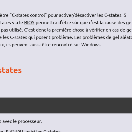
re "C-states control" pour activer/désactiver les C-states. Si
states via le
BIOS
permettra d'être sûr que c'est la cause des ge
 pas utilisé. C'est donc la première chose à vérifier en cas de ge
que les C-states qui posent problème. Les problèmes de gel aléat
nux, ils peuvent aussi être rencontré sur Windows.
states
s avec le processeur.
 i5 4210U, voici les C-states: