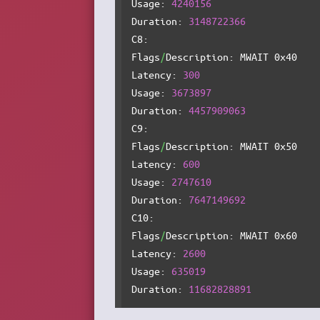
Usage: 
4240156
Duration: 
3148722366
C8:

Flags
/
Description: MWAIT 0x40

Latency: 
300
Usage: 
3673897
Duration: 
4457909063
C9:

Flags
/
Description: MWAIT 0x50

Latency: 
600
Usage: 
2747610
Duration: 
7647149692
C10:

Flags
/
Description: MWAIT 0x60

Latency: 
2600
Usage: 
635019
Duration: 
11682828891