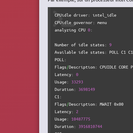
CPUidle driver: intel_idle

CPUidle governor: menu

analyzing CPU 
0
:

Number of idle states: 
9
Available idle states: POLL C1 C1
POLL:

Flags
/
Description: CPUIDLE CORE P
Latency: 
0
Usage: 
33293
Duration: 
3698149
C1:

Flags
/
Description: MWAIT 0x00

Latency: 
2
Usage: 
10487775
Duration: 
3916810744