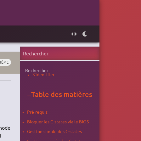
TÈME
Rechercher
S'identifier
−
Table des matières
Pré-requis
Bloquer les C-states via le BIOS
thode
Gestion simple des C-states
l
Gestion avancée des C-states