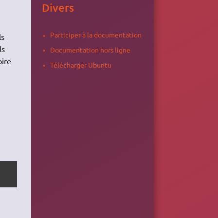
Divers
Participer à la documentation
ls
ls
Documentation hors ligne
oire
Télécharger Ubuntu