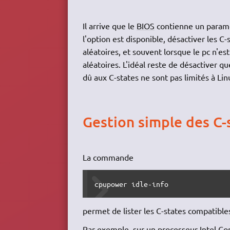
Il arrive que le
BIOS
contienne un paramèt
l'option est disponible, désactiver les C-
aléatoires, et souvent lorsque le pc n'est
aléatoires. L'idéal reste de désactiver 
dû aux C-states ne sont pas limités à Li
Gestion simple des C-
La commande
cpupower idle-info
permet de lister les C-states compatible
Par exemple, sur un processeur Intel Core