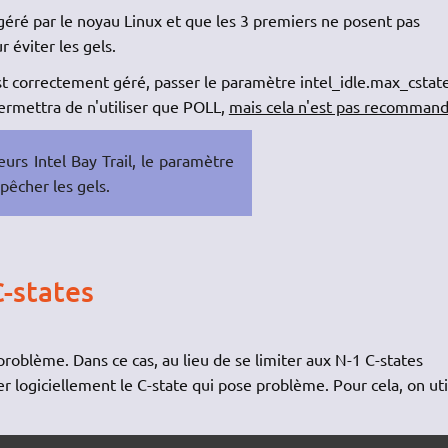
géré par le noyau Linux et que les 3 premiers ne posent pas
 éviter les gels.
st correctement géré, passer le paramètre intel_idle.max_cstat
permettra de n'utiliser que POLL,
mais cela n'est pas recomman
urs Intel Bay Trail, le paramètre
pêcher les gels.
-states
problème. Dans ce cas, au lieu de se limiter aux N-1 C-states
r logiciellement le C-state qui pose problème. Pour cela, on uti