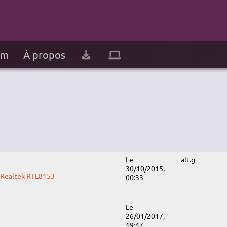
um
À propos
N
Le
alt.g
30/10/2015,
: Realtek RTL8153
00:33
Le
26/01/2017,
19:47