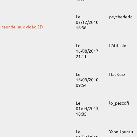
Le
psychederic
07/12/2010,
iteur de jeux vidéo 2D
16:36
Le
L'Africain
16/08/2017,
21:11
Le
HacKurx
16/09/2010,
09:54
Le
lo_pescofi
01/04/2013,
18:05
Le
YannUbuntu