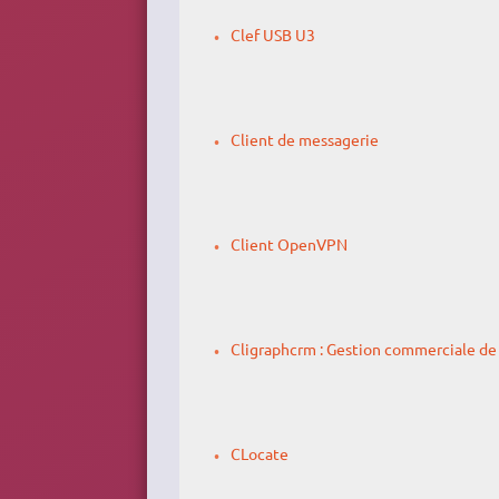
Clef USB U3
Client de messagerie
Client OpenVPN
Cligraphcrm : Gestion commerciale de 
CLocate