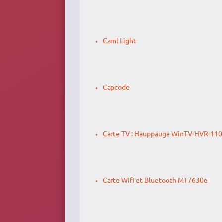
Caml Light
Capcode
Carte TV : Hauppauge WinTV-HVR-11
Carte Wifi et Bluetooth MT7630e