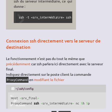
ssh du serveur intermédiaire, ce qui
donne :
ssh -t <srv_intermédiaire> ssh <srv_final>
Connexion ssh directement vers le serveur de
destination
Le fonctionnement n'est pas du tout le même que
précédemment
car ssh parlera ici directement avec le serveur
final.
Indiquez directement sur le poste client la commande
en
modifiant le fichier
ProxyCommand
~/.ssh/config
Host 
<
srv_final
>
ProxyCommand 
ssh
<
srv_intermédiaire
>
 nc 
%
h 
%
p