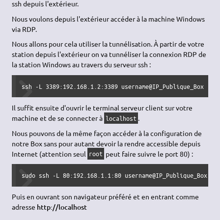
ssh depuis l'extérieur.
Nous voulons depuis l'extérieur accéder à la machine Windows
via RDP.
Nous allons pour cela utiliser la tunnélisation. À partir de votre
station depuis l'extérieur on va tunnéliser la connexion RDP de
la station Windows au travers du serveur ssh :
ssh -L 3389:192.168.1.2:3389 username@IP_Publique_Box
Il suffit ensuite d'ouvrir le terminal serveur client sur votre
machine et de se connecter à
.
localhost
Nous pouvons de la même façon accéder à la configuration de
notre Box sans pour autant devoir la rendre accessible depuis
Internet (attention seul
peut faire suivre le port 80) :
root
sudo ssh -L 80:192.168.1.1:80 username@IP_Publique_Box
Puis en ouvrant son navigateur préféré et en entrant comme
adresse
http://localhost