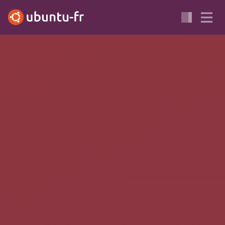
ADMINISTRATION
SÉCURITÉ
SERVEUR
Fonctionnalités avancées de
SSH
Cette page présente les usages avancés ou particuliers de SSH
répondant à un besoin très précis.
Pour plus d'information sur les usages les plus courants de SSH
et sa configuration de base reportez-vous à
cette page
.