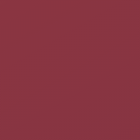
Restriction d'accès SSH
Quand on utilise SSH avec une
authentification par clés
, le
serveur distant peut limiter l'utilisation de certaines
commandes permises.
Si vous maintenez un dépôt
cvs
, vous pourriez utiliser des
lignes comme ceci dans le fichier
~/.ssh/authorized_keys
:
command="/usr/bin/cvs server" ssh-dss <nom_commande> 
Ceci permettrait que seule cette commande puisse être
utilisée à l'exception d'autres.
Accès automatique pour des scripts