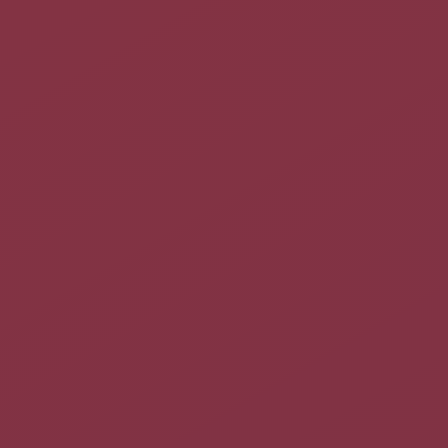
votre machine sans savoir votre
passphrase
.
Si vous voulez rentrer votre
passphrase
une fois juste après
l'ouverture de session, vous
pouvez ajouter un appel à
ssh-add
comme ceci :
Cliquez sur
Système →
Préférences → Sessions →
Programme au démarrage
.
Cliquez sur « Ajouter ».
Entrez la commande «
ssh-add
».
À la prochaine ouverture de session,
vous devrez taper votre
passphrase
.
Utiliser SSH pour faire du SFTP