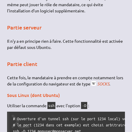
même peut jouer le rôle de mandataire, ce qui évite
l'installation d'un logiciel supplémentaire.
Partie serveur
Il n'y a en principe rien à faire. Cette fonctionnalité est activée
par défaut sous Ubuntu.
Partie client
Cette fois, le mandataire à prendre en compte notamment lors
de la configuration du navigateur est de type
SOCKS
.
Sous Linux (dont Ubuntu)
Utiliser la commande
avec l'option
:
ssh
-D
# Ouverture d'un tunnel ssh (sur le port 1234 local) vers 
# le port (1234 dans cet exemple) est choisi arbitrairemen
ssh -D 1234 monuser@monserver.net