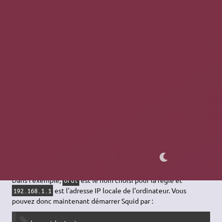
le cache de Squid par la commande :
sudo squid -z
Grâce à SSH, les connexions reçues par Squid seront des
connexions provenant du serveur lui-même. Mais, par défaut,
Squid n'accepte que les connexions sur la boucle locale
127.0.0.1 en Ipv4 (loopback). On devrait alors quand même
ajouter une autorisation pour l'adresse IP du serveur qui n'est
pas celle de bouclage. Vous ouvrez donc le fichier de
configuration
Squid configuration
et vous ajoutez ces deux
lignes :
acl ordi src 192.168.1.1

http_access allow ordi
Dans l'exemple,
est le nom choisi pour la règle et
ordi
est l'adresse IP locale de l'ordinateur. Vous
192.168.1.1
pouvez donc maintenant démarrer Squid par :