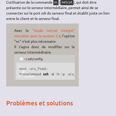
L'utilisation de la commande
(
), qui doit être
nc
netcat
présente sur le serveur intermédiaire, permet ainsi de se
connecter sur le port ssh du serveur final et établit juste un lien
entre le client et le serveur final.
Avec le
"mode netcat intégré"
introduit avec la version 5.4
, l'option
"nc" n'est plus nécessaire.
Il s'agira donc de modifier sur le
serveur intermédiraire
~/.ssh/config
Host 
<
srv_final
>
ProxyCommand 
ssh
-W
%
h:
%
p 
<
srv_intermédiaire
>
Problèmes et solutions