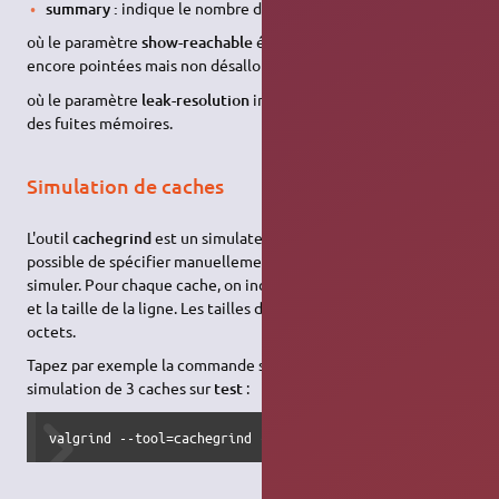
summary :
indique le nombre de fuites mémoires.
où le paramètre
show-reachable
étend la recherche aux zones
encore pointées mais non désallouées.
où le paramètre
leak-resolution
indique le niveau de recherche
des fuites mémoires.
Simulation de caches
L'outil
cachegrind
est un simulateur de cache I1/D1/L2. Il est
possible de spécifier manuellement la configuration du cache à
simuler. Pour chaque cache, on indique sa taille, l'associativité
et la taille de la ligne. Les tailles doivent être données en
octets.
Tapez par exemple la commande suivante pour lancer la
simulation de 3 caches sur
test
:
valgrind --tool=cachegrind --I1=65535,2,64 --D1=65535,2,6