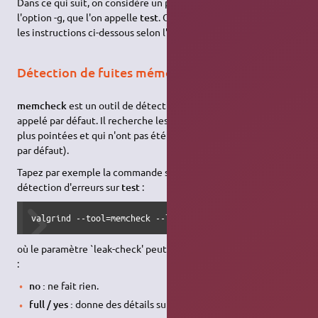
Dans ce qui suit, on considère un programme C compilé avec
l'option -g, que l'on appelle
test
. Ouvrez un terminal et suivez
les instructions ci-dessous selon l'outil désiré.
Détection de fuites mémoires
memcheck
est un outil de détection de fuites mémoires
appelé par défaut. Il recherche les zones mémoires qui ne sont
plus pointées et qui n'ont pas été désallouées (comportement
par défaut).
Tapez par exemple la commande suivante pour lancer la
détection d'erreurs sur
test
:
valgrind --tool=memcheck --leak-check=yes|no|full|summary
où le paramètre `leak-check' peut prendre les valeurs suivantes
:
no :
ne fait rien.
full / yes :
donne des détails sur chaque fuite mémoire.