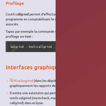
Profilage
L'outil
callgrind
permet d'effectuer un profilage poussé du
programme en comptabilisant le nombre d'appels et les coûts
associés.
Tapez par exemple la commande suivante pour lancer le
profilage sur
test
:
valgrind --tool=callgrind ./test
Interfaces graphiques
Kcachegrind
(dans les dépôts) permet de visualiser
graphiquement les rapports de valgrind
Il existe une extension qui permet d'intégrer la plupart des
outils valgrind (memcheck, massif, cachegrind, mais pas
callgrind) dans eclipse.