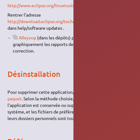
http://www.eclipse.org/linuxtools/projectPages/valgrind/
Rentrer l'adresse
http://download.eclipse.org/technology/linuxtools/update
dans help/software updates .
Alleyoop
(dans les dépôts) permet de visualiser
graphiquement les rapports de valgrind, et aide à la
correction.
Désinstallation
Pour supprimer cette application, il suffit de
supprimer son
paquet
. Selon la méthode choisie, la configuration globale de
l'application est conservée ou supprimée. Les journaux du
système, et les fichiers de préférence des utilisateurs dans
leurs dossiers personnels sont toujours conservés.