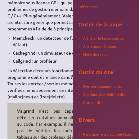
mémoire sous licence
GPL
, qui permet de détecter des
Références
problèmes de gestion mémoire dans des programmes écrits en
C / C++. Plus généralement,
Valgrind
repose sur une
architecture générique permettant la supervisation de
Outils de la page
programmes à l'aide de 3 principaux outils :
Memcheck
: un détecteur de fuites mémoires (option par
Afficher le texte source
défaut)
Anciennes révisions
Cachegrind
: un simulateur de caches
Liens de retour
Callgrind
: un profileur
La détection d'erreurs fonctionne de cette manière : le
Outils du site
programme doit être lancé dans l'environnement de Valgrind.
Toutes les entrées / sorties mémoires sont alors analysées et
Derniers changements
vérifiées minutieusement en interceptant tous les appels à
Gestionnaire Multimédia
(malloc|new) et (free|delete).
Plan du site
Valgrind
n'est pas capable de
détecter certaines anomalies liées
Divers
au code. Par exemple, il ne permet
pas de vérifier les indices hors
Participer à la documentation
tableau sur des tableaux déclarés en