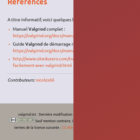
Références
A titre informatif, voici quelques liens :
Manuel
Valgrind
complet :
https://valgrind.org/docs/manual/index.html
Guide
Valgrind
de démarrage rapide :
https://valgrind.org/docs/manual/QuickStart.html
http://www.siteduzero.com/tutoriel-3-473022-debuguer-
facilement-avec-valgrind.html
Contributeurs:
nicolas66
valgrind.txt
· Dernière modification :
Le 01/09/2022, 00:07
de
moths-art
Sauf mention contraire, le contenu de ce wiki est placé sous les
termes de la licence suivante :
CC Attribution-Noncommercial-Share Alike 4.0
International