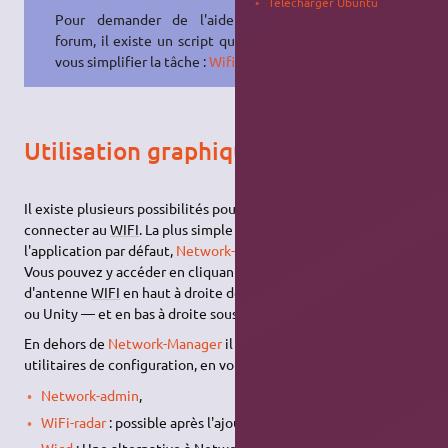
Télécharger Ubuntu
Pour demander de l'aide sur le
forum, il existe un script qui devrait
vous simplifier la tâche :
Wificheck
.
Utilisation graphique du Wi-Fi
Il existe plusieurs possibilités pour qu'Ubuntu puisse se
connecter au
WIFI
. La plus simple est l'utilisation de
l'application par défaut,
Network-Manager
.
Vous pouvez y accéder en cliquant sur le logo en forme
d'antenne
WIFI
en haut à droite de votre écran — sous Gnome
ou Unity — et en bas à droite sous Cinnamon ou Kde (Plasma).
En dehors de
Network-Manager
il existe encore d'autres
utilitaires de configuration, en voici quelques-uns :
Network-admin
,
WiFi-radar
: possible après l'ajout du paquet correspondant,