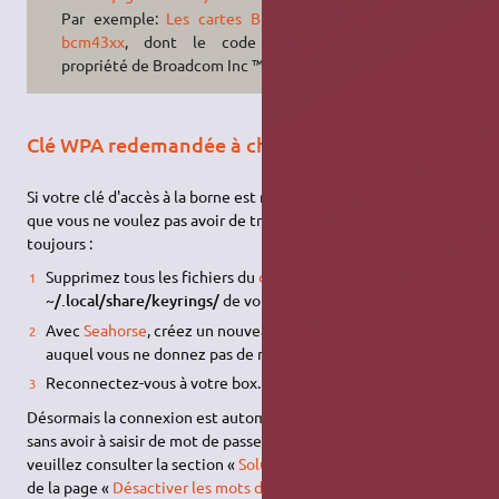
Par exemple:
Les cartes Broadcom
bcm43xx
, dont le code est la
propriété de Broadcom Inc ™
Clé WPA redemandée à chaque démarrage
Si votre clé d'accès à la borne est redemandée sans cesse et
que vous ne voulez pas avoir de trousseau de clé à débloquer
toujours :
Supprimez tous les fichiers du
dossier caché
~/.local/share/keyrings/
de votre
Dossier Personnel
,
Avec
Seahorse
, créez un nouveau trousseau appelé
login
auquel vous ne donnez pas de mot de passe (laissez vide)
Reconnectez-vous à votre box.
Désormais la connexion est automatique à chaque démarrage
sans avoir à saisir de mot de passe. Pour plus d'informations,
veuillez consulter la section «
Solution avec perte de sécurité
»
de la page «
Désactiver les mots de passe
».