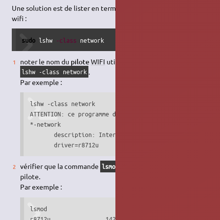
Une solution est de lister en terminal le module utilisé par le
wifi :
sudo
 lshw 
-class
 network
noter le nom du
pilote
WIFI
utilisé spécifié par la commande
.
lshw -class network
Par exemple :
lshw -class network

ATTENTION: ce programme devrait être lancé en tant que s
*-network

       description: Interface réseau sans fil

       driver=r8712u
vérifier que la commande
affiche le même nom du
lsmod
pilote.
Par exemple :
lsmod

r8712u                142855  0