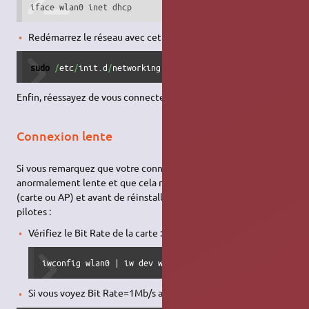
iface wlan0 inet dhcp
Redémarrez le réseau avec cette commande:
sudo
/
etc
/
init.d
/
networking restart
Enfin, réessayez de vous connecter ça devrait fonctionner.
Connexion lente
Si vous remarquez que votre connexion Wi-Fi est
anormalement lente et que cela ne vient pas de votre matériel
(carte ou AP) et avant de réinstaller, recompiler…d'autres
pilotes :
Vérifiez le Bit Rate de la carte :
iwconfig wlan0 | iw dev wlan0 link
Si vous voyez Bit Rate=1Mb/s alors tapez :