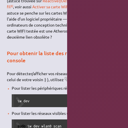
(astuce trouvée sur
Réactiver/Désactiver sa carte réseau sans
3)
4)
fil
, voir aussi
Activer sa carte WiFi sous Linux
. Cette dernière
astuce se penche sur les cartes
WIFI
activées dans le
BIOS
à
l'aide d'un logiciel propriétaire — acerhk — présent sur les
ordinateurs de conception technique ACER, entre-autres. La
carte
WIFI
testée est une Atheros (AR242x, AR5007EG).
deuxième lien obsolète ?
Pour obtenir la liste des réseaux en mode
console
Pour détecter/afficher vos réseaux sans fils disponibles ( et
celui de votre voisin :) ), utilisez
iw
:
Pour lister les périphériques réseau supportant le
WIFI
:
iw dev
Pour lister les réseaux visibles sur l'interface wlan0 :
sudo
 iw dev wlan0 scan