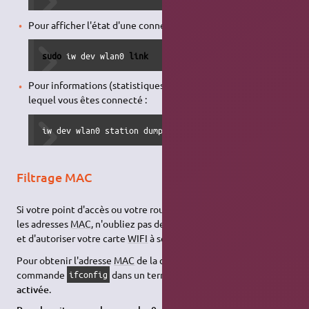
Pour afficher l'état d'une connexion réseau sans fil :
sudo
 iw dev wlan0 
link
Pour informations (statistiques) sur le point d'accès sur
lequel vous êtes connecté :
iw dev wlan0 station dump
Filtrage MAC
Si votre point d'accès ou votre routeur dispose d'un filtrage sur
les adresses
MAC
, n'oubliez pas de le configurer correctement
5)
et d'autoriser votre carte
WIFI
à se connecter à votre réseau
.
Pour obtenir l'adresse
MAC
de la carte réseau, tapez la
commande
dans un terminal lorsque l'interface est
ifconfig
activée
.