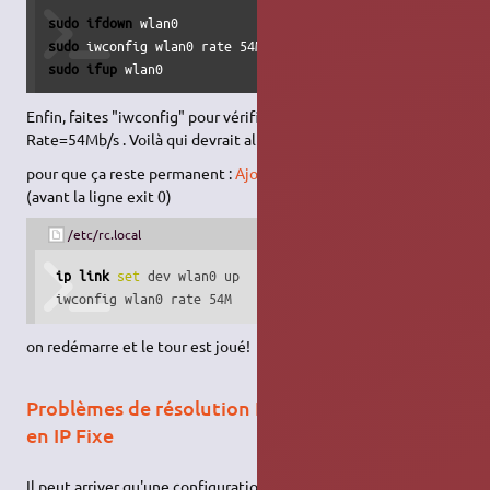
sudo
ifdown
sudo
sudo
ifup
 wlan0
Enfin, faites "iwconfig" pour vérifier qu'il vous met bien Bit
Rate=54Mb/s . Voilà qui devrait aller mieux !
pour que ça reste permanent :
Ajoutez dans
/etc/rc.local
(avant la ligne exit 0)
/etc/rc.local
ip link
set
 dev wlan0 up

 iwconfig wlan0 rate 54M
on redémarre et le tour est joué!
Problèmes de résolution DNS et configuration
en IP Fixe
Il peut arriver qu'une configuration en IP fixe, via