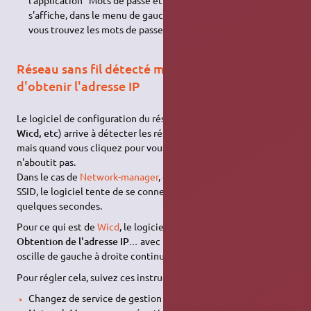
s'affiche, dans le menu de gauche, dans les mots de passe,
vous trouvez les mots de passe
WIFI
Réseau sans fil détecté mais impossible
d'obtenir l'adresse IP
Le logiciel de configuration du réseau (
Network-Manager,
Wicd, etc
) arrive à détecter les réseaux sans fil disponibles,
mais quand vous cliquez pour vous connecter, la connexion
n'aboutit pas.
Dans le cas de
Network-manager
, dès que vous cliquez sur le
SSID, le logiciel tente de se connecter, puis s'arrête au bout de
quelques secondes.
Pour ce qui est de
Wicd
, le logiciel gèle sur l'étape de
Obtention de l'adresse IP…
avec la barre de progression qui
oscille de gauche à droite continuellement.
Pour régler cela, suivez ces instructions :
Changez de service de gestion réseau en "arrêtant"