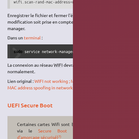
wifi.scan-rand-mac-address=no
Enregistrer le fichier et fermer l'éditeur. Pour que la
modification soit prise en compte, relancer le service network-
manager.
Dans un
terminal
:
sudo
 service network-manager restart
La connexion au réseau
WIFI
devrait maintenant s’effectuer
normalement.
Lien original :
WIFI not working ; MAC address keeps changing
MAC address spoofing in network manager
.
UEFI Secure Boot
Certaines cartes Wifi sont bloquées
via le
Secure Boot {Secteur
7)
d'amorçage sécurisé}