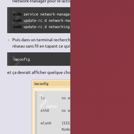
Network-Manager pour ré-activer networking :
sudo
 service network-manager stop 
&&
sudo
sudo
sudo
 update-rc.d networking defaults
Puis dans un terminal rechercher le nom de votre carte
réseau sans fil en tapant ce qui suit :
iwconfig
et ça devrait afficher quelque chose comme cela:
iwconfig
lo        no wireless extensions.

eth0      no wireless extensions.

wlan0     IEEE 802.11bg  ESSID:off/any

          Mode:Managed  Frequency:2.422 GHz  