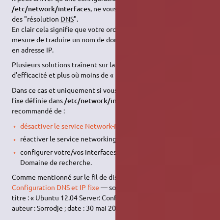
/etc/network/interfaces
, ne vous permette plus d'effectuer
des "résolution
DNS
".
En clair cela signifie que votre ordinateur ne sera plus en
mesure de traduire un nom de domaine (eg:
www.google.com
)
en adresse IP.
Plusieurs solutions traînent sur la toile, avec plus où moins
d'efficacité et plus où moins de « bonne pratique ».
Dans ce cas et uniquement si vous utilisez une configuration
fixe définie dans
/etc/network/interfaces
. 88 Il est
recommandé de :
désactiver le service
Network-Manager
, de
réactiver le service networking et de
configurer votre/vos interfaces en renseignant
DNS
et
Domaine de recherche.
Comme mentionné sur le fil de discussion
Ubuntu 12.04 Server:
Configuration DNS et IP fixe
— source : sorrodje.alter-it.org ;
titre : « Ubuntu 12.04 Server: Configuration
DNS
et IP fixe » ;
auteur : Sorrodje ; date : 30 mai 2012.