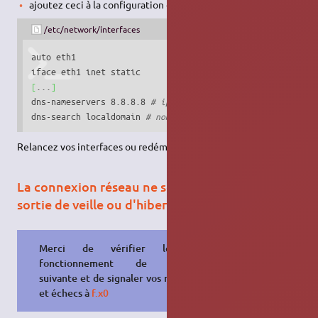
ajoutez ceci à la configuration de votre/vos interfaces :
/etc/network/interfaces
auto eth1

[
...
]
dns-nameservers 8.8.8.8 
# ip de votre router ou du dns à 
dns-search localdomain 
# nom de domaine local de recherch
Relancez vos interfaces ou redémarrez votre ordinateur.
La connexion réseau ne se réactive pas en
sortie de veille ou d'hibernation :
Merci de vérifier le bon
fonctionnement de l'astuce
suivante et de signaler vos réussites
et échecs à
f.x0