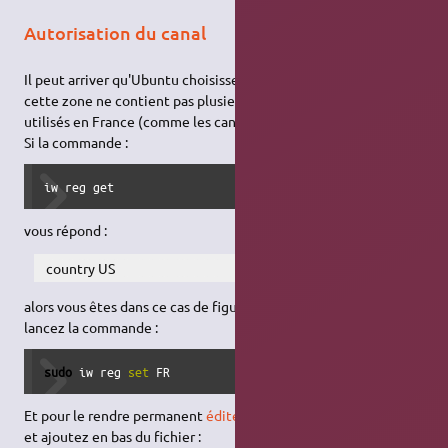
Autorisation du canal
Il peut arriver qu'Ubuntu choisisse la zone US pour le Wi-Fi. Or
cette zone ne contient pas plusieurs canaux régulièrement
utilisés en France (comme les canaux 12, 13).Liste des canaux.
Si la commande :
iw reg get
vous répond :
country US
alors vous êtes dans ce cas de figure. Pour choisir la France,
lancez la commande :
sudo
 iw reg 
set
 FR
Et pour le rendre permanent
éditez le fichier
/etc/default/crda
et ajoutez en bas du fichier :