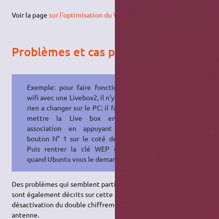
Voir la page
sur l'optimisation du Wi-Fi
.
Problèmes et cas particuliers
Exemple: pour faire fonctionner le
wifi avec une Livebox2, il n'y a en fait
rien a changer sur le PC: il faut juste
mettre la Live box en mode
association en appuyant sur le
bouton N° 1 sur le coté de la box.
Puis rentrer la clé
WEP
ou WPA
quand Ubuntu vous le demande.
Des problèmes qui semblent particuliers aux cartes Realtek
sont également décrits sur cette
page
. Notamment la
désactivation du double chiffrement et l'utilisation d'une autre
antenne.