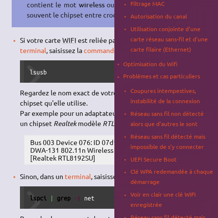
Filtrage MAC
contient le mot
wireless
ou
wlan
et
souvent le chipset entre crochet.
Autorisation du canal
Utilisation conjointe d'une
carte réseau sans-fil et d'une
Si votre carte
WIFI
est reliée par
USB
à l'ordinateur, dans un
carte filaire (Ethernet)
terminal
, saisissez la
commande
suivante :
Optimisation du Wifi
lsusb
Problèmes et cas particuliers
Coupures intempestives,
Regardez le nom exact de votre carte
WIFI
et notez aussi le
instabilité de la connexion
chipset qu'elle utilise.
Par exemple pour un adaptateur
USB
de marque
D-Link
avec
Réseau sans fil non détecté
un chipset
Realtek
modèle
RTL8192SU
:
alors que d'autres le sont
Réseau sans fil détecté mais
Bus 003 Device 076: ID 07d1:3303 D-Link System
impossible de s'y connecter
DWA-131 802.11n Wireless N Nano Adapter(rev.A1)
[Realtek RTL8192SU]
UEFI Secure Boot
Clé WPA redemandée à chaque
Sinon, dans un
terminal
, saisissez la
commande
suivante:
démarrage
Voir en clair une clé WIFI
lspci
|
grep
-i
 net
enregistrée
Réseau sans fil détecté mais