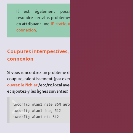
Il est également possible de
résoudre certains problèmes de wifi
en attribuant une
IP statique à votre
connexion
.
Coupures intempestives, instabilité de la
connexion
Si vous rencontrez un problème d'instabilité de la connexion,
coupure, ralentissement (par exemple avec le pilote rtl8187),
ouvrez le fichier
/etc/rc.local
avec les
droits d'administration
et ajoutez-y les lignes suivantes:
iwconfig wlan1 rate 36M auto

iwconfig wlan1 frag 512

iwconfig wlan1 rts 512