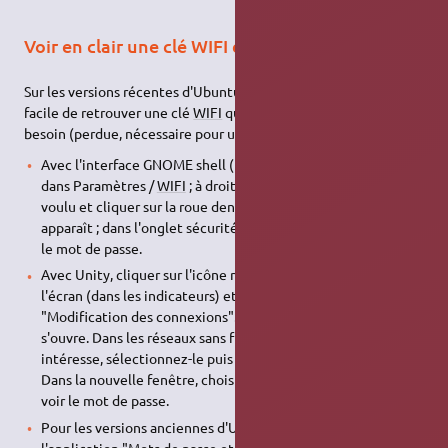
Voir en clair une clé WIFI enregistrée
Sur les versions récentes d'Ubuntu, au moins depuis 16.04, il est
facile de retrouver une clé
WIFI
que l'on a entré si on en a
besoin (perdue, nécessaire pour un autre appareil…).
Avec l'interface GNOME shell (17.04 et supérieures), aller
dans Paramètres /
WIFI
; à droite, sélectionner le réseau
voulu et cliquer sur la roue dentée. Une nouvelle fenêtre
apparaît ; dans l'onglet sécurité, vous pouvez faire apparaître
le mot de passe.
Avec Unity, cliquer sur l'icône réseau en haut à droite de
l'écran (dans les indicateurs) et choisissez dans le menu
"Modification des connexions". Une nouvelle fenêtre
s'ouvre. Dans les réseaux sans fil, cherchez le réseau qui vous
intéresse, sélectionnez-le puis cliquez le bouton "modifier".
Dans la nouvelle fenêtre, choisissez l'onglet sécurité pour
voir le mot de passe.
Pour les versions anciennes d'Ubuntu, il faut rechercher
l'application "Mots de passe et clés". Dans la fenêtre qui