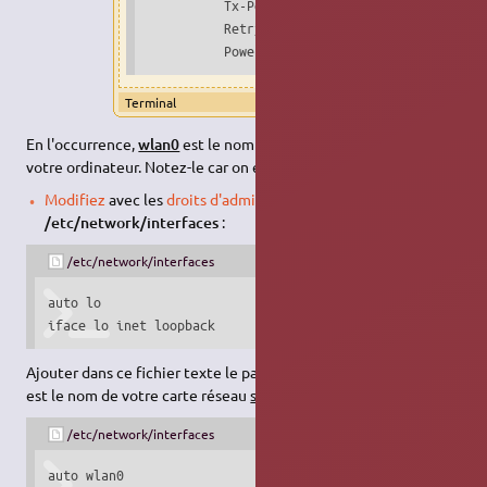
          Tx-Power=20 dBm   

          Retry  long limit:7   RTS thr:off  
          Power Management:off
Terminal
En l'occurrence,
wlan0
est le nom de la carte réseau
sans fil
de
votre ordinateur. Notez-le car on en aura besoin plus tard!
Modifiez
avec les
droits d'administration
le fichier
/etc/network/interfaces
:
/etc/network/interfaces
auto lo

iface lo inet loopback
Ajouter dans ce fichier texte le paragraphe suivant, où
wlan0
est le nom de votre carte réseau
sans fil
.
/etc/network/interfaces
auto wlan0
