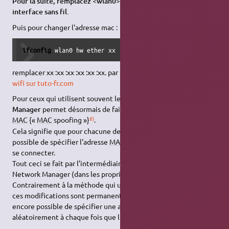
Pour la suite, remplacez <wlan0> par le nom de votre
interface sans fil.
Puis pour changer l'adresse mac :
ifconfig
 wlan0 hw ether xx :xx :xx :xx :xx :xx 
remplacer xx :xx :xx :xx :xx :xx. par l'adresse mac de la station
wifi sur tuto-fr.com
Pour ceux qui utilisent souvent les Hotspots,
Network
Manager
permet désormais de faire de l'usurpation d'adresse
6)
MAC
{«
MAC
spoofing »}
.
Cela signifie que pour chacune des connexions réseau, il est
possible de spécifier l'adresse
MAC
avec laquelle on souhaite
se connecter.
Tout ceci se fait par l’intermédiaire de l'interface graphique de
Network Manager (dans les propriétés de chaque connexion).
Contrairement à la méthode qui utilise la commande "ifconfig",
ces modifications sont permanentes, par contre il n'est pas
encore possible de spécifier une adresse
MAC
réinitialisée
aléatoirement à chaque fois que l'on se connecte.