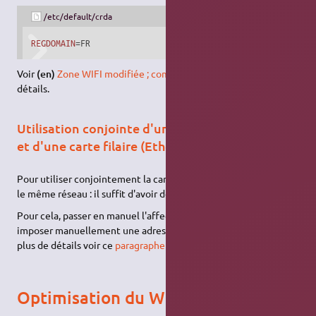
/etc/default/crda
REGDOMAIN
=FR
Voir
(en)
Zone WIFI modifiée ; comment faire ?
pour plus de
détails.
Utilisation conjointe d'une carte réseau sans-fil
et d'une carte filaire (Ethernet)
Pour utiliser conjointement la carte Wi-Fi et la carte filaire sur
le même réseau : il suffit d'avoir des adresses IP distinctes…
Pour cela, passer en manuel l'affectation de l'adresse IP,
imposer manuellement une adresse IP et le tour est joué. Pour
plus de détails voir ce
paragraphe
de la page Network-Manager.
Optimisation du Wifi