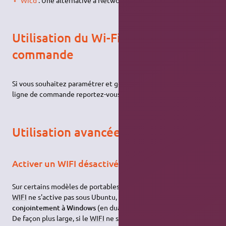
Wicd
: Une alternative à NetworkManager
Utilisation du Wi-Fi en ligne de
commande
Si vous souhaitez paramétrer et gérer votre connexion
WIFI
en
ligne de commande reportez-vous à cette
page
.
Utilisation avancée
Activer un WIFI désactivé
Sur certains modèles de portables, il peut arriver que la carte
WIFI
ne s'active pas sous Ubuntu,
lorsque celui-ci est utilisé
conjointement à Windows
(en dual-boot).
De façon plus large, si le
WIFI
ne s'active pas utilisez la