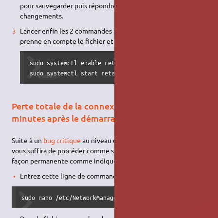
pour sauvegarder puis répondre O pour enregistrer les
changements.
Lancer enfin les 2 commandes suivantes afin que le système
prenne en compte le fichier et démarre le service :
sudo systemctl enable retablir_wifi_apres_veille

sudo systemctl start retablir_wifi_apres_veille
Perte totale de la connexion WIFI quelques
minutes après le démarrage
Suite à un
bug critique
au niveau de l'économiseur d'énergie, il
vous suffira de procéder comme suit pour le désactiver de
façon permanente comme indiqué
dans la solution du forum
:
Entrez cette ligne de commande dans un terminal
sudo nano /etc/NetworkManager/conf.d/default-wifi-powersa