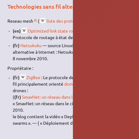
Technologies sans fil alternatives
8)
Reseau mesh
(
liste des protocoles
)
(en)
Optimized link state routing protocol
— { «
Protocole de routage à état de lien optimisé » }
(fr)
Netsukuku
— source LinuxFR.org ; titre : « Une
alternative à Internet : Netsukuku » ; auteur : grondilu ; date :
8 novembre 2010.
Propriétaire :
(fr)
ZigBee
: Le protocole de haut niveau pour réseau sans
fil principalement orienté
domotique
et radio-guidage de
drones :
(
(fr)
SmavNet: un réseau dans le ciel
) — Blog : Korben ; titre :
« SmavNet: un réseau dans le ciel » ; date : 14 septembre
2010.
le blog contient la vidéo « Deployment of large aerial
swarms ». — { « Déploiement d'une nuée de drones » }.