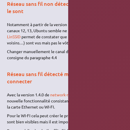
Réseau sans fil non détecté alors que d'autres
le sont
Notamment à partir de la version 20.04, si votre box utilise les
canaux 12, 13, Ubuntu semble ne pas les reconnaître. L'utilitaire
LinSSID
permet de constater que les autres réseaux (vos
voisins…) sont vus mais pas le vôtre.
Changer manuellement le canal de la box, ou appliquer la
consigne du paragraphe 4.4
Réseau sans fil détecté mais impossible de s'y
connecter
Avec la version 1.4.0 de
network-manager
, a été introduit une
nouvelle fonctionnalité consistant à modifier l'adresse
MAC
de
la carte Ethernet ou WI-FI.
Pour le WI-FI cela peut créer le problème suivant : les réseaux
sont bien visibles mais il est impossible de s'y connecter.