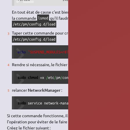
En tout état de cause c'est bien le nom du module listé par
la commande
qu'il faudra insérer dans le fichier
lsmod
/etc/pm/config.d/load
Taper cette commande pour créer (ou modifier) le fichier
/etc/pm/config.d/load
echo
"SUSPEND_MODULES=r8712u"
|
sudo
tee
-a
/
etc
/
pm
/
con
Rendre si nécessaire, le fichier exécutable:
sudo
chmod
 +x 
/
etc
/
pm
/
config.d
/
load
relancer
NetworkManager
:
sudo
 service network-manager restart
Si cette commande fonctionne, il est possible d'automatiser
l'opération pour éviter de le faire après chaque mise en veille.
Créez le fichier suivant :