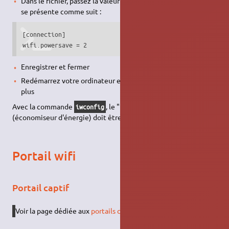
Dans le fichier, passez la valeur sur 2 au lieu de 3. Le fichier
se présente comme suit :
[connection]

wifi.powersave = 2
Enregistrer et fermer
Redémarrez votre ordinateur et la
WIFI
ne se déconnectera
plus
Avec la commande
, le "Power Management"
iwconfig
(économiseur d'énergie) doit être à
off
après redémarrage
Portail wifi
Portail captif
Voir la page dédiée aux
portails captifs