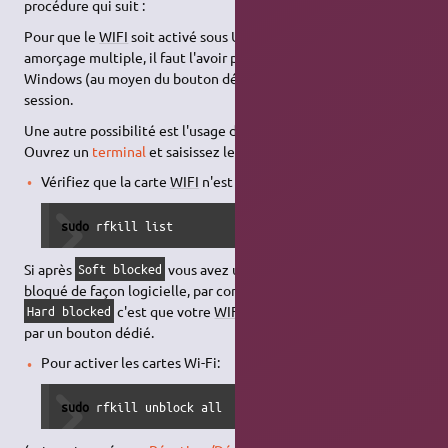
procédure qui suit :
Pour que le
WIFI
soit activé sous Ubuntu, si vous êtes en
amorçage multiple, il faut l'avoir préalablement activé sous
Windows (au moyen du bouton dédié), lors de la dernière
session.
Une autre possibilité est l'usage de la commande
.
rfkill
Ouvrez un
terminal
et saisissez les commandes suivantes :
Vérifiez que la carte
WIFI
n'est pas désactivée:
sudo
 rfkill list
Si après
vous avez un
, alors le
WIFI
est
Soft blocked
yes
bloqué de façon logicielle, par contre si vous avez un
après
yes
c'est que votre
WIFI
est bloqué matériellement
Hard blocked
par un bouton dédié.
Pour activer les cartes Wi-Fi:
sudo
 rfkill unblock all