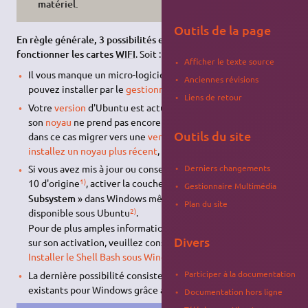
matériel.
Outils de la page
En règle générale, 3 possibilités existent pour faire
fonctionner les cartes
WIFI
. Soit :
Afficher le texte source
Il vous manque un micro-logiciel propriétaire que vous
Anciennes révisions
pouvez installer par le
gestionnaire de pilotes propriétaires
,
Liens de retour
Votre
version
d'Ubuntu est actuellement trop ancienne et
son
noyau
ne prend pas encore en charge votre matériel,
Outils du site
dans ce cas migrer vers une
version
plus récente ou bien
installez un noyau plus récent
,
Derniers changements
Si vous avez mis à jour ou conservé votre système Windows
1)
10 d'origine
, activer la couche logicielle «
Windows Linux
Gestionnaire Multimédia
Subsystem
» dans Windows même pour rendre le pilote Wifi
Plan du site
2)
disponible sous Ubuntu
.
Pour de plus amples informations ainsi que des précisions
Divers
sur son activation, veuillez consultez la page
Korben :
Installer le Shell Bash sous Windows 10
Participer à la documentation
La dernière possibilité consiste à utiliser les pilotes
existants pour Windows grâce à l'application
Ndiswrapper
.
Documentation hors ligne