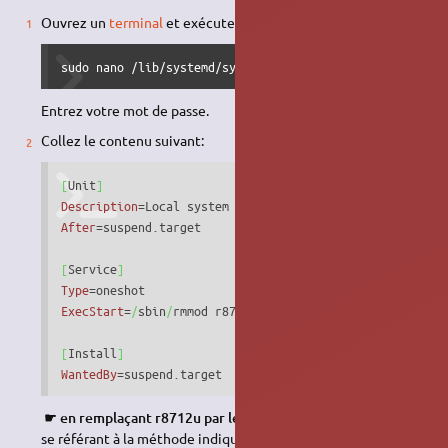
Ouvrez un
terminal
et exécutez la commande suivante :
sudo nano /lib/systemd/system/retablir_wifi_apres_veill
Entrez votre mot de passe.
Collez le contenu suivant:
[
Unit
]
Description
After
=suspend.target

[
Service
]
Type
ExecStart
=
/
sbin
/
rmmod r8712u ; 
/
sbin
/
modprobe r8712u

[
Install
]
WantedBy
=suspend.target
​
☛ en remplaçant r8712u par le nom du pilote concerné
en
se référant à la méthode indiquée ci-dessus. Faites Ctrl+X