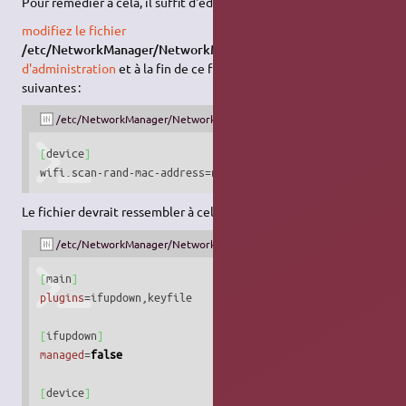
Pour remédier à cela, il suffit d'éditer un simple fichier.
modifiez le fichier
/etc/NetworkManager/NetworkManager.conf
avec
les droits
d'administration
et à la fin de ce fichier copier/coller les lignes
suivantes :
/etc/NetworkManager/NetworkManager.conf
[
device
]
wifi.scan-rand-mac-address=no
Le fichier devrait ressembler à cela :
/etc/NetworkManager/NetworkManager.conf
[
main
]
plugins
=ifupdown,keyfile

[
ifupdown
]
managed
=
false
[
device
]