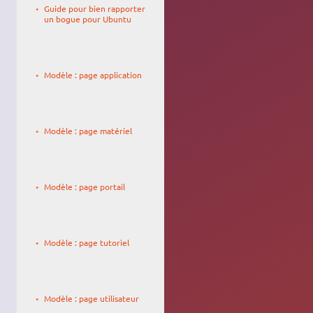
Guide pour bien rapporter
13:57
un bogue pour Ubuntu
Le
Olivier
24/11/2006,
Staquet
Modèle : page application
22:51
Le
27/02/2023,
Modèle : page matériel
20:29
Le
YannUbuntu
24/05/2010,
Modèle : page portail
11:42
Le
19/03/2025,
Modèle : page tutoriel
13:45
Le
19/03/2025,
Modèle : page utilisateur
13:50