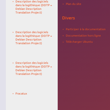
Description des logiciels
22:05
Plan du site
dans la logithèque (DDTP =
Debian Description
Translation Project)
Divers
Le
Anne017
30/04/2016,
Participer à la documentation
Description des logiciels
15:49
Documentation hors ligne
dans la logithèque (DDTP =
Debian Description
Télécharger Ubuntu
Translation Project)
Le
Anne017
07/11/2015,
Description des logiciels
21:06
dans la logithèque (DDTP =
Debian Description
Translation Project)
Le
Arnaud
27/04/2023,
Fracatux
09:07
Le
11/09/2022,