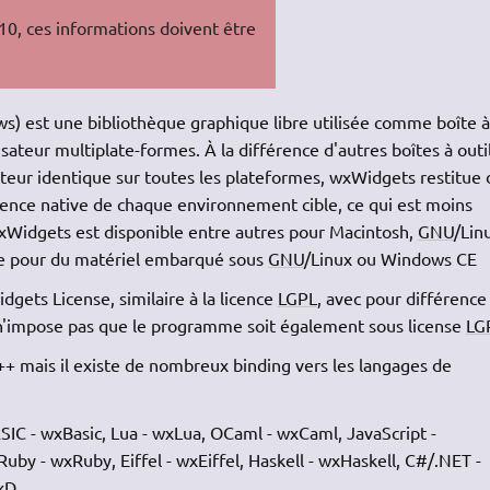
10, ces informations doivent être
 est une bibliothèque graphique libre utilisée comme boîte 
sateur multiplate-formes. À la différence d'autres boîtes à outi
sateur identique sur toutes les plateformes, wxWidgets restitue 
arence native de chaque environnement cible, ce qui est moins
 wxWidgets est disponible entre autres pour Macintosh,
GNU
/Lin
que pour du matériel embarqué sous
GNU
/Linux ou Windows CE
gets License, similaire à la licence
LGPL
, avec pour différence
n'impose pas que le programme soit également sous license
LG
C++ mais il existe de nombreux binding vers les langages de
ASIC - wxBasic, Lua - wxLua, OCaml - wxCaml, JavaScript -
uby - wxRuby, Eiffel - wxEiffel, Haskell - wxHaskell, C#/.NET -
wxD