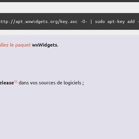
http://apt.wxwidgets.org/key.asc -O- | sudo apt-key add 
wxWidgets.
allez le paquet
elease
1)
dans vos sources de logiciels ;