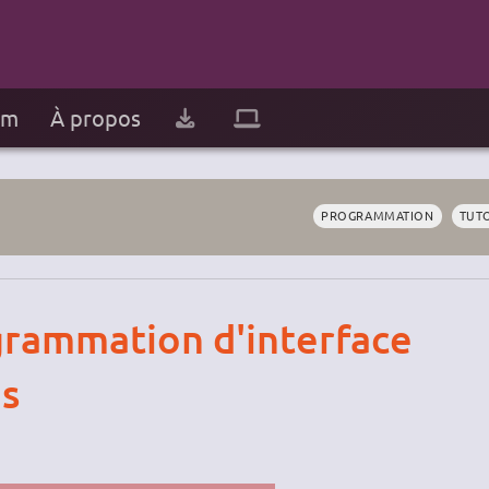
um
À propos
PROGRAMMATION
TUT
grammation d'interface
s