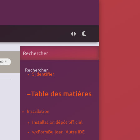
ORIEL
Rechercher
S'identifier
−
Table des matières
Installation
Installation dépôt officiel
wxFormBuilder - Autre IDE