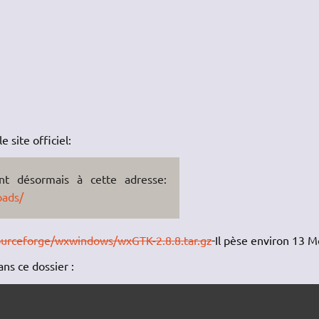
site officiel:
nt désormais à cette adresse:
oads/
sourceforge/wxwindows/wxGTK-2.8.8.tar.gz
Il pèse environ 13 M
ns ce dossier :