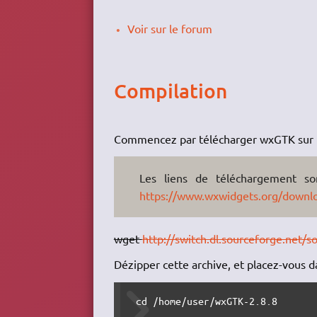
Voir sur le forum
Compilation
Commencez par télécharger wxGTK sur le 
Les liens de téléchargement so
https://www.wxwidgets.org/downl
wget
http://switch.dl.sourceforge.net/
Dézipper cette archive, et placez-vous da
 cd /home/user/wxGTK-2.8.8