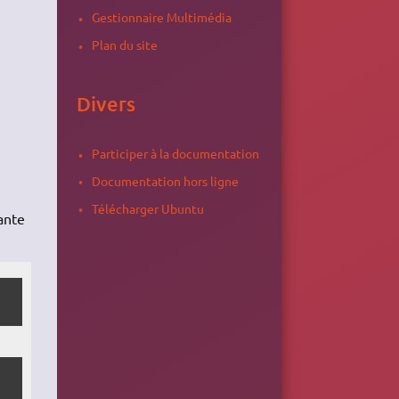
Gestionnaire Multimédia
Plan du site
Divers
Participer à la documentation
Documentation hors ligne
Télécharger Ubuntu
ante