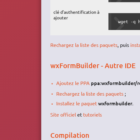
clé d'authentification à
ajouter
 wget -q 
Rechargez la liste des paquets
, puis
inst
wxFormBuilder - Autre IDE
ppa:wxformbuilder/r
Ajoutez le PPA
Rechargez la liste des paquets
;
wxformbuilder
Installez le paquet
.
Site officiel
et
tutoriels
Compilation