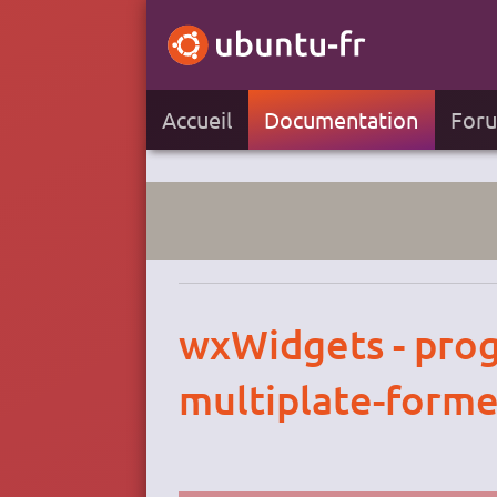
Accueil
Documentation
For
wxWidgets - pro
multiplate-forme