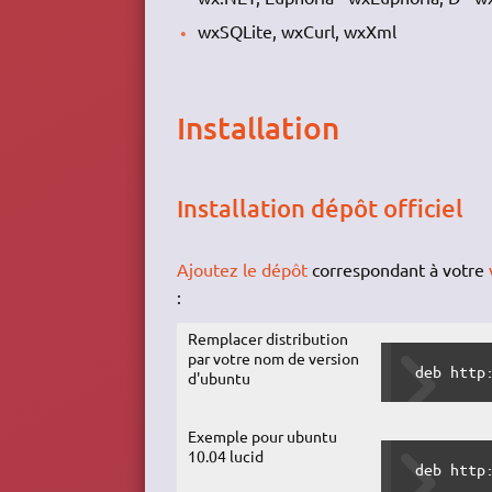
wxSQLite, wxCurl, wxXml
Installation
Installation dépôt officiel
Ajoutez le dépôt
correspondant à votre
:
Remplacer distribution
par votre nom de version
 deb http
d'ubuntu
Exemple pour ubuntu
10.04 lucid
 deb http