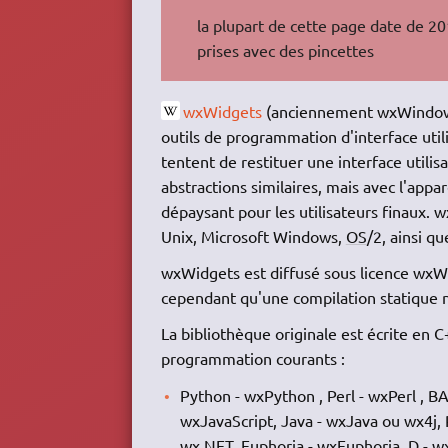
la plupart de cette page date de 20
prises avec des pincettes
wxWidgets
(anciennement wxWindows)
outils de programmation d'interface utili
tentent de restituer une interface utili
abstractions similaires, mais avec l'app
dépaysant pour les utilisateurs finaux.
Unix, Microsoft Windows,
OS
/2, ainsi 
wxWidgets est diffusé sous licence wxWid
cependant qu'une compilation statique 
La bibliothèque originale est écrite en 
programmation courants :
Python - wxPython , Perl - wxPerl , B
wxJavaScript, Java - wxJava ou wx4j, R
wx.NET, Euphoria - wxEuphoria, D - 