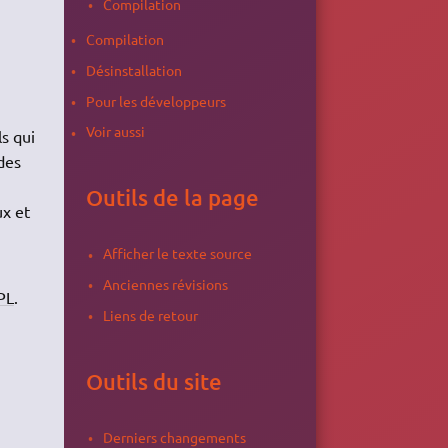
Compilation
Compilation
Désinstallation
Pour les développeurs
à
Voir aussi
ls qui
des
Outils de la page
ux et
Afficher le texte source
Anciennes révisions
PL
.
Liens de retour
Outils du site
Derniers changements