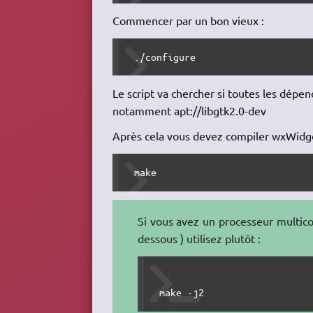
Commencer par un bon vieux :
 ./configure
Le script va chercher si toutes les dépe
notamment apt://libgtk2.0-dev
Après cela vous devez compiler wxWidge
 make
Si vous avez un processeur multicoe
dessous ) utilisez plutôt :
 make -j2