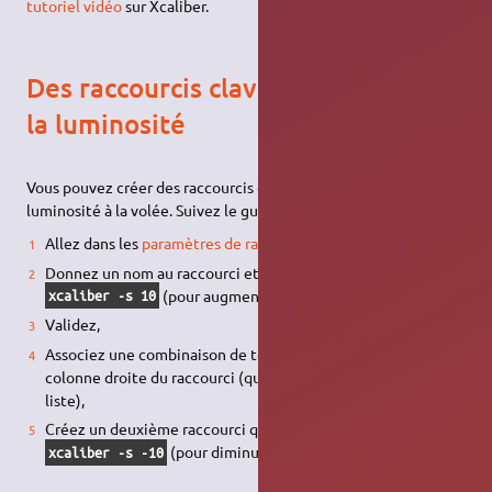
tutoriel vidéo
sur Xcaliber.
Des raccourcis clavier pour ajuster
la luminosité
Vous pouvez créer des raccourcis clavier pour changer la
luminosité à la volée. Suivez le guide :
Allez dans les
paramètres de raccourci clavier
,
Donnez un nom au raccourci et entrez dans
Commande
:
(pour augmenter la luminosité),
xcaliber -s 10
Validez,
Associez une combinaison de touches en cliquant dans la
colonne droite du raccourci (qui est apparu en bas de la
liste),
Créez un deuxième raccourci qui lancera la commande
(pour diminuer la luminosité).
xcaliber -s -10