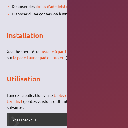
Disposer des
droits d'administration
.
Disposer d'une connexion à Internet configurée et activée.
Installation
Xcaliber peut être
installé à partir du paquet .deb
disponible
sur
la page Launchpad du projet
. (Le bouton vert à droite.)
Utilisation
Lancez l'application via le
tableau de bord
(Unity) ou via le
terminal
(toutes versions d'Ubuntu) avec la
commande
suivante :
xcaliber-gui