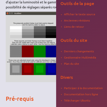
d'ajuster la luminosité et le gamma de votre écran, avec
Outils de la page
possibilité de réglages séparés rouge vert bleu.
Afficher le texte source
Anciennes révisions
Liens de retour
Outils du site
Derniers changements
Gestionnaire Multimédia
Plan du site
Divers
Participer à la documentation
Documentation hors ligne
Pré-requis
Télécharger Ubuntu