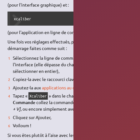
(pour l'interface graphique) et :
xcaliber
(pour l'application en ligne de commande)
Une fois vos réglages effectués, pour les retrouver à chaque
démarrage faites comme suit :
Sélectionnez la ligne de commande en bas à droite de
l'interface (elle dépasse du champ veillez bien à la
sélectionner en entier),
Copiez-la avec le raccourci clavier
[Ctrl + C]
,
Ajoutez-la aux
applications au démarrage
,
Tapez «
» dans le champ
Nom
et dans le champ
Xcaliber
Commande
collez la commande (clic droit →
Coller
, ou
[Ctrl
+ V]
, ou encore simplement avec le clic du milieu),
Cliquez sur Ajouter,
Voiloum !
Si vous êtes plutôt à l'aise avec les tutoriels vidéos, voici un