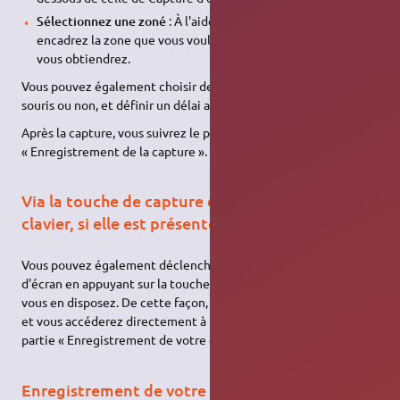
Sélectionnez une zoné
: À l'aide du pointeur de la souris ,
encadrez la zone que vous voulez capturer. C'est celle-ci que
vous obtiendrez.
Vous pouvez également choisir de capturer votre pointeur de
souris ou non, et définir un délai avant la capture.
Après la capture, vous suivrez le protocole donné dans la partie
« Enregistrement de la capture ».
Via la touche de capture d'écran de votre
clavier, si elle est présente
Vous pouvez également déclencher l'ouverture de Capture
d'écran en appuyant sur la touche
de votre clavier, si
Imp.Écran
vous en disposez. De cette façon, tout votre écran sera capturé,
et vous accéderez directement à la fenêtre décrite dans la
partie « Enregistrement de votre capture ».
Enregistrement de votre capture