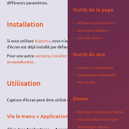
différents paramètres.
Outils de la page
Installation
Afficher le texte source
Anciennes révisions
Liens de retour
Si vous utilisez
Xubuntu
, vous n'avez rien à faire ; Capture
d'écran est déjà installé par défaut.
Outils du site
Pour une autre
variante
,
installez le paquet
xfce4-
screenshooter
.
Derniers changements
Gestionnaire Multimédia
Utilisation
Plan du site
Divers
Capture d'écran peut être utilisé de deux façons.
Participer à la documentation
Via le menu « Applications »
Documentation hors ligne
Télécharger Ubuntu