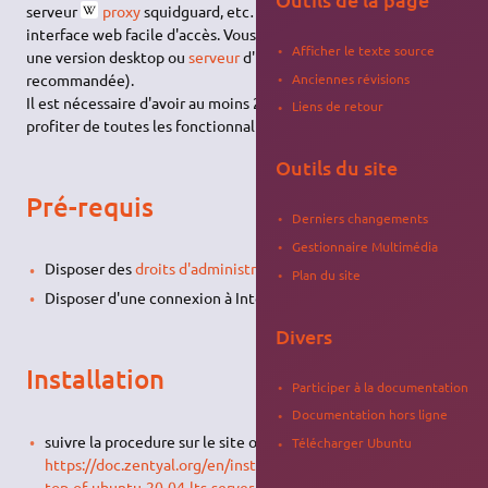
serveur
proxy
squidguard, etc… Le tout unifié sous une
interface web facile d'accès. Vous pouvez installer Zentyal sur
Afficher le texte source
une version desktop ou
serveur
d'Ubuntu (version
LTS
recommandée).
Anciennes révisions
Il est nécessaire d'avoir au moins 2 interfaces réseau pour
Liens de retour
profiter de toutes les fonctionnalités offertes.
Outils du site
Pré-requis
Derniers changements
Gestionnaire Multimédia
Disposer des
droits d'administration
.
Plan du site
Disposer d'une connexion à Internet configurée et activée.
Divers
Installation
Participer à la documentation
Documentation hors ligne
suivre la procedure sur le site officiel
Télécharger Ubuntu
https://doc.zentyal.org/en/installation.html#installation-on-
top-of-ubuntu-20-04-lts-server-or-desktop