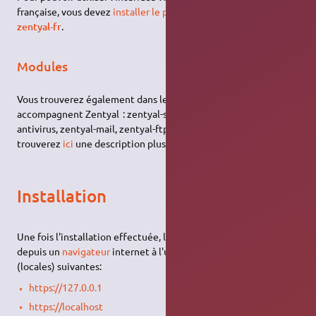
française, vous devez
installer le paquet
language-pack-
zentyal-fr
.
Modules
Vous trouverez également dans le dépôt les modules qui
accompagnent Zentyal : zentyal-samba, zentyal-ntp, zentyal-
antivirus, zentyal-mail, zentyal-ftp, zentyal-monitor… Vous
trouverez
ici
une description plus détaillée de chaque modules.
Installation
Une fois l'installation effectuée, le serveur est accessible
depuis un
navigateur
internet à l'une des adresses
URL
(locales) suivantes:
https://127.0.0.1
https://localhost