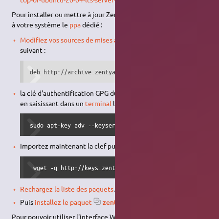
Pour installer ou mettre à jour Zentyal, commencez par ajouter
à votre système le
ppa
dédié :
Modifiez vos sources de mises à jour
pour y ajouter le dépôt
suivant :
deb http://archive.zentyal.org/zentyal 3.5 main extra
la clé d'authentification GPG du
dépôt
fournissant le logiciel
en saisissant dans un
terminal
la
commande
suivante :
sudo apt-key adv --keyserver keyserver.ubuntu.com --rec
Importez maintenant la clef publique :
 wget -q http://keys.zentyal.org/zentyal-3.3-archive.as
Rechargez la liste des paquets
.
Puis
installez le paquet
zentyal
.
Pour pouvoir utiliser l'interface Web de Zentyal en langue