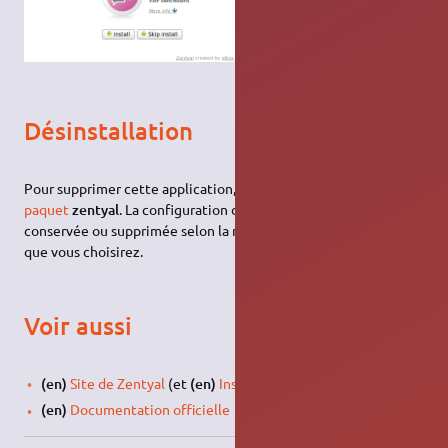
Désinstallation
Pour supprimer cette application, il suffit de
supprimer le
paquet
zentyal
. La configuration de l'application sera
conservée ou supprimée selon la méthode de désinstallation
que vous choisirez.
Voir aussi
(en)
Site de Zentyal
(et
(en)
Installation de Zentyal
)
(en)
Documentation officielle