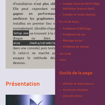
d'installation
n'est plus obligatoire
.
Installer Deus Ex HDTP (High
Elle peut cependant vous faire
Definition Texture Pack)
gagner en performances
et
Installer le rendu OpenGL
améliorer les graphismes
du jeu.
En cas de bugs...
installez en premier lieu votre jeu
normalement (double-cliquez sur le
Problèmes d'affichage
se trouvant à la racine du
Setup.exe
Problèmes de son
disque ou bien tapez
Plantage du jeu
wine /media/cdrom0/Setup.exe
Problème de vitesse
dans une console) puis testez le jeu.
Si celui-ci ne marche pas, alors
Les mods
essayez le méthode décrite ci-
Liens
dessous.
Outils de la page
Présentation
Afficher le texte source
Anciennes révisions
Liens de retour