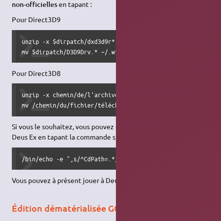
non-officielles
en tapant :
Pour Direct3D9
unzip -x $dirpatch/dxd3d9r*.zip     # on décompresse l'arc
mv $dirpatch/D3D9Drv.* ~/.wine/drive_c/DeusEx/System/
Pour Direct3D8
unzip -x chemin/de/l'archive/dxd3d8r*.zip

mv /chemin/du/fichier/téléchargé/D3D8Drv.* ~/.wine/drive_
Si vous le souhaitez, vous pouvez
désactiver le CD-Rom
de
Deus Ex en tapant la commande suivante :
/bin/echo -e ",s/^CdPath=.*/CdPath=..\\\\\/g\nwq" | ed -s
Vous pouvez à présent jouer à Deus Ex !
Édition dématérialisée GOG.com