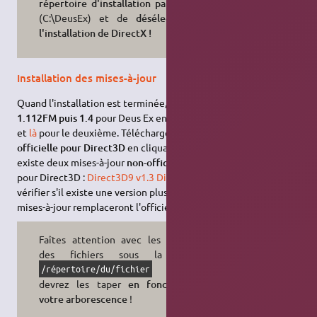
répertoire d'installation par défaut
(C:\DeusEx) et de
désélectionner
l'installation de DirectX !
Installation des mises-à-jour
Quand l'installation est terminée, téléchargez les
patchs
1.112FM puis 1.4
pour Deus Ex en cliquant
ici
pour le premier
et
là
pour le deuxième. Téléchargez ensuite la
mise-à-jour
officielle pour Direct3D
en cliquant
ici
. Si vous le souhaitez, il
existe deux mises-à-jour
non-officielles
et
non-recommandées
pour Direct3D :
Direct3D9 v1.3
Direct3D8 v1.3
(vous pouvez
vérifier s'il existe une version plus récente sur
cette page
). Ces
mises-à-jour remplaceront l'officielle si vous l'avez installée.
Faîtes attention avec les chemins
des fichiers sous la forme
: vous
/répertoire/du/fichier
devrez les taper
en fonction de
votre arborescence
!