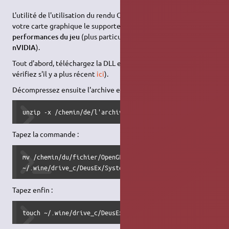
L'utilité de l'utilisation du rendu OpenGL est qu'il permet, si
votre carte graphique le supporte, d'
améliorer les
performances du jeu
(plus particulièrement sur des cartes
nVIDIA
).
Tout d'abord, téléchargez la DLL en cliquant
ici
(version
2.0
,
vérifiez s'il y a plus récent
ici
).
Décompressez ensuite l'archive en tapant :
unzip -x /chemin/de/l'archive/dxglr*.zip
Tapez la commande :
mv /chemin/du/fichier/OpenGLDrv.dll

~/.wine/drive_c/DeusEx/System"
Tapez enfin :
touch ~/.wine/drive_c/DeusEx/System/Running.ini