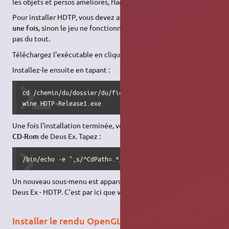
les objets et persos améliorés, flagrante.
Pour installer HDTP, vous devez avoir
lancé Deus Ex au moins
une fois
, sinon le jeu ne fonctionnera
pas correctement
, voire
pas du tout.
Téléchargez l'exécutable en cliquant
ici
.
Installez-le ensuite en tapant :
cd /chemin/du/dossier/du/fichier

wine HDTP-Release1.exe
Une fois l'installation terminée, vous devez
re-désactiver le
CD-Rom
de Deus Ex. Tapez :
/bin/echo -e ",s/^CdPath=.*/CdPath=..\\\\\/g\nwq" | ed -s
Un nouveau sous-menu est apparu dans votre menu Wine :
Deus Ex - HDTP. C'est par ici que vous devrez lancer le jeu.
Installer le rendu OpenGL