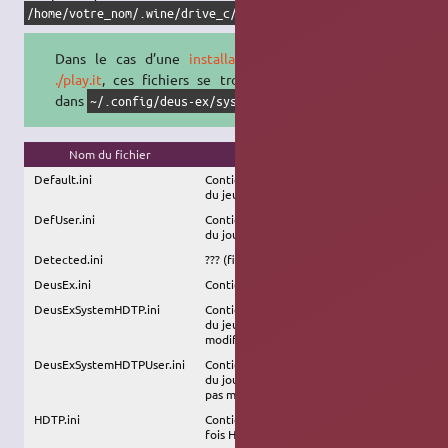
.
/home/votre_nom/.wine/drive_c/DeusEx/system
Dans le cas d’une
installation via
./play.it
, ces fichiers se trouveront
dans
.
~/.config/deus-ex/system/
Nom du fichier
Utilité
Default.ini
Contient les paramètres par défaut
du jeu. Ne pas modifier.
DefUser.ini
Contient les paramètres par défaut
du joueur. Ne pas modifier.
Detected.ini
??? (fichier vide chez moi)
DeusEx.ini
Contient les paramètres du jeu.
DeusExSystemHDTP.ini
Contient les paramètres par défaut
du jeu une fois HDTP installé. Ne pas
modifier.
DeusExSystemHDTPUser.ini
Contient les paramètres par défaut
du joueur une fois HDTP installé. Ne
pas modifier.
HDTP.ini
Contient les paramètres du jeu une
fois HDTP installé.