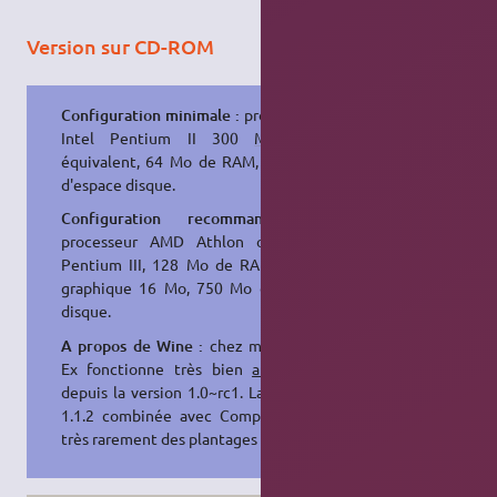
Version sur CD-ROM
Configuration minimale :
processeur
Intel Pentium II 300
MHz
ou
équivalent, 64 Mo de RAM, 150 Mo
d'espace disque.
Configuration recommandée :
processeur AMD Athlon ou Intel
Pentium III, 128 Mo de RAM, carte
graphique 16 Mo, 750 Mo d'espace
disque.
A propos de Wine :
chez moi, Deus
Ex fonctionne très bien
au moins
depuis la version 1.0~rc1. La version
1.1.2 combinée avec Compiz cause
très rarement des plantages du jeu.