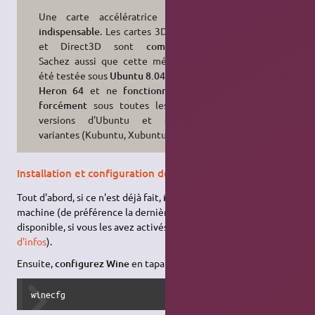
Une carte accélératrice 3D est
indispensable
. Les cartes 3Dfx Glide
et Direct3D sont
compatibles
.
Sachez aussi que cette méthode a
été testée sous
Ubuntu 8.04.1 Hardy
Heron 64
et ne
fonctionnera pas
forcément
sous toutes les autres
versions d'Ubuntu et de ses
variantes (Kubuntu, Xubuntu, etc.).
Installation et configuration de Wine
Tout d'abord, si ce n'est déjà fait,
installez Wine
sur votre
machine (de préférence la dernière version. Celle-ci est
disponible, si vous les avez activés, dans les
dépôts
→
plus
d'infos
).
Ensuite,
configurez Wine
en tapant dans une console :
winecfg