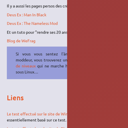
Il y a aussi les pages persos des créateurs de mods :
Deus Ex : Man In Black
Deus Ex : The Nameless Mod
Et un tuto pour "rendre ses 20 ans" à Deus Ex !
Blog de WeFrag
Si vous vous sentez l'âme d'un
moddeur, vous trouverez un
éditeur
de niveaux
qui ne marche hélas pas
sous Linux…
Liens
Le test effectué sur le site de Wine (en)
. Ce wiki est
essentiellement basé sur ce test.