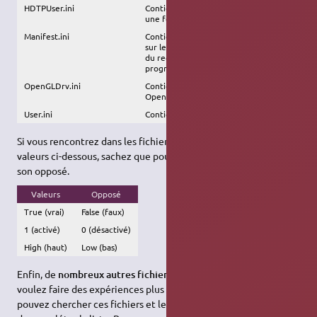
HDTPUser.ini
Contient les paramètres du joueur
une fois HDTP installé.
Manifest.ini
Contient la liste des fichiers installés
sur le disque dur ainsi que les entrées
du registre ajoutées par le
programme.
OpenGLDrv.ini
Contient les informations sur le rendu
OpenGL.
User.ini
Contient les paramètres du joueur.
Si vous rencontrez dans les fichiers de configuration une des
valeurs ci-dessous, sachez que pour la modifier il faudra entrer
son opposé.
Valeurs
Opposé
True (vrai)
False (faux)
1 (activé)
0 (désactivé)
High (haut)
Low (bas)
Enfin, de
nombreux autres fichiers sont modifiables
. Si vous
voulez faire des expériences plus ou moins amusantes, vous
pouvez chercher ces fichiers et les rajouter dans le tableau afin