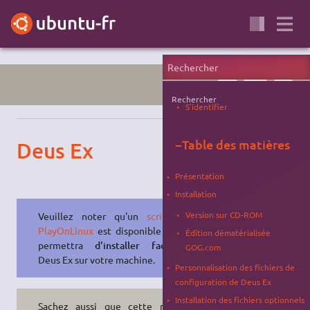
JEU
WINE
FPS
Rechercher
S'identifier
−
Table des matières
Deus Ex
Présentation
Installation
Version sur CD-ROM
Veuillez noter qu'un
script pour
PlayOnLinux
est disponible et vous
Édition dématérialisée
permettra
d'installer facilement
GOG.com
Deus Ex sur votre machine.
Personnalisation des fichiers de
configuration de Deus Ex
Installation des fichiers optionnels
Sachez aussi que cette méthode