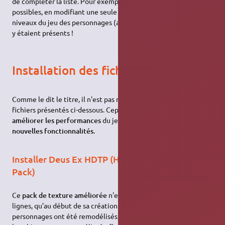
de compléter la liste. Pour exemple des modifications
possibles, en modifiant une seule valeur, j'ai vidé tous les
niveaux du jeu des personnages (alliés, ennemis et neutres) qui
y étaient présents !
Installation des fichiers optionnels
Comme le dit le titre, il n'est pas nécessaire d'installer les
fichiers présentés ci-dessous. Cependant, ceux-ci peuvent
améliorer les performances
du jeu et/ou
apporter de
nouvelles fonctionnalités
.
Installer Deus Ex HDTP (High Definition Texture
Pack)
Ce
pack de texture améliorée
n'est, à l'heure où j'écris ces
lignes, qu'au début de sa création. Peu d'objets et de
personnages ont été remodélisés, mais la différence est, pour