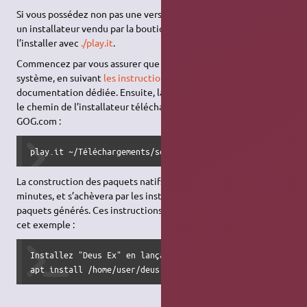
Si vous possédez non pas une version sur CD-ROM du jeu mais
un installateur vendu par la boutique GOG.com, vous pouvez
l’installer avec
./play.it
.
Commencez par vous assurer que ./play.it est installé sur votre
système, en suivant
les instruction d’installation
de la page de
documentation dédiée. Ensuite, lancez ./play.it en lui donnant
le chemin de l’installateur téléchargé depuis votre compte
GOG.com :
play.it ~/Téléchargements/setup_deus_ex_goty_1.112fm\(rev
La construction des paquets natifs va prendre quelques
minutes, et s’achèvera par les instructions d’installation des
paquets générés. Ces instructions devraient être similaires à
cet exemple :
Installez "Deus Ex" en lançant la série de commandes suiva
apt install /home/user/deus-ex-data_1.112fm-gog45326+2021