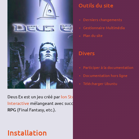
Outils du site
Derniers changements
Gestionnaire Multimédia
Plan du site
Divers
Participer à la documentation
Documentation hors ligne
Télécharger Ubuntu
Deus Ex est un jeu créé par
Ion Storm
et édité par
Eidos
Interactive
mélangeant avec succès
FPS
(Call Of Duty, etc.) et
RPG
(Final Fantasy, etc.).
Installation