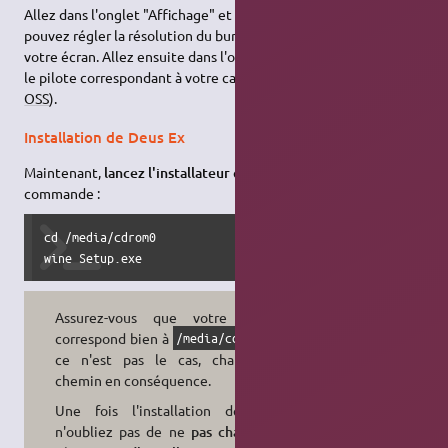
Allez dans l'onglet "Affichage" et cochez toutes les cases. Vous
pouvez régler la résolution du bureau virtuel en fonction de
votre écran. Allez ensuite dans l'onglet "Audio" et sélectionnez
le pilote correspondant à votre carte son (en général ALSA ou
OSS
).
Installation de Deus Ex
Maintenant,
lancez l'installateur
en tapant dans une console la
commande :
cd /media/cdrom0

wine Setup.exe
Assurez-vous que votre lecteur
correspond bien à
. Si
/media/cdrom0
ce n'est pas le cas, changez le
chemin en conséquence.
Une fois l'installation démarrée,
n'oubliez pas de ne
pas changer le