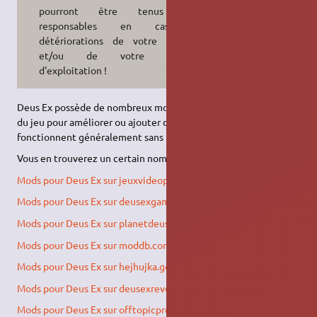
pourront être tenus pour
responsables en cas de
détériorations de votre machine
et/ou de votre système
d'exploitation !
Deus Ex possède de nombreux mods (modifications des fichiers
du jeu pour améliorer ou ajouter des composants), et ceux-ci
fonctionnent généralement sans problèmes sous Wine.
Vous en trouverez un certain nombre sur les sites suivants :
Mods pour Deus Ex sur jeuxvideopc.com
Mods pour Deus Ex sur deusexgaming.com
Mods pour Deus Ex sur planetdeusex.com
Mods pour Deus Ex sur moddb.com
Mods pour Deus Ex sur hejhujka.googlepages.com
Mods pour Deus Ex sur deusexrevolution.110mb.com
Mods pour Deus Ex sur offtopicproductions.com