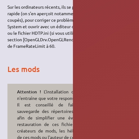
Sur les ordinateurs récents, ils se peut que le jeu soit trop
rapide (on s'en aperçoit notamment avec les dialogues qui sont
coupés), pour corriger ce problème, il faut aller dans le dossier
System et ouvrir avec un éditeur de texte le fichier DeusEx.ini
ou le fichier HDTP.ini (si vous utilisez Deus Ex HDTP). Dans la
section [OpenGLDrv.OpenGLRenderDevice] mettez la valeur
de FrameRateLimit à 60.
Les mods
Attention !
L'installation de mods
n'entraîne que votre responsabilité !
Il est conseillé de faire une
sauvegarde des répertoires du jeu
afin de simplifier une éventuelle
restauration de ces fichiers ! Les
créateurs de mods, les hébergeurs
de ces mods ou l'auteur de ce wiki ne