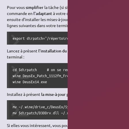
Pour vous
simplifier
la tâche (si si c'est vrai !), tapez cette
commande en
l'adaptant
à votre cas. Elle vous permettra
ensuite d'installer les mises-à-jour en copiant
directement
les
lignes suivantes dans votre terminal.
export dirpatch="/répertoire/où/se/trouvent/vos/fichiers"
Lancez à présent
l'installation du patch
en tapant dans un
terminal :
cd $dirpatch     # on se rend dans le dossier

wine DeusEx_Patch_1112fm_French.exe      # puis on lance l
wine DeusEx14.exe
Installez à présent
la mise-à-jour pour Direct3D
et tapant :
mv ~/.wine/drive_c/DeusEx/System/D3DDrv.dll ~/.wine/drive_
mv $dirpatch/D3DDrv.dll ~/.wine/drive_c/DeusEx/System    
Si elles vous intéressent, vous pouvez installer
les mises-à-jour