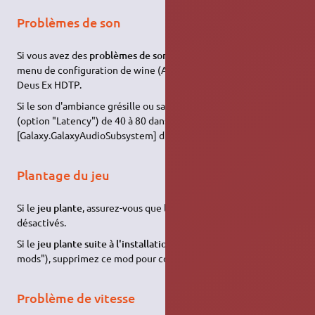
Problèmes de son
Si vous avez des
problèmes de son
, changez de pilote dans le
menu de configuration de wine (ALSA,
OSS
, etc.) ou supprimez
Deus Ex HDTP.
Si le son d'ambiance grésille ou saccade, passez la latence
(option "Latency") de 40 à 80 dans la section
[Galaxy.GalaxyAudioSubsystem] du fichier
deusex.ini
.
Plantage du jeu
Si le
jeu plante
, assurez-vous que les effets du bureau 3D sont
désactivés.
Si le
jeu plante suite à l'installation d'un mod
(cf. section "Les
mods"), supprimez ce mod pour corriger le problème.
Problème de vitesse