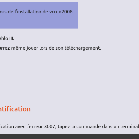
lors de l'installation de vcrun2008
blo III.
pourrez même jouer lors de son téléchargement.
tification
tification avec l'erreur 3007, tapez la commande dans un terminal