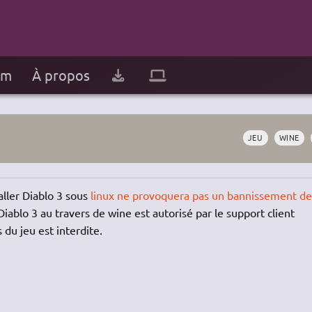
um
À propos
JEU
WINE
taller Diablo 3 sous
linux ne provoquera pas un bannissement de
Diablo 3 au travers de wine est autorisé par le support client
 du jeu est interdite.