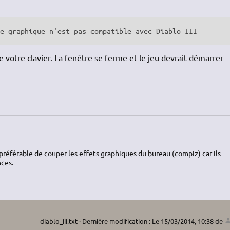
te graphique n'est pas compatible avec Diablo III
 votre clavier. La fenêtre se ferme et le jeu devrait démarrer
préférable de couper les effets graphiques du bureau (compiz) car ils
ces.
diablo_iii.txt
· Dernière modification :
Le 15/03/2014, 10:38
de