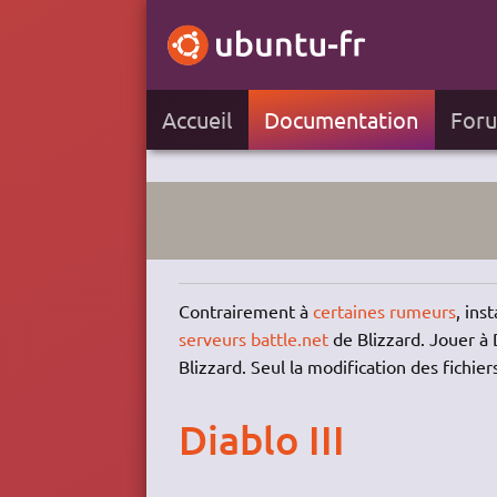
Accueil
Documentation
For
Contrairement à
certaines rumeurs
, ins
serveurs battle.net
de Blizzard. Jouer à 
Blizzard. Seul la modification des fichiers
Diablo III