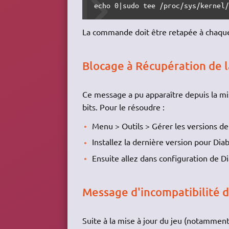
echo 0|sudo tee /proc/sys/kernel
La commande doit être retapée à chaqu
Blocage à Récupération de l
Ce message a pu apparaître depuis la mi
bits. Pour le résoudre :
Menu > Outils > Gérer les versions d
Installez la dernière version pour Diablo
Ensuite allez dans configuration de Dia
Message d'incompatibilité d
Suite à la mise à jour du jeu (notammen