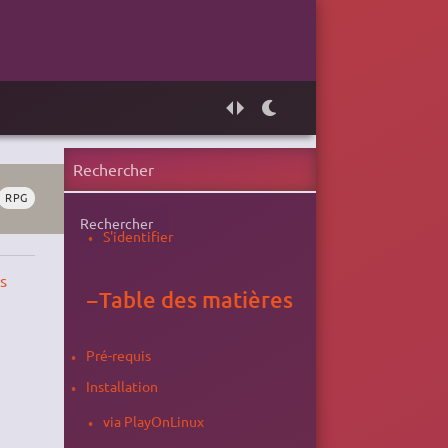
RPG
Rechercher
S'identifier
s
−
Table des matières
Pré-requis
Installation
via PlayOnLinux