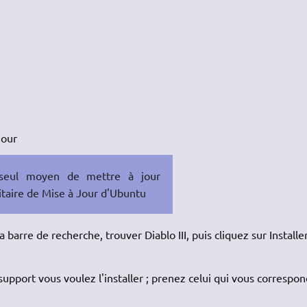
jour
 seul moyen de mettre à jour
litaire de Mise à Jour d'Ubuntu
la barre de recherche, trouver Diablo III, puis cliquez sur Installer
upport vous voulez l'installer ; prenez celui qui vous correspon