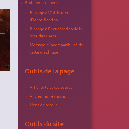
Problèmes connus
Blocage à Vérification
d'identification
Blocage à Récupération de la
liste des Héros
Message d'incompatibilité de
carte graphique
Outils de la page
Afficher le texte source
Anciennes révisions
Liens de retour
Outils du site