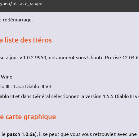
/yama/ptrace_scope
e redémarrage.
a liste des Héros
se à jour v.1.0.2.9950, notamment sous Ubuntu Precise 12.04 
e Wine
 III : 1.5.5 Diablo III V3
blo III et dans Général sélectionnez la version 1.5.5 Diablo III v
e carte graphique
patch 1.0.6a
t le
), il se peut que vous vous retrouviez avec une