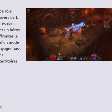
de rôle
nivers dark
rrés dans
éer un héros
ffronter le
t d'un mode
voyager aussi
es
erritoires.
1)