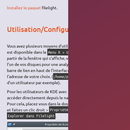
Installez le paquet
filelight.
Utilisation/Configuration
Vous avez plusieurs moyens d'utiliser filelight. Tout d'abord il
est disponible dans le
. À
Menu K > Utilitaires > Filelight
partir de la fenêtre qui s'affiche, vous pouvez soit cliquer sur
l'un de vos disques pour une analyse globale, soit utiliser la
barre de lien en haut de l'interface pour rentrer à la main
l'adresse de votre choix. (
pour analyser le home
/home/pseudo
d'un utilisateur par exemple).
Pour les utilisateurs de KDE avec Dolphin vous pouvez y
accéder directement depuis le navigateur de fichier.
Pour cela, placez vous dans le dossier que vous désirez analyser
et faites un clic droit >
puis cliquez sur
Propriétés
.
Explorer dans Filelight