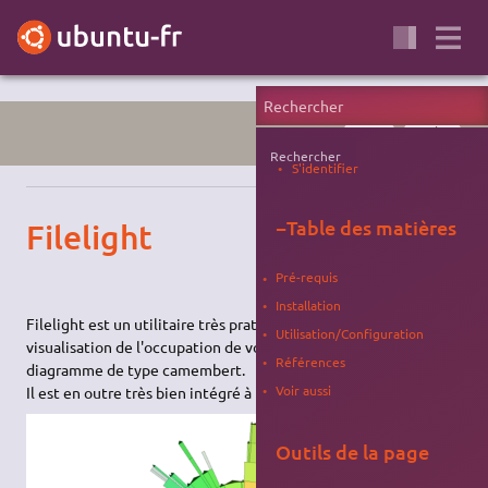
FICHIER
SYSTÈME
Rechercher
S'identifier
−
Table des matières
Filelight
Pré-requis
Installation
Filelight est un utilitaire très pratique permettant la
Utilisation/Configuration
visualisation de l'occupation de votre disque par le biais de
Références
diagramme de type camembert.
Voir aussi
Il est en outre très bien intégré à KDE.
Outils de la page