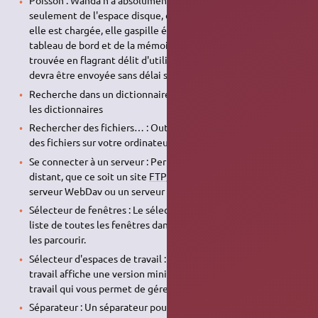
Poisson : Wanda n'a absolument aucune utilité. Elle gaspille
seulement de l'espace disque, du temps de compilation, et si
elle est chargée, elle gaspille également de l'espace dans le
tableau de bord et de la mémoire. Si une personne est
trouvée en flagrant délit d'utilisation de cette applet, elle
devra être envoyée sans délai subir un test psychiatrique.
Recherche dans un dictionnaire : Recherche les mots dans
les dictionnaires
Rechercher des fichiers… : Outil qui permet de rechercher
des fichiers sur votre ordinateur.
Se connecter à un serveur : Permet d'accéder à un serveur
distant, que ce soit un site
FTP
, un partage Windows, un
serveur WebDav ou un serveur SSH.
Sélecteur de fenêtres : Le sélecteur de fenêtres affiche une
liste de toutes les fenêtres dans un menu et vous permet de
les parcourir.
Sélecteur d'espaces de travail : Le sélecteur d'espaces de
travail affiche une version miniature de vos espaces de
travail qui vous permet de gérer vos fenêtres.
Séparateur : Un séparateur pour organiser les éléments du