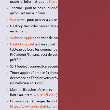
matériel informatique…
Site officiel
(installation en 1 clic)
Teatime : pour ne pas oublier d'aller chercher son thé après
qu'on l'ait mis à infuser…
Workrave
: pour penser à votre santé (installation en 1 clic)
Desktop Recorder : enregistre ce qui se passe sur votre écran
en fichier gif.
Verbiste Applet
: permet de conjuguer facilement un verbe.
Panflute-applet
est un applet Gnome ajoutant à votre
tableau de bord les commandes de base (Lecture/Pause,
Précédent/Suivant, etc) de votre lecteur de musique
préféré.
SSH Applet : connection sécurisé au travers d'un réseau…
Timer-applet : Compte à rebours. Rajouter rapidement un
décompte et l'applet vous préviendra.
Site officiel
(installation en 1 clic)
Mail-notification : être prévenu de l'arrivée d'un mail dans sa
boite au lettre…
Site officiel
(installation en 1 clic)
Proxy-applet : Changer de configuration de proxy.
https://www.andreafabrizi.it/?proxyapplet