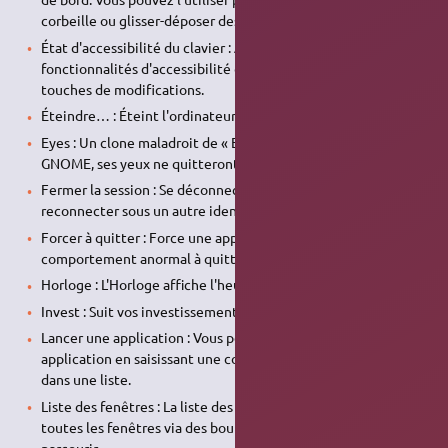
corbeille ou glisser-déposer des éléments dans la corbeille.
État d'accessibilité du clavier : Affiche l'état des
fonctionnalités d'accessibilité du clavier telles que les
touches de modifications.
Éteindre… : Éteint l'ordinateur.
Eyes : Un clone maladroit de « Eyes » pour le tableau de bord
GNOME, ses yeux ne quitteront plus votre souris !
Fermer la session : Se déconnecte de cette session afin de se
reconnecter sous un autre identifiant.
Forcer à quitter : Force une application ayant un
comportement anormal à quitter
Horloge : L'Horloge affiche l'heure et la date actuelle.
Invest : Suit vos investissements.
Lancer une application : Vous permet de lancer une
application en saisissant une commande ou en la choisissant
dans une liste.
Liste des fenêtres : La liste des fenêtres affiche une liste de
toutes les fenêtres via des boutons et vous permet de les
parcourir.