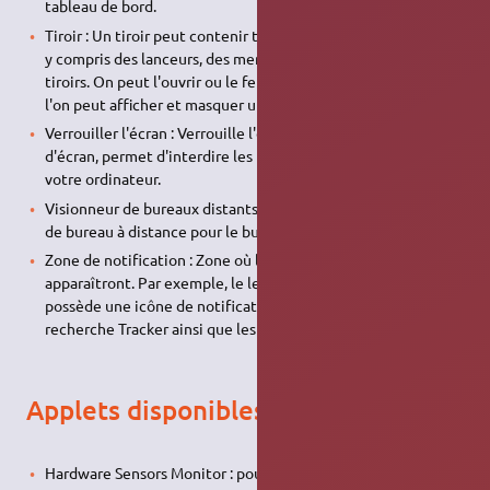
tableau de bord.
Tiroir : Un tiroir peut contenir tout objet de tableau de bord,
y compris des lanceurs, des menus, des applets ou d'autres
tiroirs. On peut l'ouvrir ou le fermer de la même façon que
l'on peut afficher et masquer un tableau de bord.
Verrouiller l'écran : Verrouille l'écran et active l'économiseur
d'écran, permet d'interdire les utilisations non désirés de
votre ordinateur.
Visionneur de bureaux distants : Vinagre est un visionneur
de bureau à distance pour le bureau GNOME
Zone de notification : Zone où les icônes de notification
apparaîtront. Par exemple, le lecteur multimédia VLC
possède une icône de notification, tout comme le l'outil de
recherche Tracker ainsi que les connexions réseaux.
Applets disponibles à installer
Hardware Sensors Monitor : pour surveiller état de santé du