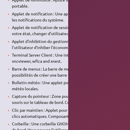
portable.
Applet de notification : Une applet pour regrouper toutes
les notifications du système.
Applet de notification de session : Un endroit pour modifier
votre état, changer d'utilisateur ou fermer votre session.
Applet d'inhibition du gestionnaire d'énergie : Permet à
l'utilisateur d'inhiber l'économie d'énergie automatique.
Terminal Server Client : Une interface pour rdesktop,
vncviewer, wfica and xnest.
Barre de menus : La barre de menus principal ou la
possibilités de créer une barre de menus personnalisée.
Bulletin météo : Une applet pour surveiller les conditions
météo locales.
Capture du pointeur : Zone pour geler le pointeur de la
souris sur le tableau de bord. Composant de MouseTweaks.
Clic par maintien : Applet pour choisir les différents types de
clics automatiques. Composant de MouseTweaks.
Corbeille : Une corbeille GNOME à poser dans votre tableau
de bord. Vous pouvez l'utiliser pour voir le contenu de la