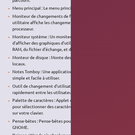
Menu principal : Le menu principal GNOME.
Moniteur de changements de fréquence du processeur : Cet
utilitaire affiche les changements de fréquence du
processeur.
Moniteur système : Un moniteur de charge système capable
d'afficher des graphiques d'utilisation du processeur, de la
RAM, du fichier d'échange, et du trafic réseau.
Monteur de disque : Monte des disques et périphériques
locaux.
Notes Tomboy : Une application de prise de notes de bureau
simple et facile à utiliser.
Outil de changement d'utilisateur : Un menu pour basculer
rapidement entre les utilisateurs.
Palette de caractères : Applet du tableau de bord GNOME
pour sélectionner des caractères qui ne sont pas disponibles
sur votre clavier.
Pense-bêtes : Pense-bêtes pour l'environnement de bureau
GNOME.