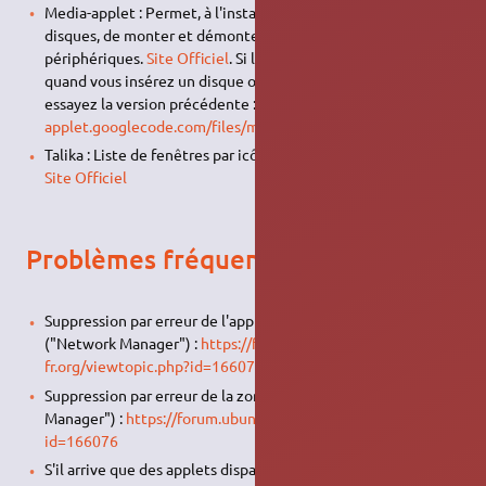
Media-applet : Permet, à l'instar de l'applet Monteur de
disques, de monter et démonter en un clic vos
périphériques.
Site Officiel
. Si l'applet se ferme inopinément
quand vous insérez un disque ou une périphérique
USB
,
essayez la version précédente :
http://media-
applet.googlecode.com/files/media-applet_0.3.1-1_i386.deb
Talika : Liste de fenêtres par icônes, avec aperçu de la page.
Site Officiel
Problèmes fréquents
Suppression par erreur de l'applet de connexion internet
("Network Manager") :
https://forum.ubuntu-
fr.org/viewtopic.php?id=166076
Suppression par erreur de la zone de notification ("Network
Manager") :
https://forum.ubuntu-fr.org/viewtopic.php?
id=166076
S'il arrive que des applets disparaissent, entrer dans un