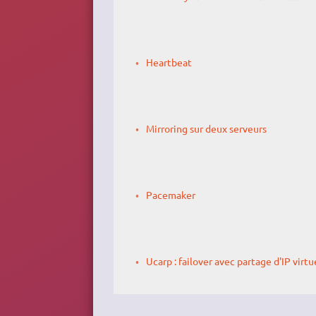
Heartbeat
Mirroring sur deux serveurs
Pacemaker
Ucarp : failover avec partage d'IP virtu