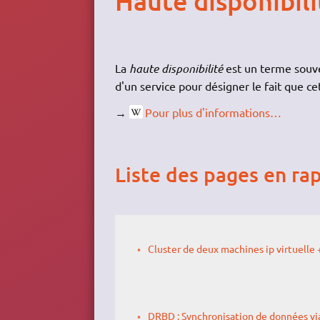
Haute disponibili
La
haute disponibilité
est un terme souve
d'un service pour désigner le fait que ce
→
Pour plus d'informations…
Liste des pages en ra
Cluster de deux machines ip virtuelle 
DRBD : Synchronisation de données via