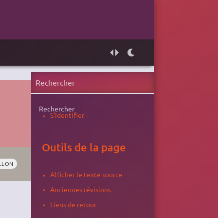
Rechercher
S'identifier
Outils de la page
LLON
Afficher le texte source
Anciennes révisions
Liens de retour