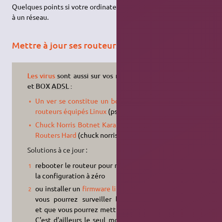
Quelques points si votre ordinateur est connecté à Internet ou
à un réseau.
Mettre à jour ses routeurs
Les virus
sont aussi sur vos routeurs
et BOX
ADSL
:
Un ver se constitue un botnet de
routeurs équipés Linux
(psyb0t)
Chuck Norris Botnet Karate-chops
Routers Hard
(chuck norris)
Solutions à ce jour :
rebooter le routeur pour remettre
la configuration à zéro
ou installer un
firmware libre
dont
vous pourrez surveiller l'activité
et que vous pourrez mettre à jour.
C'est d'ailleurs le seul moyen, car