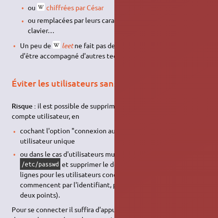
ou
chiffrées par César
ou remplacées par leurs caractères adjacents sur le
clavier…
Un peu de
leet
ne fait pas de mal, toujours à condition
d'être accompagné d'autres techniques !
Éviter les utilisateurs sans mot de passe
Risque :
il est possible de supprimer tout mot de passe sur un
compte utilisateur, en
cochant l'option "connexion automatique" dans le cas d'un
utilisateur unique
ou dans le cas d'utilisateurs multiples en éditant le fichier
et supprimer le deuxième champ dans les
/etc/passwd
lignes pour les utilisateurs concernés, afin que les lignes
commencent par l'identifiant, puis :: (sans rien entre les 2
deux points).
Pour se connecter il suffira d'appuyer sur entrée à la demande