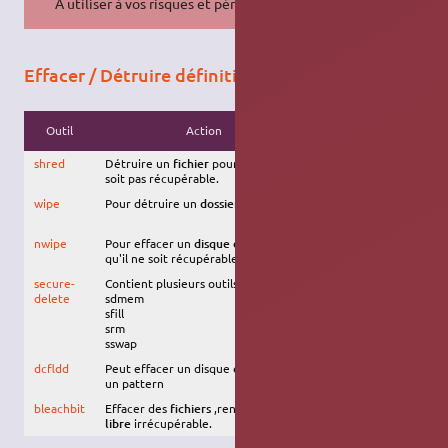
À utiliser à vos risques et périls.
Effacer / Détruire définitivement un fichier
Dans la
Outil
Action
distribution
shred
Détruire un
fichier
pour qu'il ne
Oui , installer
soit pas récupérable.
coreutils
wipe
Pour détruire un
dossier
, utiliser.
Oui, installer
wipe
nwipe
Pour effacer un
disque dur
sans
Oui, installer
qu'il ne soit récupérable.
nwipe
secure-
Contient plusieurs outils :
Oui, installer
delete
sdmem
secure-delete
sfill
srm
sswap
dcfldd
Peut effacer un disque en utilisant
Oui, installer
un pattern
dcfldd
bleachbit
Effacer des
fichiers
,rendre l'
espace
Oui, installer
libre
irrécupérable.
bleachbit