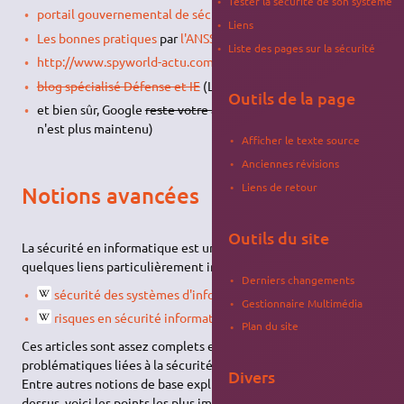
Tester la sécurité de son système
portail gouvernemental de sécurité informatique
Liens
Les bonnes pratiques
par
l'ANSSI
Liste des pages sur la sécurité
http://www.spyworld-actu.com/
blog spécialisé Défense et IE
(Le Blog n'existe plus)
Outils de la page
et bien sûr, Google
reste votre ami
est un
faux ami
. (ce lien
n'est plus maintenu)
Afficher le texte source
Anciennes révisions
Liens de retour
Notions avancées
Outils du site
La sécurité en informatique est un terme très large. Voici
quelques liens particulièrement intéressants :
Derniers changements
sécurité des systèmes d'informations
;
Gestionnaire Multimédia
risques en sécurité informatique
.
Plan du site
Ces articles sont assez complets et permettent d'entrevoir les
problématiques liées à la sécurité informatique.
Divers
Entre autres notions de base expliquées dans les liens ci-
dessus, voici les points les plus importants :