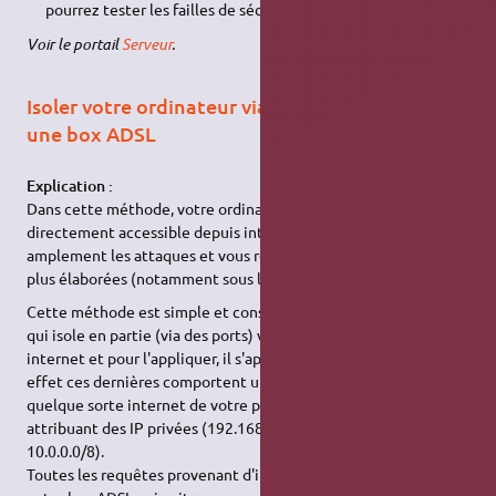
pourrez tester les failles de sécurité de votre site web.
Voir le portail
Serveur
.
Isoler votre ordinateur via un réseau local ou
une box ADSL
Explication :
Dans cette méthode, votre ordinateur a une adresse IP qui est
directement accessible depuis internet ce qui facilite
amplement les attaques et vous rend vulnérable à celles les
plus élaborées (notamment sous linux).
Cette méthode est simple et consiste à créer un réseau privé
qui isole en partie (via des ports) vos ordinateurs par rapport à
internet et pour l'appliquer, il s'appuie sur les box
ADSL
. En
effet ces dernières comportent un mode routeur qui sépare en
quelque sorte internet de votre propre réseau en vous
attribuant des IP privées (192.168.0.0/16, 172.16.0.0/12 ou
10.0.0.0/8).
Toutes les requêtes provenant d'internet sont interceptées par