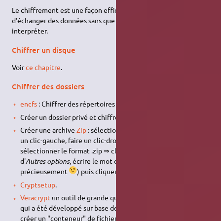
Le chiffrement est une façon efficace de conserver et
d'échanger des données sans que quiconque ne puisse les
interpréter.
Chiffrer un disque
Voir
ce chapitre
.
Chiffrer des dossiers
encfs
: Chiffrer des répertoires avec EncFS.
Créer un dossier privé et chiffré dans le /home avec
Ecryptfs
.
Créer une archive
Zip
: sélectionner le dossier à chiffrer avec
un clic-gauche, faire un clic-droit ⇒ Compresser,
sélectionner le format .zip ⇒ cliquer sur la flèche à côté
d'
Autres options
, écrire le mot de passe souhaité (à conserver
précieusement
) puis cliquer sur créer.
Cryptsetup
.
Veracrypt
un outil de grande qualité, multi-plateforme, et
qui a été développé sur base de Truecrypt et permet de
créer un "conteneur" de fichiers chiffré très sûr et portable.