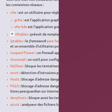
les connexions réseaux :
ufw
: est un utilitaire pour régler facilement le firewall
gufw
: est l'application graphique de
ufw
sous
Gnome
;
ufw-kde
est l'application graphique de
ufw
sous
KDE
;
nftables
: prévoit de remplacer
iptables
iptables
: le
framework
pare-feu
pour Linux le plus commun,
et un ensemble d'utilitaires pour le configurer
Leopard Flower
: un firewall applicatif
shorewall
: un outil pour configurer plus facilement Netfilter
fail2ban
: bloque les tentatives de connexions
snort
: détection d'intrusions par règles
Hosts
: blocage d'adresse dangereuse
PGLD
: blocage d'adresse dangereuse – chargement des
listes peerguardian sur internet automatiquement
denyhosts
: bloque aussi les tentatives de connexions
picviz
: analyseur des fichiers log sous forme de graphique