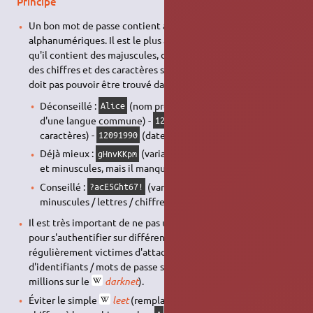
Principe
Un bon mot de passe contient au moins 8 caractères
alphanumériques. Il est le plus aléatoire possible, c'est-à-dire
qu'il contient des majuscules, des minuscules, des symboles,
des chiffres et des caractères spéciaux. Le mot de passe ne
doit pas pouvoir être trouvé dans un dictionnaire.
Déconseillé :
(nom propre courant) -
(mot
Alice
Voiture
d'une langue commune) -
(suite logique de
12345
caractères) -
(date)
12091990
Déjà mieux :
(variation aléatoire de majuscules
gHnvKKpm
et minuscules, mais il manque les chiffres et les symboles)
Conseillé :
(variation majuscules /
?acE5Ght67!
minuscules / lettres / chiffres / symboles)
Il est très important de ne pas utiliser le même mot de passe
pour s'authentifier sur différents services (les serveurs sont
régulièrement victimes d'attaques, et les couples
d'identifiants / mots de passe se revendent par liste de
millions sur le
darknet
).
Éviter le simple
leet
(remplacer des lettres par des