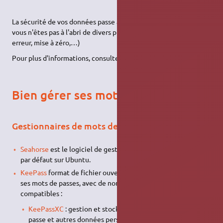
La sécurité de vos données passe aussi par leur sauvegarde, car
vous n'êtes pas à l'abri de divers problèmes (suppression par
erreur, mise à zéro,…)
Pour plus d'informations, consulter le portail
sauvegarde
.
Bien gérer ses mots de passe
Gestionnaires de mots de passe
Seahorse
est le logiciel de gestion de mots de passe installé
par défaut sur Ubuntu.
KeePass
format de fichier ouvert pour l'enregistrement de
ses mots de passes, avec de nombreuses applications
compatibles :
KeePassXC
: gestion et stockage sécurisé de mots de
passe et autres données personnelles.