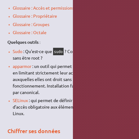
Glossaire : Accès et permissions
Glossaire : Propriétaire
Glossaire : Groupes
Glossaire : Octale
Quelques outils :
Sudo
: Qu'est-ce que
? Comment avoir des privilèges
sudo
sans être root ?
apparmor
: un outil qui permet de verrouiller les applications
en limitant strictement leur accès aux seules ressources
auxquelles elles ont droit sans perturber leur
fonctionnement. Installation facile sur ubuntu, et mis à jour
par canonical.
SELinux
: qui permet de définir une politique de contrôle
d'accès obligatoire aux éléments d'un système basé sur
Linux.
Chiffrer ses données