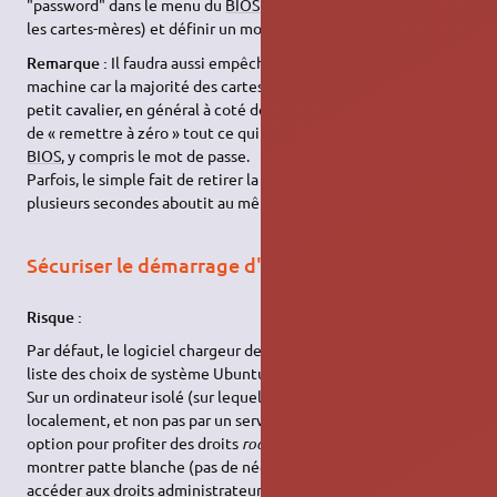
"password" dans le menu du
BIOS
(l'interface change suivant
les cartes-mères) et définir un mot de passe.
Remarque :
Il faudra aussi empêcher les intrus d'ouvrir la
machine car la majorité des cartes-mères sont équipées d'un
petit cavalier, en général à coté de la pile du
BIOS
, qui permet
de « remettre à zéro » tout ce qui a été paramétré au niveau du
BIOS
, y compris le mot de passe.
Parfois, le simple fait de retirer la pile du
BIOS
pendant
plusieurs secondes aboutit au même résultat.
Sécuriser le démarrage d'Ubuntu (GRUB)
Risque :
Par défaut, le logiciel chargeur de système
GRUB
inclut dans la
liste des choix de système Ubuntu en
Recovery mode
.
Sur un ordinateur isolé (sur lequel la gestion d'accès est gérée
localement, et non pas par un serveur) il suffit de choisir cette
option pour profiter des droits
root
sur la machine, sans avoir à
montrer patte blanche (pas de nécessité de mot de passe pour
accéder aux droits administrateurs) !