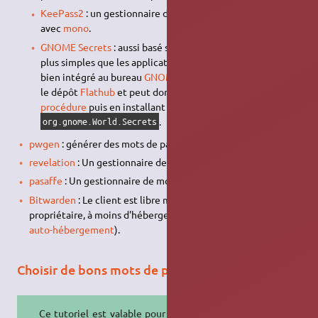
KeePass2
: un gestionnaire de mots de passe qui tourne
avec
mono
.
GNOME Secrets
: aussi basé sur
keepass
, mais beaucoup
plus simples que les applications précédentes, et très
bien intégré au bureau
GNOME
. Disponible en
Flatpak
sur
le dépôt
Flathub
et peut donc s'installer en suivant
cette
procédure
puis en installant le paquet
.
org.gnome.World.Secrets
pwgen
: générer des mots de passe pour vos sessions
revelation
: Un gestionnaire de mots de passe.
pasaffe
: Un gestionnaire de mots de passe.
Bitwarden
: Le client est libre mais le service
cloud
est
propriétaire, à moins d'héberger soi-même le serveur (voir
auto-hébergement
).
Choisir de bons mots de passe
Ce tutoriel est valable pour tous les