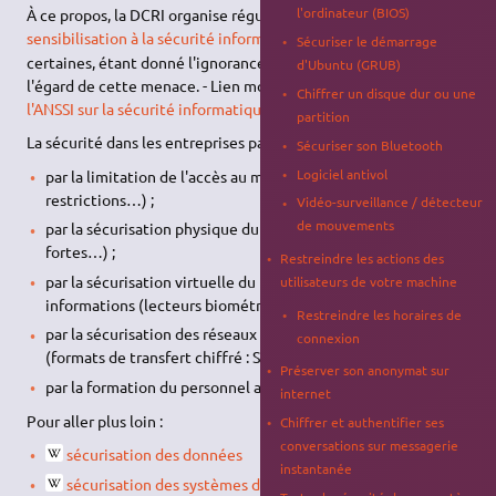
l'ordinateur (BIOS)
À ce propos, la DCRI organise régulièrement des
stages de
2)
sensibilisation à la sécurité informatique
, avec des difficultés
Sécuriser le démarrage
certaines, étant donné l'ignorance totale des utilisateurs à
d'Ubuntu (GRUB)
l'égard de cette menace. - Lien mort ! Voir aussi :
Formations de
Chiffrer un disque dur ou une
l'ANSSI sur la sécurité informatique
.
partition
La sécurité dans les entreprises passe donc :
Sécuriser son Bluetooth
Logiciel antivol
par la limitation de l'accès au matériel (zones réservées,
restrictions…) ;
Vidéo-surveillance / détecteur
de mouvements
par la sécurisation physique du matériel (antivols, armoires
fortes…) ;
Restreindre les actions des
par la sécurisation virtuelle du matériel, des données et
utilisateurs de votre machine
informations (lecteurs biométriques, disques chiffrés…) ;
Restreindre les horaires de
par la sécurisation des réseaux et des communications
connexion
(formats de transfert chiffré : SSH…) ;
Préserver son anonymat sur
par la formation du personnel aux risques.
internet
Pour aller plus loin :
Chiffrer et authentifier ses
conversations sur messagerie
sécurisation des données
instantanée
sécurisation des systèmes d'informations