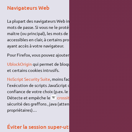
Navigateurs Web
La plupart des navigateurs Web intègrent un gestionnaire de
mots de passe. Si vous ne le protégez pas avec un mot de passe
maître (ou principal), les mots de passe enregistrés seront
accessibles en clair, à certains programmes et à toute personne
ayant accès à votre navigateur.
Pour Firefox, vous pouvez ajouter les modules:
UblockOrigin
qui permet de bloquer notamment les publicités
et certains cookies intrusifs.
NoScript Security Suite
, moins facile d'usage, ne permet
l'exécution de scripts JavaScript que sur les domaines de
confiance de votre choix (p.ex. le site de votre banque).
Détecte et empêche le
crossitescripting
, et améliore la
sécurité des greffons , java (attention ce sont des greffons
propriétaires)…
Éviter la session super-utilisateur en mode