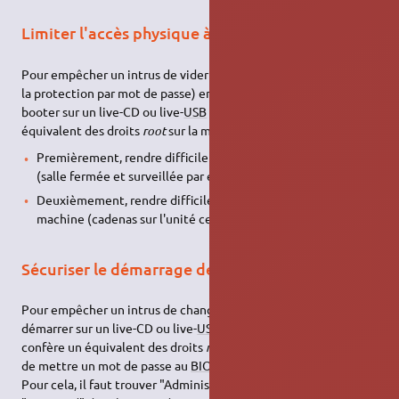
Limiter l'accès physique à l'ordinateur
Pour empêcher un intrus de vider la mémoire du
BIOS
(et donc
la protection par mot de passe) en ouvrant l'unité centrale, puis
booter sur un live-CD ou live-
USB
(ce qui lui confère un
équivalent des droits
root
sur la machine), il faut :
Premièrement, rendre difficile l'accès physique à la machine
(salle fermée et surveillée par exemple pour une entreprise)
Deuxièmement, rendre difficile à un intrus d'ouvrir la
machine (cadenas sur l'unité centrale par exemple)
Sécuriser le démarrage de l'ordinateur (BIOS)
Pour empêcher un intrus de changer l'ordre de boot pour
démarrer sur un live-CD ou live-
USB
par exemple (ce qui lui
confère un équivalent des droits
root
sur la machine), il suffit
de mettre un mot de passe au
BIOS
.
Pour cela, il faut trouver "Administrator password" ou