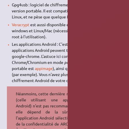
Gpg4usb : logiciel de chiffrement basé sur
GnuPG
. Mais en
version portable. Il est compatible avec Windows, Mac, et
Linux, et ne pèse que quelque Mo. Un incontournable.
Veracrypt
est aussi disponible en mode portable pour
windows et Linux/Mac (nécessite possiblement les droit
root à l'utilisation).
Les applications Android : C'est du bricolage, mais les
applications Android peuvent tourner dans
Chromium
ou
google-chrome. L'astuce ici consiste à télécharger
Chrome/Chromium en mode
portable
(sur Linux, le format
portable est
appimage
), ainsi que l'extension ARC-Welder
(par exemple). Vous n'avez plus qu'à utiliser l'application de
chiffrement Android de votre choix, n'importe où.
Néanmoins, cette dernière méthode
(celle utilisant une application
Android) n'est pas recommandée car
elle dépend de la sûreté de
l'application Android sélectionné, et
de la confidentialité de ARC-Welder.