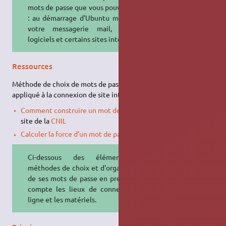
mots de passe que vous pouvez avoir
: au démarrage d'Ubuntu mais aussi
votre messagerie mail, certains
logiciels et certains sites internet.
Ressources
Méthode de choix de mots de passe plus particulièrement
appliqué à la connexion de site internet.
Comment construire un mot de passe sûr
: proposé par le
site de la
CNIL
Calculer la force d’un mot de passe
: sur le site de l'
ANSSI
Ci-dessous des éléments de
méthodes de choix et d'organisation
de ses mots de passe en prenant en
compte les lieux de connexion en
ligne et les matériels.