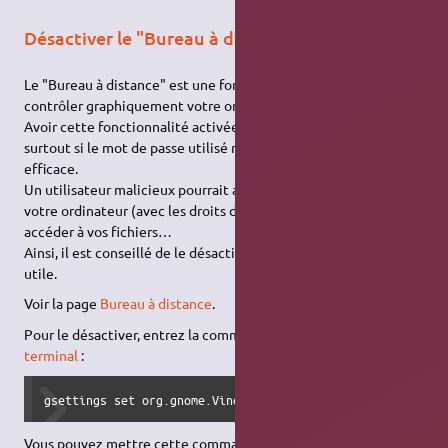
Désactiver le "Bureau à distance"
Le "Bureau à distance" est une fonctionnalité permettant de
contrôler graphiquement votre ordinateur de l'extérieur.
Avoir cette fonctionnalité activée peut être dangereux,
surtout si le mot de passe utilisé n'est pas suffisamment
efficace.
Un utilisateur malicieux pourrait alors prendre le contrôle de
votre ordinateur (avec les droits d'utilisateur normaux) et
accéder à vos fichiers…
Ainsi, il est conseillé de le désactiver lorsqu'il ne vous est pas
utile.
Voir la page
Bureau à distance
.
Pour le désactiver, entrez la commande suivante dans un
terminal
:
gsettings set org.gnome.Vino enabled false
Vous pouvez mettre cette commande dans les programmes au