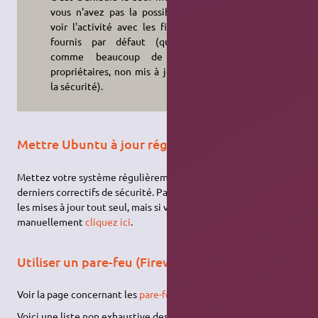
vous n'avez pas la possibilité de
voir l'activité avec les firmwares
fournis par défaut (qui sont,
comme beaucoup de choses
propriétaires, non mis à jour pour
la sécurité).
Mettre Ubuntu à jour régulièrement
Mettez votre système régulièrement à jour afin de profiter des
derniers correctifs de sécurité. Par défaut, Ubuntu recherche
les mises à jour tout seul, mais si vous souhaitez vérifier
manuellement
cliquez ici
.
Utiliser un pare-feu (Firewall)
Voir la page concernant les
pare-feu
.
Voici une liste non exhaustive des principaux outils pour filtrer