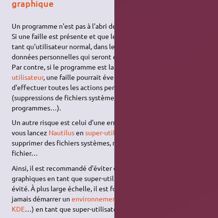
graphique
Un programme n'est pas à l'abri de failles de sécurité.
Si une faille est présente et que le programme est lancé en
tant qu'utilisateur normal, dans le pire des cas, ce seront vos
données personnelles qui seront endommagées.
Par contre, si le programme est lancé en tant que
super-
utilisateur
, une faille pourrait éventuellement permettre
d'effectuer toutes les actions permises aux super-utilisateurs
(suppressions de fichiers systèmes, installation de
programmes…).
Un autre risque est celui d'une erreur humaine. Par exemple, si
vous lancez
Nautilus
en
super-utilisateur
, vous pouvez
supprimer des fichiers systèmes, modifier n'importe quel
fichier…
Ainsi, il est recommandé d'éviter de lancer les programmes
graphiques en tant que super-utilisateur, quand cela peut être
évité. À plus large échelle, il est fortement recommandé de ne
jamais démarrer un
environnement de bureau
(
Gnome Shell
,
KDE
…) en tant que super-utilisateur.