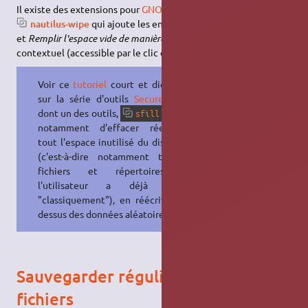
Il existe des extensions pour
GNOME Fichiers
telles que
nautilus-wipe
qui ajoute les entrées
Effacer en toute sécurité
et
Remplir l'espace vide de manière sécurisée
au menu
contextuel (accessible par le clic droit).
Voir ce
tutoriel
court et didactique
sur la série d'outils
Secure-Delete
,
dont un des outils,
, permet
sfill
notamment d'effacer réellement
tout l'espace inutilisé du disque dur
(c'est-à-dire notamment tous les
fichiers et répertoires que
l'utilisateur a déjà effacés
"classiquement"), en réécrivant par
dessus des données aléatoires.
Sauvegarder régulièrement ses
fichiers