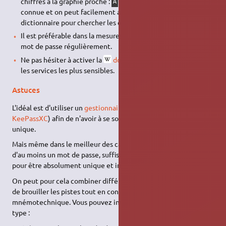
chiffres à la graphie proche :
→
,
→
) : la technique est
A
4
I
1
connue et on peut facilement adapter une attaque par
dictionnaire pour chercher les combinaisons.
Il est préférable dans la mesure du possible de changer de
mot de passe régulièrement.
Ne pas hésiter à activer la
double authentification
pour
les services les plus sensibles.
Astuces
L'idéal est d'utiliser un
gestionnaire de mot de passe
(comme
KeePassXC
) afin de n'avoir à se souvenir que d'un mot de passe
unique.
Mais même dans le meilleur des cas il faut toujours se souvenir
d'au moins un mot de passe, suffisamment long et complexe
pour être absolument unique et impossible à deviner !
On peut pour cela combiner différentes méthodes permettant
de brouiller les pistes tout en conservant une logique
mnémotechnique. Vous pouvez inventer une technique du
type :