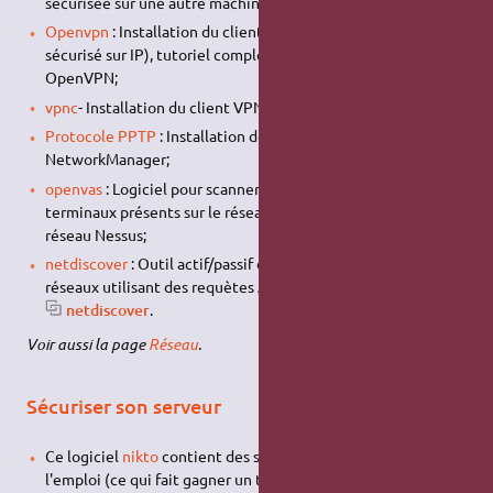
sécurisée sur une autre machine;
Openvpn
: Installation du client OpenVPN (tunneling
sécurisé sur IP), tutoriel complet sur les possibilités de
OpenVPN;
vpnc
- Installation du client VPNC (compatible Cisco System);
Protocole PPTP
: Installation de pptp dans le
NetworkManager;
openvas
: Logiciel pour scanner les réseaux et les failles des
terminaux présents sur le réseaux, clone libre du scanner
réseau Nessus;
netdiscover
: Outil actif/passif de découverte d'adresses
réseaux utilisant des requètes
ARP
.
Installez le paquet
netdiscover
.
Voir aussi la page
Réseau
.
Sécuriser son serveur
Ce logiciel
nikto
contient des scripts déjà écrits et prêts à
l'emploi (ce qui fait gagner un temps précieux), ainsi vous