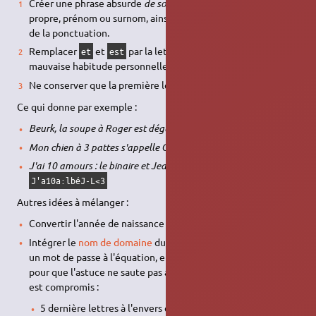
Créer une phrase absurde
de son invention
contenant un nom
propre, prénom ou surnom, ainsi qu'au moins un nombre et
de la ponctuation.
Remplacer
et
par la lettre
,
par
ou autre
et
est
é
à
@
mauvaise habitude personnelle…
Ne conserver que la première lettre de chaque mot.
Ce qui donne par exemple :
Beurk, la soupe à Roger est dégueue !
→
B,ls@Réd!
Mon chien à 3 pattes s'appelle Clodo.
→
Mc@3ps'aC.
J'ai 10 amours : le binaire et Jean-Louis <3
→
J'a10a:lbéJ-L<3
Autres idées à mélanger :
Convertir l'année de naissance d'un cousin en
bibi-binaire
.
Intégrer le
nom de domaine
du service pour lequel on créé
un mot de passe à l'équation, en le transformant à sa sauce
pour que l'astuce ne saute pas aux yeux si le mot de passe
est compromis :
5 dernière lettres à l'envers et en
leet