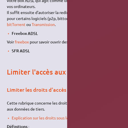
votre box
ADSL
qui agit comme un tampon entre internet et
vos ordinateurs.
Il suffit ensuite d'autoriser la redirection (forward) de ports
pour certains logiciels (p2p, bittorent, …) tel que
aMule
,
bitTorrent
ou
Transmission
.
Freebox
ADSL
Voir
freebox
pour savoir ouvrir des ports de connexions.
SFR
ADSL
Limiter l'accès aux fichiers
Limiter les droits d'accès aux fichiers
Cette rubrique concerne les droits d'accès à vos données ou
aux données de tiers.
Explication sur les droits sous les systèmes Linux
Définitions :