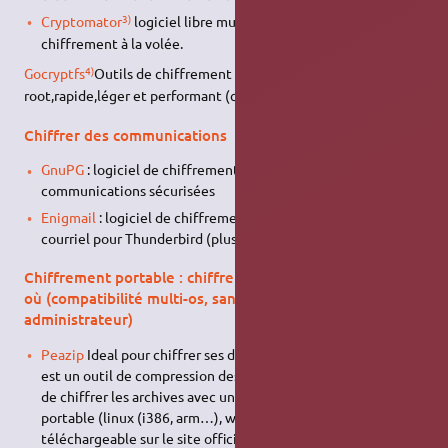
3)
Cryptomator
logiciel libre multi-plateformes de
chiffrement à la volée.
4)
Gocryptfs
Outils de chiffrement nécessitant aucun droit
root,rapide,léger et performant (coder en Go).
Chiffrer des communications
GnuPG
: logiciel de chiffrement très utilisé pour les
communications sécurisées
Enigmail
: logiciel de chiffrement et signature numérique de
courriel pour Thunderbird (plus nécessaire ?)
Chiffrement portable : chiffrer ses données n'importe
où (compatibilité multi-os, sans privilèges
administrateur)
Peazip
Ideal pour chiffrer ses dossiers professionel. Peazip
est un outil de compression des données, mais qui permet
de chiffrer les archives avec une clé AES-256 bit. Les versions
portable (linux (i386, arm…), windows et Mac) sont
téléchargeable sur le site officiel.