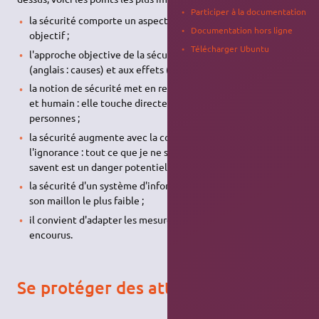
Participer à la documentation
la sécurité comporte un aspect psychologique et un aspect
Documentation hors ligne
objectif ;
Télécharger Ubuntu
l'approche objective de la sécurité s'intéresse aux causes
(anglais : causes) et aux effets (anglais : effects) ;
la notion de sécurité met en relation les milieux technique
et humain : elle touche directement la formation des
personnes ;
la sécurité augmente avec la connaissance et diminue avec
l'ignorance : tout ce que je ne sais pas mais que les autres
savent est un danger potentiel (paranoïa) ;
la sécurité d'un système d'informations est égale à celle de
son maillon le plus faible ;
il convient d'adapter les mesures de protection aux risques
encourus.
Se protéger des attaques distantes