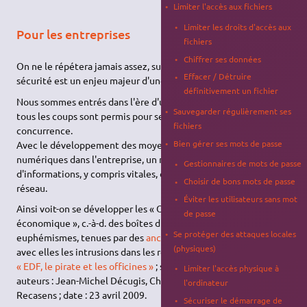
Limiter l'accès aux fichiers
Limiter les droits d'accès aux
Pour les entreprises
fichiers
Chiffrer ses données
On ne le répétera jamais assez, surtout aux PME/PMI : la
Effacer / Détruire
sécurité est un enjeu majeur d'une politique économique !
définitivement un fichier
Nous sommes entrés dans l'ère d'un capitalisme sauvage, où
Sauvegarder régulièrement ses
tous les coups sont permis pour semer et/ou abattre la
fichiers
concurrence.
Bien gérer ses mots de passe
Avec le développement des moyens de communication
numériques dans l'entreprise, un nombre colossal
Gestionnaires de mots de passe
d'informations, y compris vitales, deviennent accessibles par le
Choisir de bons mots de passe
réseau.
Éviter les utilisateurs sans mot
Ainsi voit-on se développer les « Officines d'intelligence
de passe
économique », c.-à-d. des boîtes d'espionnage, pour parler sans
Se protéger des attaques locales
euphémismes, tenues par des
anciens de la DGSE ou de la PJ
et
(physiques)
avec elles les intrusions dans les réseaux, les vols de matériel…
« EDF, le pirate et les officines »
; site : Archives Le Point ;
Limiter l'accès physique à
auteurs : Jean-Michel Décugis, Christope Labbé, Olivia
l'ordinateur
Recasens ; date : 23 avril 2009.
Sécuriser le démarrage de