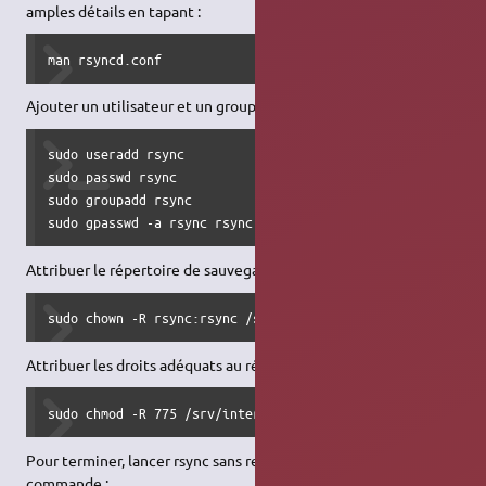
amples détails en tapant :
man rsyncd.conf
Ajouter un utilisateur et un groupe
rsync
sudo useradd rsync

sudo passwd rsync

sudo groupadd rsync

sudo gpasswd -a rsync rsync
Attribuer le répertoire de sauvegarde à
rsync
sudo chown -R rsync:rsync /srv/intern
Attribuer les droits adéquats au répertoire de sauvegarde
sudo chmod -R 775 /srv/intern
Pour terminer, lancer rsync sans redémarrage avec la
commande :