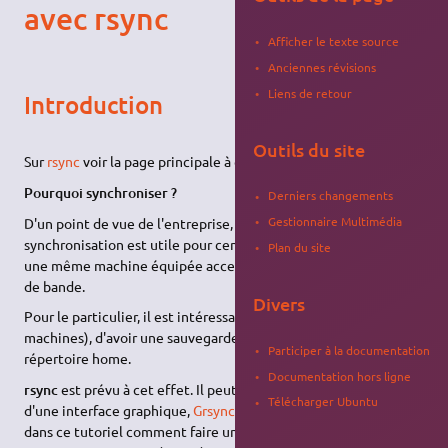
avec rsync
Afficher le texte source
Anciennes révisions
Liens de retour
Introduction
Outils du site
Sur
rsync
voir la page principale à ce sujet :
rsync
.
Pourquoi synchroniser ?
Derniers changements
Gestionnaire Multimédia
D'un point de vue de l'entreprise, un serveur de
synchronisation est utile pour centraliser les sauvegardes sur
Plan du site
une même machine équipée accessoirement d'un enregistreur
de bande.
Divers
Pour le particulier, il est intéressant (si vous avez plusieurs
machines), d'avoir une sauvegarde simple et rapide de son
Participer à la documentation
répertoire home.
Documentation hors ligne
rsync
est prévu à cet effet. Il peut même faire plus, et dispose
Télécharger Ubuntu
d'une interface graphique,
Grsync
. Mais nous allons envisager
dans ce tutoriel comment faire une synchronisation entre deux