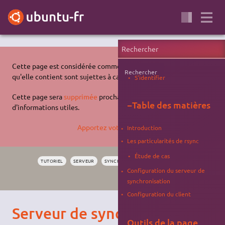
Cette page est considérée comme
vétuste
et les informations
Rechercher
qu'elle contient sont sujettes à caution.
S'identifier
Cette page sera
supprimée
prochainement et ne contient plus
−
Table des matières
d'informations utiles.
Apportez votre aide…
Introduction
Les particularités de rsync
Étude de cas
TUTORIEL
SERVEUR
SYNCHRONISATION
SYSTÈME
VÉTUSTE
Configuration du serveur de
À SUPPRIMER
synchronisation
Configuration du client
Serveur de synchronisation
Outils de la page