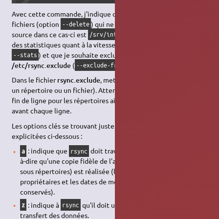
Avec cette commande, j'indique que je souhaite supprimer les
fichiers (option
) qui ne sont plus sur la source (la
​--delete
source dans ce cas-ci est
), que je souhaite obtenir
/srv/intern
des statistiques quant à la vitesse de transfert (option
) et que je souhaite exclure les fichiers listés dans
​--stats
/etc/rsync.exclude
(
).
​--exclude-from
Dans le fichier
rsync.exclude
, mettre un chemin par ligne (vers
un répertoire ou un fichier). Attention, ne pas oublier les
/
en
fin de ligne pour les répertoires ainsi que "- " (moins espace)
avant chaque ligne.
Les options clés se trouvant juste après la commande sont
explicitées ci-dessous :
: indique que
doit travailler en mode
archive
, c'est-
a
rsync
à-dire qu'une copie fidèle de l'arborescence (et donc des
sous répertoires) est réalisée (les permissions, les
propriétaires et les dates de modification des fichiers sont
conservés).
: indique à
qu'il doit utiliser la compression pour le
z
rsync
transfert des données.