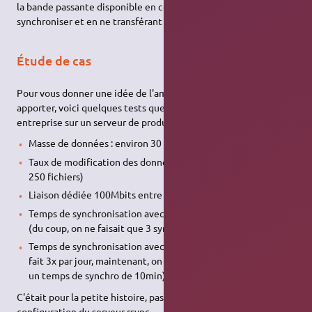
la bande passante disponible en compressant les données à
synchroniser et en ne transférant que les octets modifiés.
Étude de cas
Pour vous donner une idée de l'amélioration que rsync peut
apporter, voici quelques tests que nous avons effectués en
entreprise sur un serveur de production.
Masse de données : environ 30 Go
Taux de modification des données : 1% par heure (environ
250 fichiers)
Liaison dédiée 100Mbits entre les deux serveurs.
Temps de synchronisation avec parcours de fichiers : 4h30
(du coup, on ne faisait que 3 synchros par jour).
Temps de synchronisation avec rsync : 22min (quand on le
fait 3x par jour, maintenant, on fait 1 synchro par heure avec
un temps de synchro de 10min).
C'était pour la petite histoire, passons maintenant à la
configuration du serveur rsync.