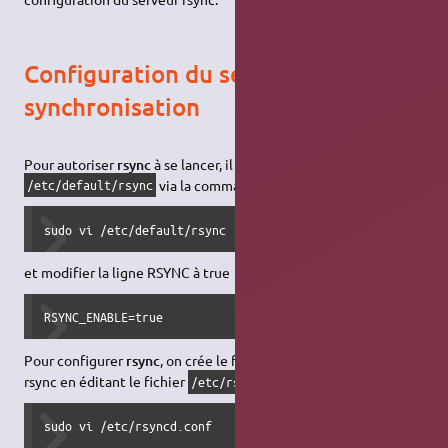
Configuration du serveur de
synchronisation
Pour autoriser
rsync
à se lancer, il faut éditer le fichier
via la commande :
/etc/default/rsync
sudo vi /etc/default/rsync
et modifier la ligne RSYNC à true
RSYNC_ENABLE=true
Pour configurer
rsync
, on crée le fichier de configuration de
rsync en éditant le fichier
via la commande :
/etc/rsyncd.conf
sudo vi /etc/rsyncd.conf