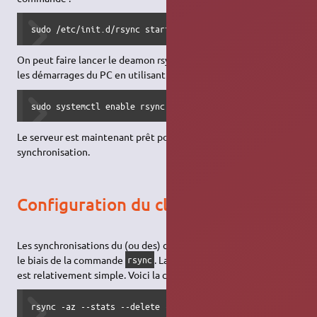
sudo /etc/init.d/rsync start
On peut faire lancer le deamon rsync automatiquement à tous
les démarrages du PC en utilisant la commande suivante :
sudo systemctl enable rsync.service
Le serveur est maintenant prêt pour recevoir les requêtes de
synchronisation.
Configuration du client
Les synchronisations du (ou des) client(s) peuvent se faire par
le biais de la commande
. La syntaxe de cette dernière
rsync
est relativement simple. Voici la commande que j'utilise :
rsync -az --stats --delete --force --ignore-errors --excl