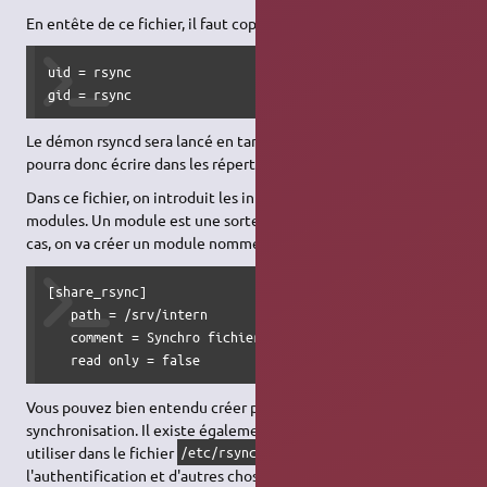
En entête de ce fichier, il faut copier les lignes suivantes :
uid = rsync

gid = rsync
Le démon rsyncd sera lancé en tant qu'utilisateur rsync, et
pourra donc écrire dans les répertoires qui lui seront attribués.
Dans ce fichier, on introduit les informations concernant les
modules. Un module est une sorte de
partage
rsync. Dans notre
cas, on va créer un module nommé
.
share_rsync
[share_rsync]

   path = /srv/intern

   comment = Synchro fichiers internes

   read only = false
Vous pouvez bien entendu créer plusieurs modules de
synchronisation. Il existe également d'autres mots clés à
utiliser dans le fichier
qui permettent
/etc/rsyncd.conf
l'authentification et d'autres choses. Vous trouverez de plus