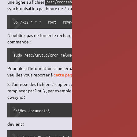
une ligne au fichier
. Par exemple, pour une
/etc/crontab
synchronisation par heure de 7h à 22h :
05 7-22 * * *   root   rsync -raz --stats --delete /srv/i
N'oubliez pas de forcer le rechargement du
via la
crontab
commande :
sudo /etc/init.d/cron reload
Pour plus d'informations concernant les configurations de cron,
veuillez vous reporter à
cette page
.
Si l'adresse des fichiers à copier contient des espaces, il faut les
remplacer par ? ou \ , par exemple, dans le cas de Windows avec
cwrsync :
C:\Mes documents\
devient :