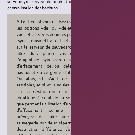
serveurs ; un serveur de production et un serveur de
centralisation des backups.
Attention : si vous utilisez rsync avec
les options
--del
ou
--delete
, et si
vous effacez vos données par erreur,
rsync transmettra cet effacement
sur le serveur de sauvegarde ; vous
allez donc perdre vos données.
L'emploi de rsync avec ces options
d'effacement --del ou --delete n'est
pas adapté à ce genre d'utilisation.
Ou alors, s'il s'agit de données
sensibles, et si vous voulez disposer
sur la destination d'un contenu
identique à celui de la source (ce
que permet l'utilisation d'une option
d'effacement comme
--delete
),
prévoyez de faire une double
sauvegarde sur deux répertoires de
destination différents. L'une avec