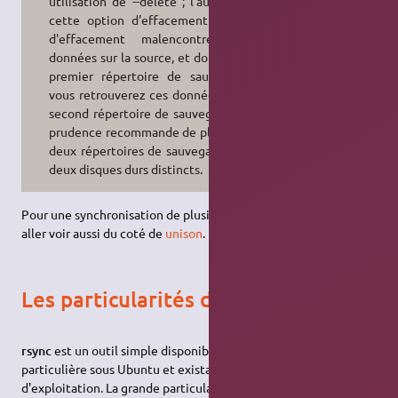
utilisation de --delete ; l'autre sans
cette option d'effacement. En cas
d'effacement malencontreux de
données sur la source, et donc sur le
premier répertoire de sauvegarde,
vous retrouverez ces données sur le
second répertoire de sauvegarde. La
prudence recommande de placer ces
deux répertoires de sauvegardes sur
deux disques durs distincts.
Pour une synchronisation de plusieurs dossiers, vous pouvez
aller voir aussi du coté de
unison
.
Les particularités de rsync
rsync
est un outil simple disponible sans installation
particulière sous Ubuntu et existant pour divers systèmes
d'exploitation. La grande particularité de rsync est d'optimiser