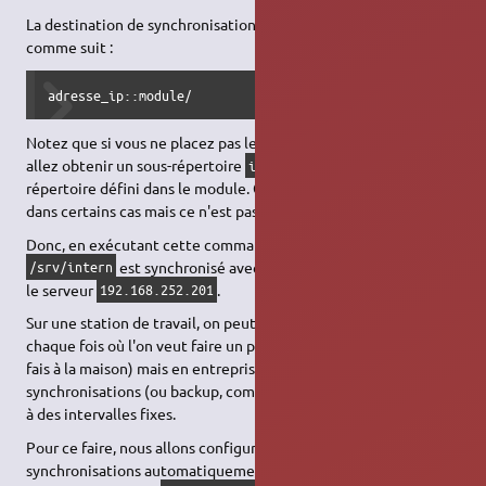
La destination de synchronisation (notre serveur) s'indique
comme suit :
adresse_ip::module/
Notez que si vous ne placez pas le
après le module, vous
/
allez obtenir un sous-répertoire
(dans ce cas-ci) dans le
intern
répertoire défini dans le module. Ce qui peut être intéressant
dans certains cas mais ce n'est pas le but ici.
Donc, en exécutant cette commande, le répertoire
est synchronisé avec le module
sur
/srv/intern
share_rsync
le serveur
.
192.168.252.201
Sur une station de travail, on peut utiliser cette commande à
chaque fois où l'on veut faire un petit backup (c'est ce que je
fais à la maison) mais en entreprise, on souhaite que ces
synchronisations (ou backup, comme vous voulez) soient faites
à des intervalles fixes.
Pour ce faire, nous allons configurer
Cron
pour lancer les
synchronisations automatiquement. Ceci est fait en ajoutant