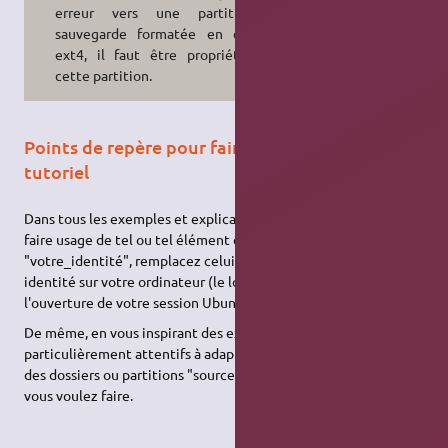
erreur vers une partition de
sauvegarde formatée en ext3 ou
ext4, il faut être propriétaire de
cette partition.
Points de repère pour faire bon usage de ce
tutoriel
Dans tous les exemples et explications de ce tutoriel, pour
faire usage de tel ou tel élément comportant le texte
"votre_identité", remplacez celui-ci par votre véritable
identité sur votre ordinateur (le login que vous indiquez lors de
l'ouverture de votre session Ubuntu).
De même, en vous inspirant des exemples proposés, soyez
particulièrement attentifs à adapter correctement les chemins
des dossiers ou partitions "source" et "destination" à ce que
vous voulez faire.