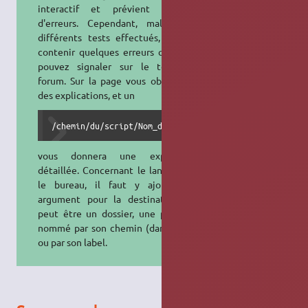
interactif et prévient en cas
d'erreurs. Cependant, malgré les
différents tests effectués, il peut
contenir quelques erreurs que vous
pouvez signaler sur le topic du
forum. Sur la page vous obtiendrez
des explications, et un
/chemin/du/script/Nom_du_script -h
vous donnera une explication
détaillée. Concernant le lanceur sur
le bureau, il faut y ajouter un
argument pour la destination qui
peut être un dossier, une partition
nommé par son chemin (dans /dev/)
ou par son label.