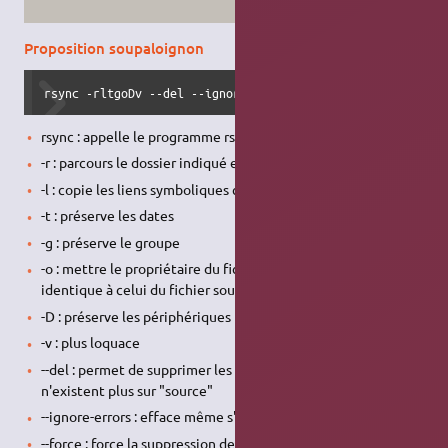
Proposition soupaloignon
rsync -rltgoDv --del --ignore-errors --force /home/votre_
rsync : appelle le programme rsync
-r : parcours le dossier indiqué et tous ses sous-dossiers
-l : copie les liens symboliques comme liens symboliques
-t : préserve les dates
-g : préserve le groupe
-o : mettre le propriétaire du fichier de destination
identique à celui du fichier source
-D : préserve les périphériques
-v : plus loquace
--del : permet de supprimer les fichiers sur "destination" qui
n'existent plus sur "source"
--ignore-errors : efface même s'il y a eu des erreurs E/S
--force : force la suppression de répertoires même non-vides