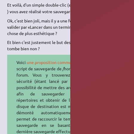
Et voilà, d'un simple double-clic (eh oui, facile le jeu de mots
) vous avez réalisé votre sauvegarde.
Ok, c'est bien joli, mais il y a une fenêtre qui s'affiche, il faut
valider par «Lancer dans un terminal», il n'y aurait pas quelque
chose de plus esthétique ?
Et bien c'est justement le but des paragraphes qui suivent, ça
tombe bien non ?
Voici
une proposition commentée
de
script de sauvegarde de /home sur le
forum. Vous y trouverez de la
sécurité (étant lancé par root), la
possibilité de mettre des arguments
afin de sauvegarder d'autres
répertoires et obtenir de l'aide. Le
disque de destination est monté et
démonté automatiquement. Il
permet de raccourcir le temps de la
sauvegarde en se basant sur la
dernière sauvegarde effectuée. Il est