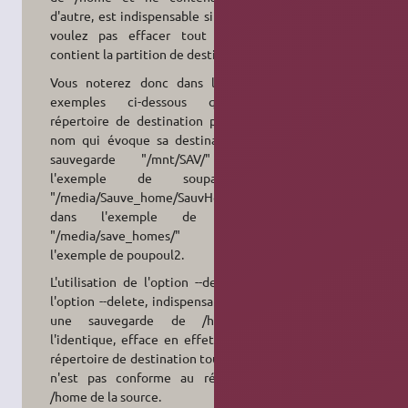
d'autre, est indispensable si vous ne
voulez pas effacer tout ce que
contient la partition de destination.
Vous noterez donc dans les trois
exemples ci-dessous que le
répertoire de destination porte un
nom qui évoque sa destination de
sauvegarde "/mnt/SAV/" dans
l'exemple de soupaloignon,
"/media/Sauve_home/SauvHomeLieu/"
dans l'exemple de Sorbus,
"/media/save_homes/" dans
l'exemple de poupoul2.
L'utilisation de l'option --del ou de
l'option --delete, indispensable pour
une sauvegarde de /home à
l'identique, efface en effet dans le
répertoire de destination tout ce qui
n'est pas conforme au répertoire
/home de la source.