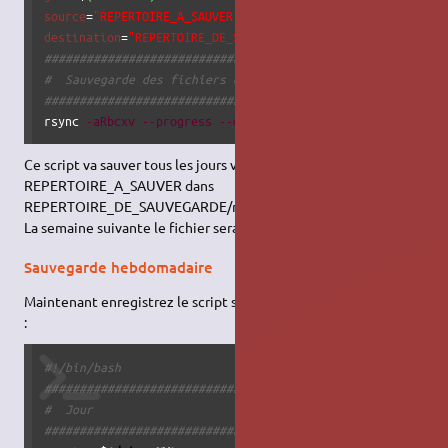
source
=
"REPERTOIRE_A_SAUVER"
destination
=
"REPERTOIRE_DE_SAUVEGARDE"
###################################
#  Sauvegarde des fichiers de REPERTOIRE_A_SAUVER
###################################
rsync 
-aRbcxv
--progress
--delete
--stats
$source
$destin
Ce script va sauver tous les jours votre
REPERTOIRE_A_SAUVER dans
REPERTOIRE_DE_SAUVEGARDE/nom_du_jour_de_la_semaine.
La semaine suivante le fichier sera écrasé par le rsync suivant.
Sauvegarde hebdomadaire
Maintenant enregistrez le script suivant dans /etc/cron.weekly
:
#!/bin/bash
###################################
#  Jour
###################################