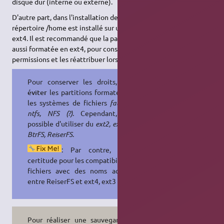
disque dur (interne ou externe).
D'autre part, dans l'installation de Ubuntu par défaut, le
répertoire /home est installé sur une partition formatée en
ext4. Il est recommandé que la partition de sauvegarde soit
aussi formatée en ext4, pour conserver correctement les
permissions et les réattribuer lors de la restauration.
Pour conserver les droits, il
faut
éviter
les partitions formatées avec
les systèmes de fichiers
fat, FAT32,
ntfs,
NFS
(?)
. Cependant, il est
possible d'utiliser du
ext2, ext3, ext4,
BtrFS, ReiserFS
.
: Par contre, pas de
certitude pour les compatibilités des
fichiers avec des noms accentués
entre ReiserFS et ext4, ext3 ou ext2
Pour réaliser une sauvegarde sans