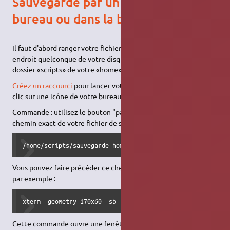
Sauvegarde par un lanceur sur le
bureau ou dans la barre des tâches
Il faut d'abord ranger votre fichier «sauvegarde-home.sh» à un
endroit quelconque de votre disque dur ; par exemple dans un
dossier «scripts» de votre «home».
Créez un raccourci
pour lancer votre script de sauvegarde d'un
clic sur une icône de votre bureau.
Commande : utilisez le bouton "parcourir" pour indiquer le
chemin exact de votre fichier de sauvegarde. Exemple :
/home/scripts/sauvegarde-home.sh
Vous pouvez faire précéder ce chemin d'une autre commande,
par exemple :
xterm -geometry 170x60 -sb -rightbar -hold -e
Cette commande ouvre une fenêtre de terminal permettant de