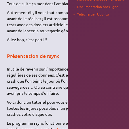
Tout de suite ça met dans l'ambiance, non ?
Documentation hors ligne
Autrement dit, il vous faut comprendre ce que vous faites
Télécharger Ubuntu
avant de le réaliser ; il est recommandé de faire d'abord des
tests avec des dossiers artificiellement créés pour l'occasion,
avant de lancer la sauvegarde générale.
Allez hop, c'est parti !!
Présentation de rsync
Inutile de revenir sur l'importance de faire des sauvegardes
régulières de ses données. C'est en général au moment d'un
crash que l'on bénit le jour où l'on a mis en place ses
sauvegardes… Ou au contraire que l'on se maudit de ne pas
avoir pris le temps d'en faire.
Voici donc un tutoriel pour vous éviter de vous auto-traiter de
toutes les injures possibles si un jour, malheureusement, vous
crashez votre disque dur.
Le programme
rsync
fonctionne en ligne de commande. Une
interface graphique existe,
, mais elle n'offre pas les