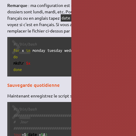
Remarque :
ma configuration est en français c'est pourquoi les
dossiers sont lundi, mardi, etc. Pour savoir si vous êtes en
français ou en anglais tapez
dans un terminal est
date +%A
voyez si c'est en français. Si vous avez installé linux en anglais
remplacer le fichier ci-dessus par
#!/bin/bash
for
 x 
in
 monday tuesday wednesday thursday friday saturda
do
mkdir
$x
done
Sauvegarde quotidienne
Maintenant enregistrez le script suivant dans /etc/cron.daily :
#!/bin/bash
###################################
#  Jour
###################################
jour
=$
(
date
 +
%
A
)