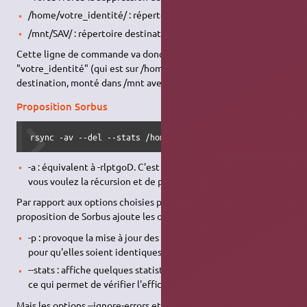
/home/votre_identité/ : répertoire source
/mnt/SAV/ : répertoire destination
Cette ligne de commande va donc transférer le contenu de
"votre_identité" (qui est sur /home) vers le disque dur de
destination, monté dans /mnt avec comme nom "SAV".
Proposition Sorbus
rsync -av --del --stats /home/ /media/Sauve_home/SauvHome
-a : équivalent à -rlptgoD. C'est un moyen rapide de dire que
vous voulez la récursion et de préserver pratiquement tout
Par rapport aux options choisies par soupaloignon, la
proposition de Sorbus ajoute les options :
-p : provoque la mise à jour des permissions sur la destination
pour qu'elles soient identiques aux permissions sur la source.
--stats : affiche quelques statistiques de transfert de fichiers,
ce qui permet de vérifier l'efficacité de la sauvegarde.
Mais les options --ignore-errors et --force ne sont pas utilisées.