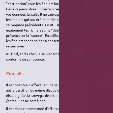
"destination" tous les fichiers lors de la première sauvegarde.
Celle-ci prend donc un certain temps en fonction du volume de
vos données. Ensuite il ne sauvegarde sur la "destination" que
les fichiers qui ont été modifiés sur la "source" depuis la
sauvegarde précédente. En utilisant l'option --
del
, il élimine
également les fichiers sur la "destination" qui ne seraient plus
présents sur la "source". En utilisant les bonnes options, tous
les fichiers sont copiés en conservant leurs permissions
respectives.
Au final, après chaque sauvegarde, on retrouve une copie
conforme de son source.
Conseils
Il est possible d'effectuer une sauvegarde de /home sur une
autre partition du même disque dur. Mais c'est imprudent : si le
disque grille, la sauvegarde est perdue en même temps que
/home… et ne sert à rien.
Il est donc recommandé d'effectuer la sauvegarde sur un autre