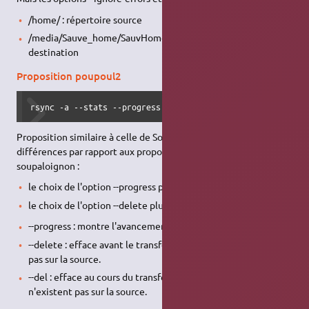
/home/ : répertoire source
/media/Sauve_home/SauvHomeLieu/ : répertoire
destination
Proposition poupoul2
rsync -a --stats --progress --delete /home/ /media/save_h
Proposition similaire à celle de Sorbus, avec cependant deux
différences par rapport aux propositions de Sorbus et de
soupaloignon :
le choix de l'option --progress plutôt que de l'option -v
le choix de l'option --delete plutôt que de l'option --del
--progress : montre l'avancement pendant le transfert.
--delete : efface avant le transfert les fichiers qui n'existent
pas sur la source.
--del : efface au cours du transfert (pas avant) les fichiers qui
n'existent pas sur la source.