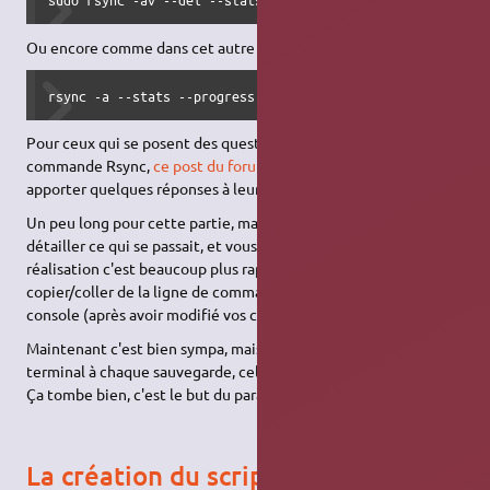
Ou encore comme dans cet autre exemple :
rsync -a --stats --progress --filter "- .iso" --filter "-
Pour ceux qui se posent des questions sur la rédaction de leur
commande Rsync,
ce post du forum
peut éventuellement
apporter quelques réponses à leurs questions.
Un peu long pour cette partie, mais nous avons préféré bien
détailler ce qui se passait, et vous offrir plusieurs choix. Pour la
réalisation c'est beaucoup plus rapide par contre : un simple
copier/coller de la ligne de commande de votre choix dans la
console (après avoir modifié vos chemins d'accès).
Maintenant c'est bien sympa, mais retaper cette ligne dans le
terminal à chaque sauvegarde, cela risque d'être un peu lourd.
Ça tombe bien, c'est le but du paragraphe suivant…
La création du script de sauvegarde