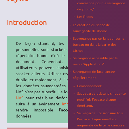
commande pour la sauvegarde
de /home/
Les filtres
Introduction
La création du script de
sauvegarde de /home
Sauvegarde par un lanceur sur le
De façon standard, les données
bureau ou dans la barre des
personnelles sont stockées dans le
tâches
répertoire
home
. d'où le titre du
Sauvegarde accessible par le
document. Cependant, certains
menu "Applications"
utilisateurs peuvent choisir de les
Sauvegarde de luxe lancée
stocker ailleurs. Utiliser rsync pour
régulièrement
dupliquer rapidement, à l'identique
les données sauvegardées dans un
Environnement
NAS n'est pas superflu. Le logiciel du
Sauvegarde utilisant cinquante
NAS
peut très bien dysfonctionner
neuf fois l'espace disque
suite à un événement
imprévu
et
émetteur.
rendre impossible l'accès aux
Sauvegarde utilisant une fois
données.
l'espace disque émetteur
augmenté de la taille cumulée