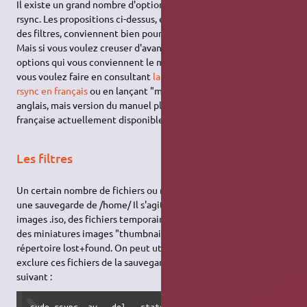
Il existe un grand nombre d'options que l'on peut passer dans
rsync. Les propositions ci-dessus, éventuellement associées à
des filtres, conviennent bien pour une sauvegarde de /home.
Mais si vous voulez creuser d'avantage, vous pouvez choisir les
options qui vous conviennent le mieux, en fonction de ce que
vous voulez faire en consultant
la traduction du manuel de
rsync en français
ou en lançant "man rsync" en console (en
anglais, mais version du manuel plus récente que la traduction
française actuellement disponible).
Les filtres
Un certain nombre de fichiers ou répertoires sont inutiles pour
une sauvegarde de /home/ Il s'agit notamment des fichiers
images .iso, des fichiers temporaires, des répertoires "cache",
des miniatures images "thumbnails", de la corbeille (.Trash), du
répertoire lost+found. On peut utiliser l'option --filter pour
exclure ces fichiers de la sauvegarde, comme dans l'exemple
suivant :
sudo rsync -av --del --stats --filter "- .thumbnails/" --