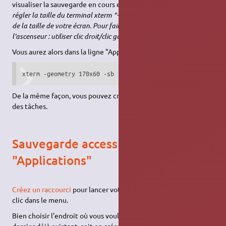
visualiser la sauvegarde en cours et son résultat.
Vous pouvez
régler la taille du terminal xterm "-geometry 170x60" en fonction
de la taille de votre écran. Pour faire défiler les données avec
l'ascenseur : utiliser clic droit/clic gauche
.
Vous aurez alors dans la ligne "Application" du lanceur :
xterm -geometry 170x60 -sb -rightbar -hold -e /home/scrip
De la même façon, vous pouvez créer un lanceur dans la barre
des tâches.
Sauvegarde accessible par le menu
"Applications"
Créez un raccourci
pour lancer votre script de sauvegarde d'un
clic dans le menu.
Bien choisir l'endroit où vous voulez le mettre : soit dans un
dossier déjà existant, soit en créant un nouveau menu. On peut