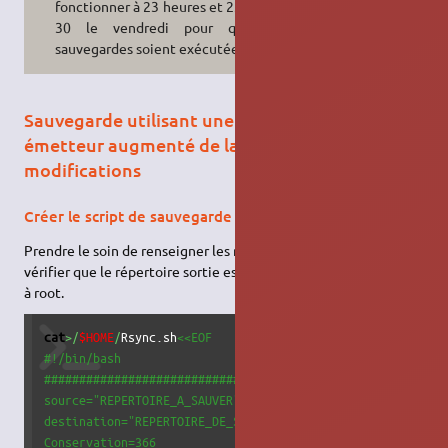
fonctionner à 23 heures et 23 heures
30 le vendredi pour que ces
sauvegardes soient exécutées.
Sauvegarde utilisant une fois l'espace disque
émetteur augmenté de la taille cumulée des
modifications
Créer le script de sauvegarde
Prendre le soin de renseigner les répertoires à traiter et de
vérifier que le répertoire sortie est aussi accessible en écriture
à root.
cat
>/
$HOME
/
Rsync.sh
<<EOF

#!/bin/bash

#######################################

source="REPERTOIRE_A_SAUVER"             #### Exemple sour
destination="REPERTOIRE_DE_SAUVEGARDE"   #### Sans espaces
Conservation=366                         #### Toutes les m