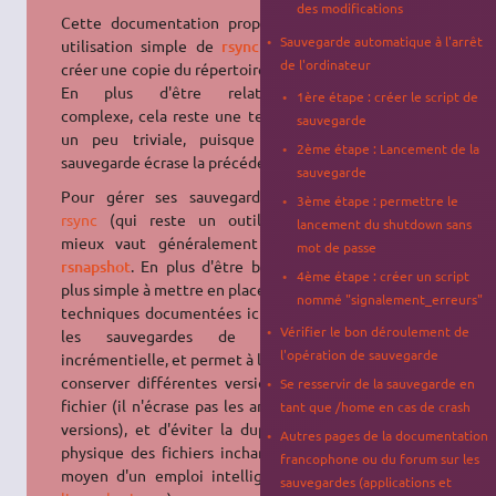
des modifications
Cette documentation propose une
Sauvegarde automatique à l'arrêt
utilisation simple de
rsync
afin de
de l'ordinateur
créer une copie du répertoire
.
/home
En plus d'être relativement
1ère étape : créer le script de
complexe, cela reste une technique
sauvegarde
un peu triviale, puisque chaque
2ème étape : Lancement de la
sauvegarde écrase la précédente.
sauvegarde
Pour gérer ses sauvegardes avec
3ème étape : permettre le
rsync
(qui reste un outil fiable)
lancement du shutdown sans
mieux vaut généralement utiliser
mot de passe
rsnapshot
. En plus d'être beaucoup
4ème étape : créer un script
plus simple à mettre en place que les
nommé "signalement_erreurs"
techniques documentées ici, il gère
Vérifier le bon déroulement de
les sauvegardes de manière
l'opération de sauvegarde
incrémentielle, et permet à la fois de
conserver différentes versions d'un
Se resservir de la sauvegarde en
fichier (il n'écrase pas les anciennes
tant que /home en cas de crash
versions), et d'éviter la duplication
Autres pages de la documentation
physique des fichiers inchangés (au
francophone ou du forum sur les
moyen d'un emploi intelligent des
sauvegardes (applications et