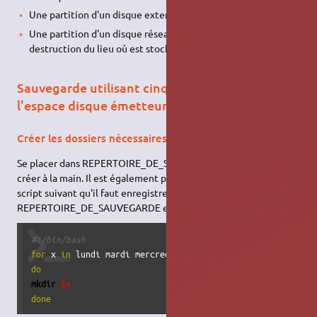
Une partition d'un disque externe connecté en
USB
.
Une partition d'un disque réseau
réseau
protégeant d'une
destruction du lieu où est stocké l'ordinateur émetteur.
Sauvegarde utilisant cinquante neuf fois
l'espace disque émetteur.
Créer les dossiers nécessaires aux sauvegardes
Se placer dans REPERTOIRE_DE_SAUVEGARDE. On peut les
créer à la main. Il est également possible d'utiliser le petit
script suivant qu'il faut enregistrer dans
REPERTOIRE_DE_SAUVEGARDE et exécuter :
#!/bin/bash
for
 x 
in
 lundi mardi mercredi jeudi vendredi samedi diman
do
mkdir
$x
done