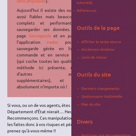
liens physiques
).
tutoriels)
Aujourd'hui il existe des outils tout
Références
aussi fiables mais beaucoup plus
complets et performants pour
Outils de la page
sauvegarder ses données. Voir la
page
Sauvegarde
et en particulier
l'application
restic
pour une
Afficher le texte source
sauvegarde gérée en ligne de
Anciennes révisions
commande et en service
systemd
Liens de retour
(qui coche toutes les qualités de la
méthode ici présente, et bien
Outils du site
d'autres avantages
supplémentaires), et stockée
absolument n'importe où !
Derniers changements
Gestionnaire Multimédia
Plan du site
Si vous, ou un de vos agents, êtes capturés en mission, le
Département d’État nierait… Heu non, ce n'est pas ça.
Recommençons. Ces manipulations ne sont pas triviales, vous
Divers
les faites donc à vos risques et périls. Si ça plante, ne vous en
prenez qu'à vous-même !!
Participer à la documentation