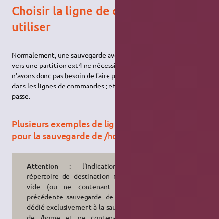
Choisir la ligne de commande à
utiliser
Normalement, une sauvegarde avec rsync d'une partition ext4
vers une partition ext4 ne nécessite pas de droits root. Nous
n'avons donc pas besoin de faire précéder "rsync" par "sudo"
dans les lignes de commandes ; et donc, pas besoin de mot de
passe.
Plusieurs exemples de lignes de commande
pour la sauvegarde de /home/
Attention
: l'indication d'un
répertoire de destination nouveau,
vide (ou ne contenant que la
précédente sauvegarde de /home),
dédié exclusivement à la sauvegarde
de /home et ne contenant rien