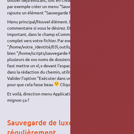
par exemple créer un menu "Sauvegarde", dans lequel on
rajoute un élément "Sauvegarde home".
Menu principal/Nouvel élément. Donner un nom significatif, un
commentaire si vous le désirez. Et maintenant le plus
important, dans le champ «Commande» entrez le chemin
complet vers votre fichier. Par exemple :
"/home/votre_identité/03\ outils/00scripts/sav-home.sh" ou
bien "/home/scripts/sauvegarde-home.sh"). Important : Si un ou
plusieurs de vos noms de dossiers comportent des espaces, il
faut mettre un «\ » devant l'espace. Pour éviter toute erreur
dans la rédaction du chemin, utilisez le bouton "parcourir".
Valider l'option "Exécuter dans un terminal". Mettre une icône
pour que cela fasse beau
Cliquer sur "Fermer".
Et voilà, direction menu Applications maintenant. C'est pas
mignon ça ?
Sauvegarde de luxe lancée
régulièrement