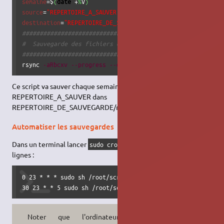
semaine
=$
(
date
 +
%
V
)
source
=
"REPERTOIRE_A_SAUVER"
destination
=
"REPERTOIRE_DE_SAUVEGARDE"
###################################
#  Sauvegarde des fichiers de REPERTOIRE_A_SAUVER
###################################
rsync 
-aRbcxv
--progress
--delete
--stats
$source
$destin
Ce script va sauver chaque semaine votre
REPERTOIRE_A_SAUVER dans
REPERTOIRE_DE_SAUVEGARDE/numero_de_la_semaine_de_l_ann
Automatiser les sauvegardes
Dans un terminal lancer
puis copier ces deux
sudo crontab -e
lignes :
0 23 * * * sudo sh /root/script/sauvegarde_www_daily.sh >/
30 23 * * 5 sudo sh /root/script/sauvegarde_www_weekly.sh
Noter que l'ordinateur doit