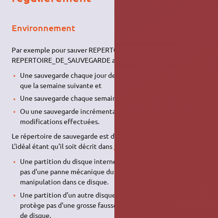
Environnement
Par exemple pour sauver REPERTOIRE_A_SAUVER dans
REPERTOIRE_DE_SAUVEGARDE avec
Une sauvegarde chaque jour de la semaine qui n'est écrasée
que la semaine suivante et
Une sauvegarde chaque semaine qui est conservée un an.
Ou une sauvegarde incrémentale conservant toutes les
modifications effectuées.
Le répertoire de sauvegarde est déjà obligatoirement monté.
L'idéal étant qu'il soit décrit dans
/etc/fstab
. Il peut être dans:
Une partition du disque interne. Méthode qui ne protège
pas d'une panne mécanique du disque ni d'une grosse fausse
manipulation dans ce disque.
Une partition d'un autre disque interne. Méthode qui ne
protège pas d'une grosse fausse manipulation se trompant
de disque.