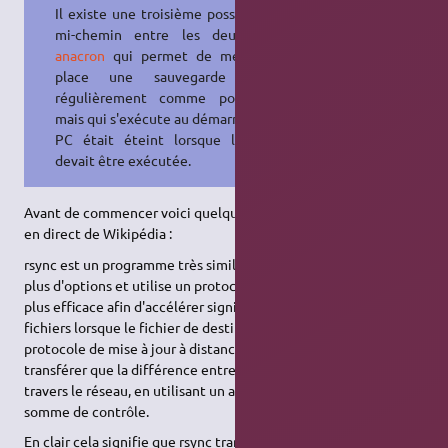
Il existe une troisième possibilité, à
mi-chemin entre les deux, c'est
anacron
qui permet de mettre en
place une sauvegarde lancée
régulièrement comme pour cron
mais qui s'exécute au démarrage si le
PC était éteint lorsque la tâche
devait être exécutée.
Avant de commencer voici quelques infos sur ce programme,
en direct de Wikipédia :
rsync est un programme très similaire à rcp, mais possède bien
plus d'options et utilise un protocole de mise à jour à distance
plus efficace afin d'accélérer significativement le transfert de
fichiers lorsque le fichier de destination existe déjà. Le
protocole de mise à jour à distance rsync lui permet de ne
transférer que la différence entre deux jeux de fichiers à
travers le réseau, en utilisant un algorithme de recherche de
somme de contrôle.
En clair cela signifie que rsync transfère de la "source" vers la