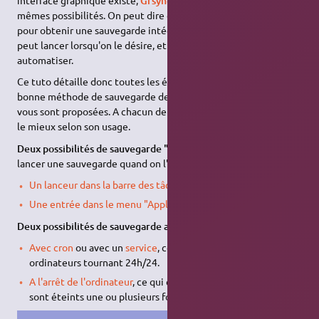
Grsync
mêmes possibilités. On peut dire que rsync convient tout à fait
pour obtenir une sauvegarde intégrale de son "Home" que l'on
peut lancer lorsqu'on le désire, et que l'on peut aussi
automatiser.
Ce tuto détaille donc toutes les étapes pour disposer d'une
bonne méthode de sauvegarde de /home. Plusieurs méthodes
vous sont proposées. A chacun de choisir celle qui lui convient
le mieux selon son usage.
Deux possibilités de sauvegarde "manuelle"
avec un clic pour
lancer une sauvegarde quand on l'estime nécessaire :
Un lanceur dans la barre des tâches ou sur le bureau
.
Une entrée dans le menu "Applications"
.
Deux possibilités de sauvegarde automatique :
Avec cron
ou avec un
service
, ce qui convient aux
ordinateurs tournant 24h/24.
A l'arrêt de l'ordinateur
, ce qui convient aux ordinateurs qui
sont éteints une ou plusieurs fois par jour.