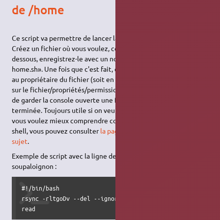
de /home
Ce script va permettre de lancer la sauvegarde d'un double-clic.
Créez un fichier où vous voulez, copiez/collez le contenu ci-
dessous, enregistrez-le avec un nom du genre «sauvegarde-
home.sh». Une fois que c'est fait, donnez les droits d'exécution
au propriétaire du fichier (soit en console, soit par un clic droit
sur le fichier/propriétés/permissions). L'option «read» permet
de garder la console ouverte une fois que la sauvegarde est
terminée. Toujours utile si on veut voir ce qui s'est passé. Si
vous voulez mieux comprendre comment fonctionne un script
shell, vous pouvez consulter
la page de la documentation à ce
sujet
.
Exemple de script avec la ligne de commande proposée par
soupaloignon :
#!/bin/bash

rsync -rltgoDv --del --ignore-errors --force /home/votre_i
read