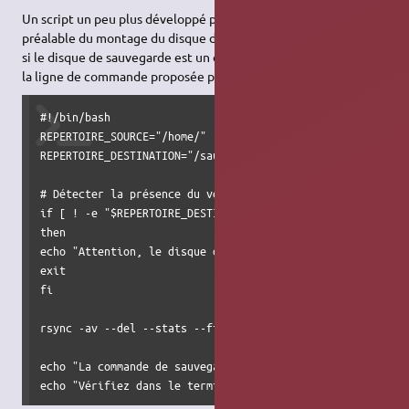
Un script un peu plus développé permet la vérification
préalable du montage du disque de sauvegarde, ce qui est utile
si le disque de sauvegarde est un disque externe. Exemple avec
la ligne de commande proposée par Sorbus (et les filtres) :
#!/bin/bash

REPERTOIRE_SOURCE="/home/"

REPERTOIRE_DESTINATION="/sauvegarde/SauvHomeLieu/"

# Détecter la présence du volume de destination et interro
if [ ! -e "$REPERTOIRE_DESTINATION" ]

then

echo "Attention, le disque de sauvegarde n'est pas présent
exit

fi

rsync -av --del --stats --filter "- .thumbnails/" --filte
echo "La commande de sauvegarde a terminé son travail..."

echo "Vérifiez dans le terminal s'il n'y a pas eu d'erreu