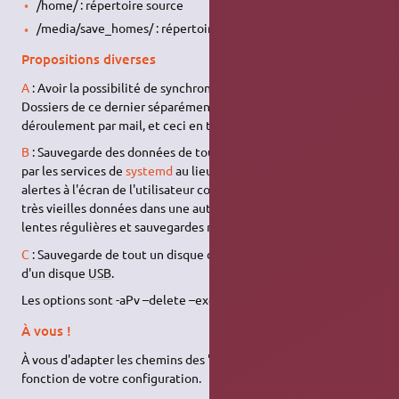
/home/ : répertoire source
/media/save_homes/ : répertoire destination==
Propositions diverses
A
: Avoir la possibilité de synchroniser le Home et différents
Dossiers de ce dernier séparément , avoir un retour du
déroulement par mail, et ceci en trois clics.
B
: Sauvegarde des données de tous les utilisateurs managée
par les services de
systemd
au lieu des commandes cron avec
alertes à l'écran de l'utilisateur connecté. Conservation des
très vieilles données dans une autre partition. Sauvegardes
lentes régulières et sauvegardes rapides à l'arrêt machine.
C
: Sauvegarde de tout un disque déclenchée au branchement
d'un disque
USB
.
Les options sont -aPv –delete –exclude=
À vous !
À vous d'adapter les chemins des "source" et "destination" en
fonction de votre configuration.