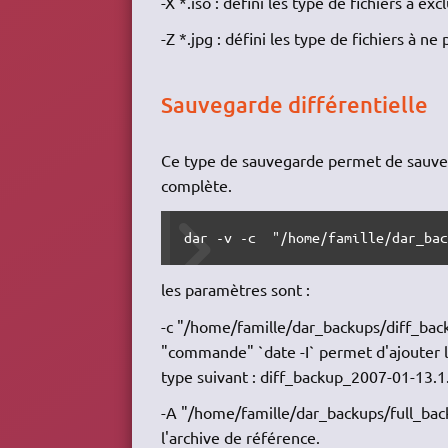
-X *.iso : défini les type de fichiers à excl
-Z *.jpg : défini les type de fichiers à n
Sauvegarde différentielle
Ce type de sauvegarde permet de sauver 
complète.
dar -v -c  "/home/famille/dar_ba
les paramètres sont :
-c "/home/famille/dar_backups/diff_backup
"commande" `date -I` permet d'ajouter la
type suivant : diff_backup_2007-01-13.1
-A "/home/famille/dar_backups/full_back
l'archive de référence.