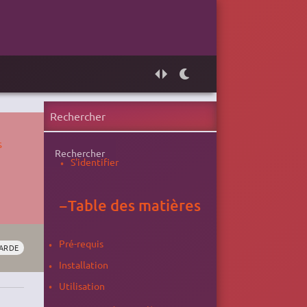
s
Rechercher
S'identifier
−
Table des matières
Pré-requis
ARDE
Installation
Utilisation