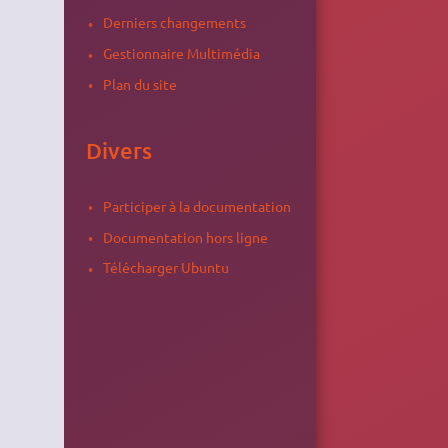
Derniers changements
Gestionnaire Multimédia
s
Plan du site
Divers
Participer à la documentation
Documentation hors ligne
Télécharger Ubuntu