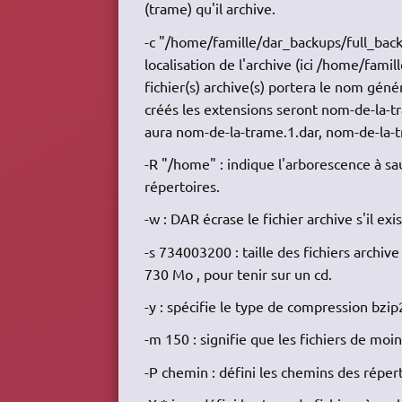
(trame) qu'il archive.
-c "/home/famille/dar_backups/full_backup
localisation de l'archive (ici /home/fami
fichier(s) archive(s) portera le nom génér
créés les extensions seront nom-de-la-tram
aura nom-de-la-trame.1.dar, nom-de-la-t
-R "/home" : indique l'arborescence à sa
répertoires.
-w : DAR écrase le fichier archive s'il ex
-s 734003200 : taille des fichiers archive 
730 Mo , pour tenir sur un cd.
-y : spécifie le type de compression bzip
-m 150 : signifie que les fichiers de mo
-P chemin : défini les chemins des réper