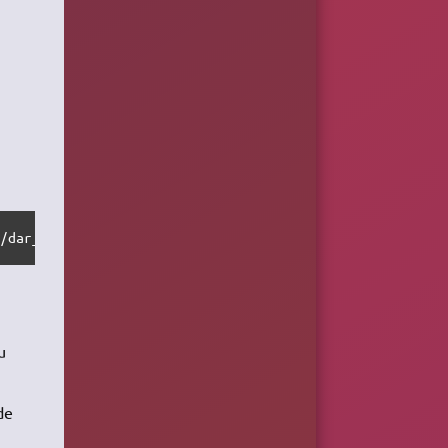
e/dar_backups/full_backup" -w -s 734003200  -y -m 150 -P
u
de