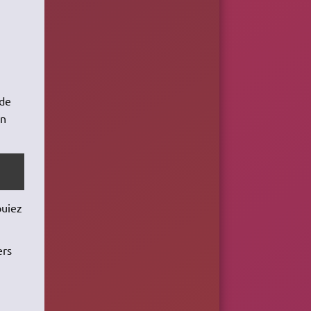
 de
un
buiez
ers