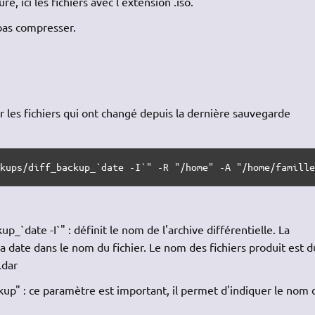
ure, ici les fichiers avec l'extension .iso.
e pas compresser.
les fichiers qui ont changé depuis la dernière sauvegarde
ckups/diff_backup_`date -I`" -R "/home" -A "/home/famill
_`date -I`" : définit le nom de l'archive différentielle. La
 date dans le nom du fichier. Le nom des fichiers produit est d
.dar
up" : ce paramètre est important, il permet d'indiquer le nom 