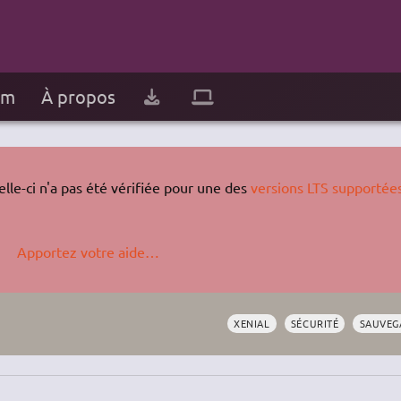
um
À propos
lle-ci n'a pas été vérifiée pour une des
versions LTS supportée
Apportez votre aide…
XENIAL
SÉCURITÉ
SAUVEG