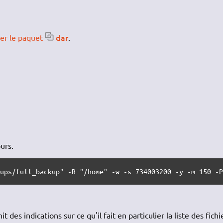
dar
ler le paquet
.
urs.
kups/full_backup" -R "/home" -w -s 734003200 -y -m 150 -
des indications sur ce qu'il fait en particulier la liste des fichi