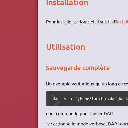
Installation
Pour installer ce logiciel, il suffit d'
instal
Utilisation
Sauvegarde complète
Un exemple vaut mieux qu'un long disco
dar -v -c "/home/famille/dar_bac
dar : commande pour lancer DAR
-v : actionne le mode verbose, DAR fournit 