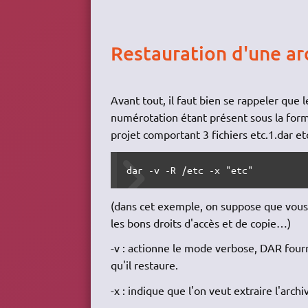
Restauration d'une a
Avant tout, il faut bien se rappeler que 
numérotation étant présent sous la forme
projet comportant 3 fichiers etc.1.dar etc
dar -v -R /etc -x "etc"
(dans cet exemple, on suppose que vous 
les bons droits d'accès et de copie…)
-v : actionne le mode verbose, DAR fournit 
qu'il restaure.
-x : indique que l'on veut extraire l'archi