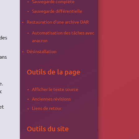
Sauvegarde complète
Sauvegarde différentielle
Restauration d'une archive DAR
Automatisation des tâches avec
rdes
anacron
Désinstallation
dans
Outils de la page
e.
Afficher le texte source
c
Anciennes révisions
et
Liens de retour
Outils du site