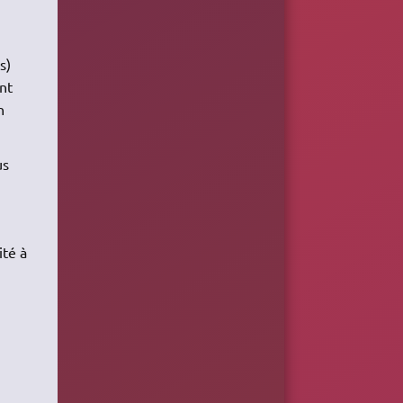
s)
ont
n
us
ité à