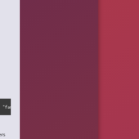
P "famille/dar_backups" -P famille/mp3 -P famille/photo 
ers