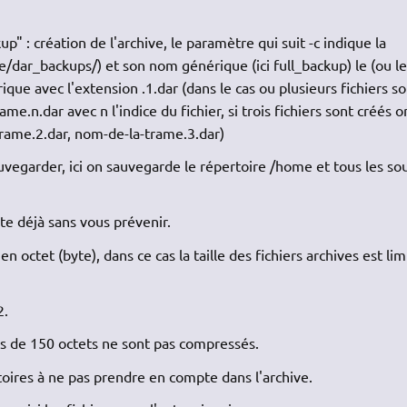
" : création de l'archive, le paramètre qui suit -c indique la
lle/dar_backups/) et son nom générique (ici full_backup) le (ou le
ique avec l'extension .1.dar (dans le cas ou plusieurs fichiers s
e.n.dar avec n l'indice du fichier, si trois fichiers sont créés o
rame.2.dar, nom-de-la-trame.3.dar)
uvegarder, ici on sauvegarde le répertoire /home et tous les so
iste déjà sans vous prévenir.
en octet (byte), dans ce cas la taille des fichiers archives est lim
2.
ins de 150 octets ne sont pas compressés.
toires à ne pas prendre en compte dans l'archive.