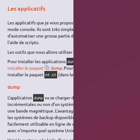
Les applicatifs
Les applicatifs que je vous propose d'utiliser sont des outils en
mode console. Ils sont très simples d'usage et permettent
d'automatiser une grosse partie du processus de sauvegarde à
l'aide de scripts.
Les outils que nous allons utiliser sont :
,
et
.
dump
restore
mt
Pour installer les applications
et
, vous devez
dump
restore
installer le paquet
dump
. Pour installer
, vous devez
mt
installer le paquet
(dans le dépôt
Universe
également).
mt-st
dump
L'application
va se charger d'effectuer des sauvegardes
dump
incrémentales ou non d'un système de fichiers et de l'écrire sur
une bande magnétique. L'avantage de
par rapport à tous
dump
les systèmes de backup disponibles sur le marché est qu'il est
facilement utilisable en ligne de commande et compatibles
avec n'importe quel système Unix/Linux.