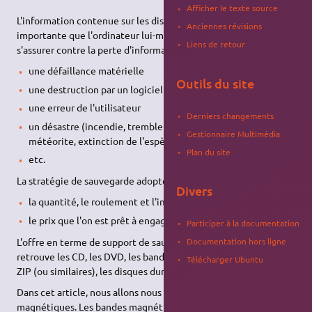
Afficher le texte source
L'information contenue sur les disques est souvent plus
Anciennes révisions
importante que l'ordinateur lui-même. Il est impératif de
Liens de retour
s'assurer contre la perte d'informations due à :
une défaillance matérielle
Outils du site
une destruction par un logiciel
une erreur de l'utilisateur
Derniers changements
un désastre (incendie, tremblement de terre, raz de marée,
Gestionnaire Multimédia
météorite, extinction de l'espèce humaine, etc.)
Plan du site
etc.
La stratégie de sauvegarde adoptée va dépendre de :
Divers
la quantité, le roulement et l'importance de l'information
le prix que l'on est prêt à engager
Participer à la documentation
L'offre en terme de support de sauvegarde est abondante. On
Documentation hors ligne
retrouve les CD, les DVD, les bandes magnétiques, les disques
Télécharger Ubuntu
ZIP (ou similaires), les disques durs, etc.
Dans cet article, nous allons nous pencher sur les bandes
magnétiques. Les bandes magnétiques restent une solution