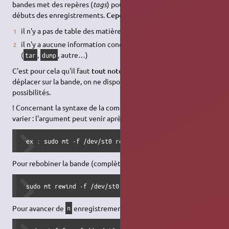
bandes met des repères (
tags
) pour pouvoir retrouver les
débuts des enregistrements.
Cependant
:
il n'y a pas de table des matières.
il n'y a aucune information concernant le format du contenu
(
,
, autre…)
tar
dump
C'est pour cela qu'il faut
tout noter soigneusement
. Pour se
déplacer sur la bande, on ne dispose pas de beaucoup de
possibilités.
! Concernant la syntaxe de la commande mt, elle peut à priori
varier : l'argument peut venir après le device.
 ex : sudo mt -f /dev/st0 rewind
Pour rebobiner la bande (complètement) :
 sudo mt rewind -f /dev/st0
Pour avancer de
enregistrements :
n