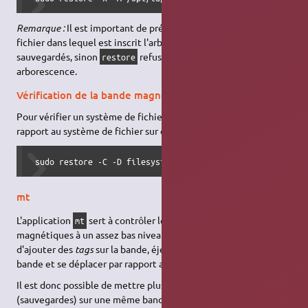
Remarque :
Il est important de préciser avec l'option -A le
fichier dans lequel est inscrit l'arborescence des fichiers
sauvegardés, sinon
refusera de recréer cette
restore
arborescence.
Vérification de la bande magnétique
Pour vérifier un système de fichier présent sur la bande par
rapport au système de fichier sur disque :
 sudo restore -C -D filesystem -f device
mt
L'application
sert à contrôler le lecteur de bandes
mt
magnétiques à un assez bas niveau. Cette application permet
d'ajouter des
tags
sur la bande, éjecter la bande, rebobiner la
bande et se déplacer par rapport aux
tags
.
Il est donc possible de mettre plusieurs enregistrements
(sauvegardes) sur une même bande. Dans ce cas, le lecteur de