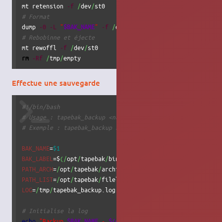
mt retension 
-f
/
dev
/
# Format
dump 
-0
-L
"
$BAK_NAME
"
-f
/
dev
/
st0 
/
tmp
/
# Rebobinne et éjecte
mt rewoffl 
-f
/
dev
/
rm
-Rf
/
tmp
/
empty
Effectue une sauvegarde
#!/bin/bash
# Usage : tapebak_backup <name>
# Exemple : tapebak_backup LU-MIDI
BAK_NAME
=
$1
BAK_LABEL
=$
(
/
opt
/
tapebak
/
bin
/
tapebak_label
)
PATH_ARCH
=
/
opt
/
tapebak
/
PATH_LIST
=
/
opt
/
tapebak
/
LOG
=
/
tmp
/
tapebak_backup.log

# Initialise la log
echo
"Backup 
$BAK_NAME
 - 
$(date +%F\ %X)
"
>
$LOG