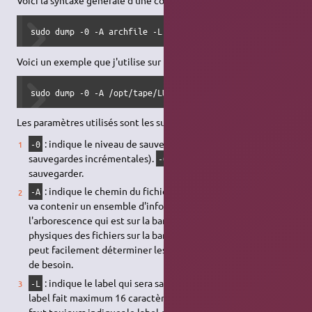
Voici la syntaxe générale d'une commande
:
dump
sudo dump -0 -A archfile -L label -f device filestosave
Voici un exemple que j'utilise sur mon système :
sudo dump -0 -A /opt/tape/LU-MIDI.arch -L "LU-MIDI" -f /d
Les paramètres utilisés sont les suivants :
: indique le niveau de sauvegarde (utilisé pour les
-0
sauvegardes incrémentales).
indique que l'on veut tout
-0
sauvegarder.
: indique le chemin du fichier archive à utiliser. Ce fichier
-A
va contenir un ensemble d'informations comme
l'arborescence qui est sur la bande ainsi que les positions
physiques des fichiers sur la bande. A l'aide de ce fichier, on
peut facilement déterminer les éléments à restaurer en cas
de besoin.
: indique le label qui sera sauvegardé sur la bande. Un
-L
label fait maximum 16 caractères suivi d'un
(en fait, il
\0
faut toujours indiquer le label entre guillemets (
).