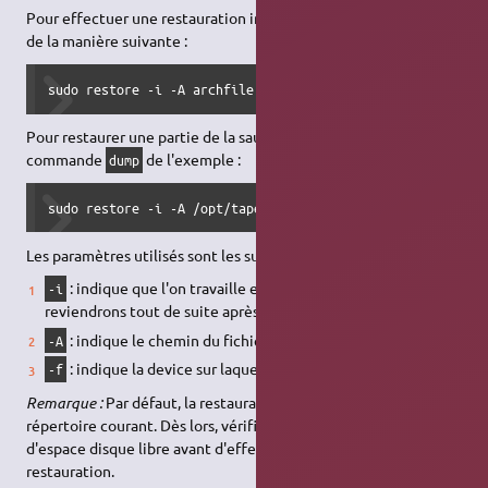
Pour effectuer une restauration interactive, on utilise
restore
de la manière suivante :
sudo restore -i -A archfile -f device
Pour restaurer une partie de la sauvegarde effectuée avec la
commande
de l'exemple :
dump
sudo restore -i -A /opt/tape/LU-MIDI.arch -f /dev/st0
Les paramètres utilisés sont les suivants :
: indique que l'on travaille en mode interactif; nous y
-i
reviendrons tout de suite après.
: indique le chemin du fichier archive à utiliser.
-A
: indique la device sur laquelle se trouve la sauvegarde.
-f
Remarque :
Par défaut, la restauration se passe toujours dans le
répertoire courant. Dès lors, vérifiez que vous avez assez
d'espace disque libre avant d'effectuer une grosse
restauration.