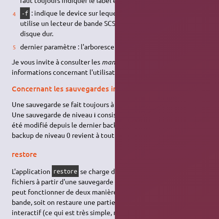
"label"
: indique le device sur lequel on écrit. Notez qu'ici on
-f
utilise un lecteur de bande SCSI mais on peut utiliser un
disque dur.
dernier paramètre : l'arborescence à sauvegarder.
Je vous invite à consulter les
manpages
pour de plus amples
informations concernant l'utilisation de
.
dump
Concernant les sauvegardes incrémentales…
Une sauvegarde se fait toujours à un certain
niveau
(de 0 à 9).
Une sauvegarde de niveau
i
consistera à sauver tout ce qui a
été modifié depuis le dernier backup à un niveau inférieur. Un
backup de niveau 0 revient à tout sauvegarder.
restore
L'application
se charge de restaurer un ensemble de
restore
fichiers à partir d'une sauvegarde effectuée par
.
dump
restore
peut fonctionner de deux manières : soit on restaure toute la
bande, soit on restaure une partie déterminée en mode
interactif (ce qui est très simple, même via une console SSH).