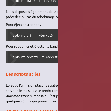
 sudo mt fsf n -f /dev/st0
Nous disposons également de la commande d'éjection
précédée ou pas du rebobinage complet.
Pour éjecter la bande :
 sudo mt off -f /dev/st0
Pour rebobiner et éjecter la bande :
 sudo mt rewoffl -f /dev/st0
Les scripts utiles
Lorsque j'ai mis en place la stratégie de sauvegarde de notre
serveur, je me suis vite rendu compte qu'une certaine
automatisation
s'imposait. C'est pour cette raison que j'ai fait
quelques scripts qui pourront sans doute vous servir.
Affiche le label de la bande insérée