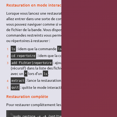
Restauration en mode interactif
Lorsque vous lancez une restauration en mode interactif, vous
allez entrer dans une sorte de console simplifiée dans laquelle
vous pouvez naviguer comme si vous aviez monté le système
de fichier de la bande. Vous disposez d'un nombre de
commandes restreints vous permettant de choisir les fichiers
ou répertoires à restaurer :
: idem que la commande
du bash.
ls
ls
: idem que la commande
du bash.
cd repertoire
cd
: ajoute le fichier ou le répertoire
add fichier|repertoire
(récursif) dans la liste des fichiers à restaurer. Il apparaîtra
avec un
lors d'un
.
*
ls
: lance la restauration.
extract
: quitte le mode interactif.
quit
Restauration complète
Pour restaurer complètement les fichiers sauvegardés :
 sudo restore -x -A /opt/tape/LU-MIDI.arch -f /dev/st0